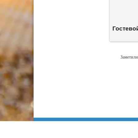
Гостево
Заметили
Информация
Сочи
Карта Анапы
Куда сходить