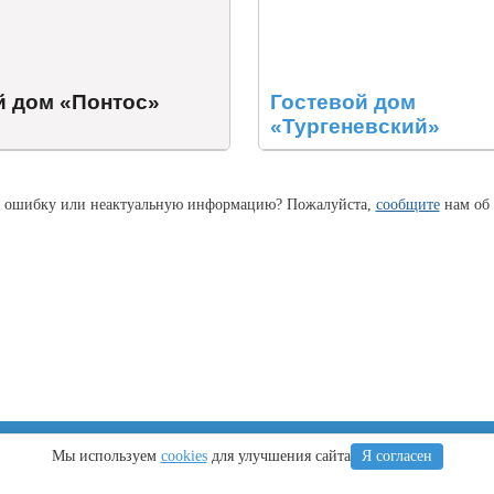
й дом «Понтос»
Гостевой дом
«Тургеневский»
 ошибку или неактуальную информацию? Пожалуйста,
сообщите
нам об 
Крым
Регионы
Мы используем
cookies
для улучшения сайта
Я согласен
Что посетить
Тамань