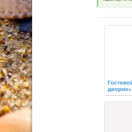
Гостево
дворик»