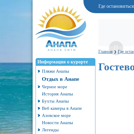
Где остановитьс
Главная
Где оста
❱
Информация о курорте
Гостев
Пляжи Анапы
Отдых в Анапе
Черное море
История Анапы
Бухты Анапы
Веб камеры в Анапе
Азовское море
Новости Анапы
Легенды