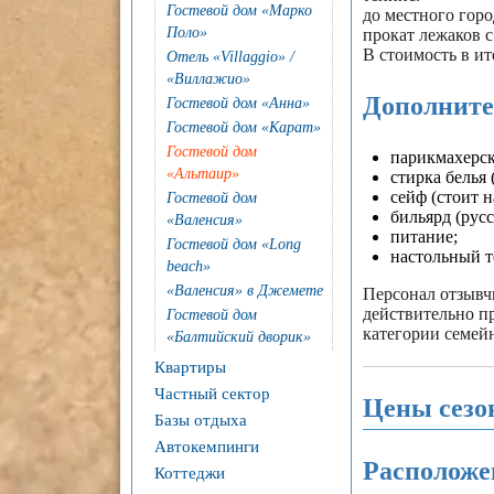
Гостевой дом «Марко
до местного горо
Поло»
прокат лежаков с
В стоимость в ит
Отель «Villaggio» /
«Виллажио»
Дополните
Гостевой дом «Анна»
Гостевой дом «Карат»
Гостевой дом
парикмахерск
«Альтаир»
стирка белья 
сейф (стоит н
Гостевой дом
бильярд (русс
«Валенсия»
питание;
Гостевой дом «Long
настольный т
beach»
«Валенсия» в Джемете
Персонал отзывч
действительно пр
Гостевой дом
категории семейн
«Балтийский дворик»
Квартиры
Частный сектор
Цены сезо
Базы отдыха
Автокемпинги
Расположе
Коттеджи