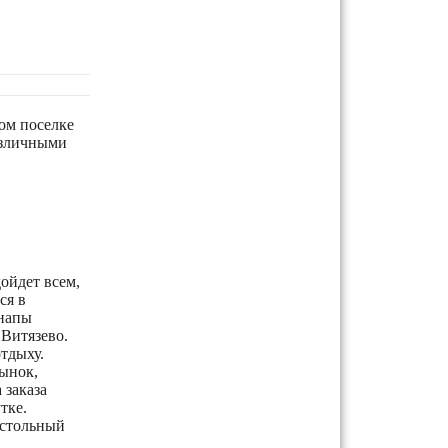
ом поселке
азличными
ойдет всем,
ся в
Анапы
Витязево.
тдыху.
рынок,
 заказа
тке.
астольный