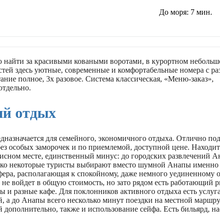
До моря:
7 мин.
 найти за красивыми коваными воротами, в курортном небольш
остей здесь уютные, современные и комфортабельные номера с р
ание полное, 3х разовое. Система классическая, «Меню-заказ»,
отдельно.
й отдых
дназначается для семейного, экономичного отдыха. Отлично под
ез особых заморочек и по приемлемой, доступной цене. Находит
исном месте, единственный минус: до городских развлечений 
ако некоторые туристы выбирают вместо шумной Анапы именно 
фера, располагающая к спокойному, даже немного уединенному о
 не войдет в общую стоимость, но зато рядом есть работающий 
 и разные кафе. Для поклонников активного отдыха есть услуга
, а до Анапы всего несколько минут поездки на местной маршру
 дополнительно, также и использование сейфа. Есть бильярд, н