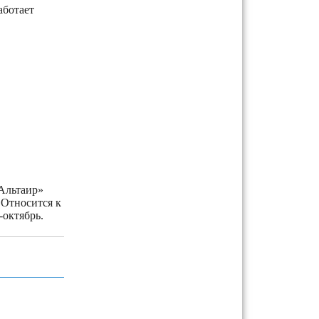
аботает
Альтаир»
 Относится к
-октябрь.