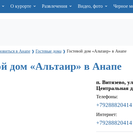
я
О курорте
Развлечения
Видео, фото
Черное м
новиться в Анапе
Гостевые дома
Гостевой дом «Альтаир» в Анапе
❱
❱
ой дом «Альтаир» в Анапе
п. Витязево, у
Центральная д
Телефоны:
+79288820414
Интернет:
+79288820414