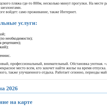
дского пляжа где-то 800м, несколько минут прогулки. На месте р
 шезлонгами.
оге войдет: само проживание, также Интернет.
льные услуги:
ой;
(по необходимости);
а рецепшен);
кий);
еннис.
ивый, профессиональный, внимательный. Обстановка уютная. «
екрасное место всем, кто захочет найти жилье на время отпуска.
ого, также улучшенного отдыха. Работает сезонно, периоды май
на 2026
ние на карте