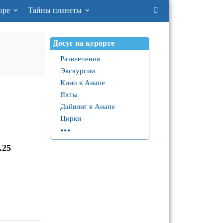
оре
Тайны планеты
Досуг на курорте
Развлечения
Экскурсии
Кино в Анапе
Яхты
Дайвинг в Анапе
Цирки
...
л
.25