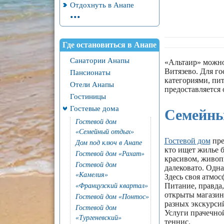
Отдохнуть в Анапе
...
Где остановиться в Анапе
Санатории Анапы
«Альтаир» можно
Витязево. Для г
Пансионаты
категориями, пит
Отели Анапы
предоставляется 
Гостиницы
Гостевые дома
Семейны
Гостевой дом
«Семейный отдых»
Гостевой дом
пре
Дом под ключ в Анапе
кто ищет жилье б
Гостевой дом «Рахат»
красивом, живоп
Гостевой дом
далековато. Одн
«Камелия»
Здесь своя атмос
Питание, правда,
«Французский квартал»
открыты магазины
Гостевой дом «Понтос»
разных экскурсий
Гостевой дом
Услуги прачечной
«Тургеневский»
теннис.