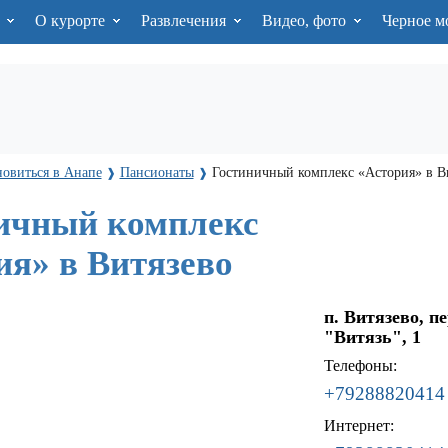
я
О курорте
Развлечения
Видео, фото
Черное м
новиться в Анапе
Пансионаты
Гостиничный комплекс «Астория» в В
❱
❱
ичный комплекс
ия» в Витязево
п. Витязево, п
"Витязь", 1
Телефоны:
+79288820414
Интернет: