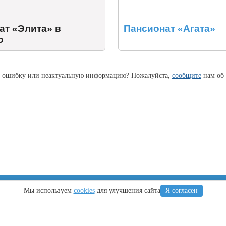
ат «Элита» в
Пансионат «Агата»
о
 ошибку или неактуальную информацию? Пожалуйста,
сообщите
нам об 
Крым
Регионы
Мы используем
cookies
для улучшения сайта
Я согласен
Что посетить
Тамань
Ялта
Новороссийск
Алушта
Туапсе