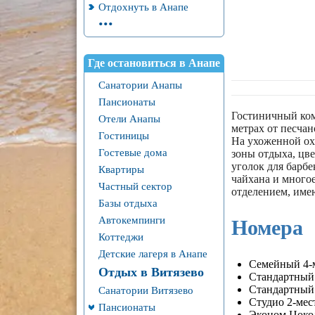
Отдохнуть в Анапе
...
Где остановиться в Анапе
Санатории Анапы
Пансионаты
Гостиничный комп
Отели Анапы
метрах от песчан
Гостиницы
На ухоженной ох
Гостевые дома
зоны отдыха, цве
уголок для барбе
Квартиры
чайхана и много
Частный сектор
отделением, име
Базы отдыха
Автокемпинги
Номера
Коттеджи
Детские лагеря в Анапе
Семейный 4-
Отдых в Витязево
Стандартный
Стандартный
Санатории Витязево
Студио 2-ме
Пансионаты
Эконом Цоко