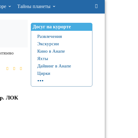
оре
Тайны планеты
Досуг на курорте
Развлечения
Экскурсии
Кино в Анапе
итязево
Яхты
Дайвинг в Анапе
Цирки
...
ер. ЛОК