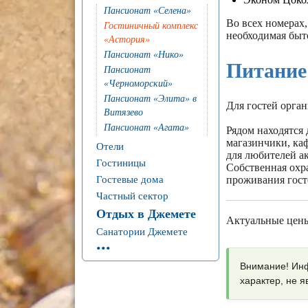
Пансионат «Селена»
Во всех номерах,
Гостиничный комплекс
необходимая быто
«Астория»
Пансионат «Нико»
Питание
Пансионат
«Черноморский»
Пансионат «Элита» в
Для гостей орган
Витязево
Пансионат «Агата»
Рядом находятся 
магазинчики, ка
Отели
для любителей а
Гостиницы
Собственная охр
Гостевые дома
проживания госте
Частный сектор
Отдых в Джемете
Актуальные цены
Санатории Джемете
...
Внимание! Инф
характер, не 