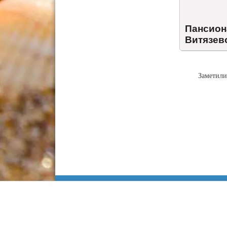
Пансион
Витязев
Заметили
Информация
Сочи
Карта Анапы
Куда сходить
Работа в Анапе
Адлер
Недвижимость
Лоо