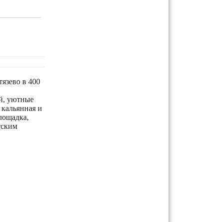
язево в 400
й, уютные
 кальянная и
лощадка,
тским