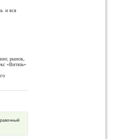
ль и вся
инг, рынок,
екс «Витязь»
ого
правочный