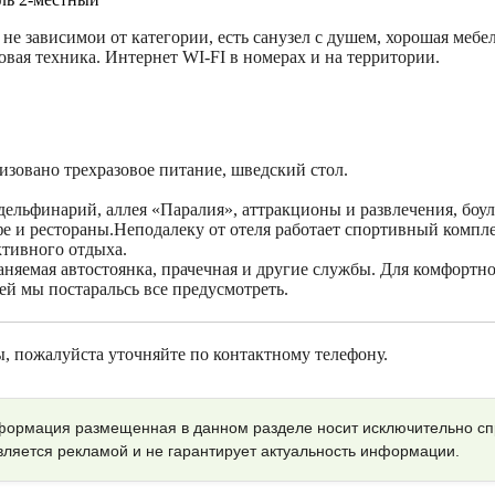
 не зависимои от категории, есть санузел с душем, хорошая мебе
вая техника. Интернет WI-FI в номерах и на территории.
изовано трехразовое питание, шведский стол.
дельфинарий, аллея «Паралия», аттракционы и развлечения, боул
фе и рестораны.Неподалеку от отеля работает спортивный компл
ктивного отдыха.
аняемая автостоянка, прачечная и другие службы. Для комфортн
й мы постаральсь все предусмотреть.
, пожалуйста уточняйте по контактному телефону.
ормация размещенная в данном разделе носит исключительно с
является рекламой и не гарантирует актуальность информации.