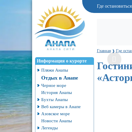
Где остановитьс
Главная
Где оста
❱
Информация о курорте
Гостин
Пляжи Анапы
«Астор
Отдых в Анапе
Черное море
История Анапы
Бухты Анапы
Веб камеры в Анапе
Азовское море
Новости Анапы
Легенды