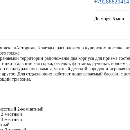
+79288820414
До моря:
5 мин.
лекс «Астория», 3 звезды, расположен в курортном поселке вит
ого пляжа.
раняемой территории раположены два корпуса для приема госте
тники и альпийская горка, беседки, фонтаны, ручейки, водоемы,
кю из натурального камня, уютный детский городок и игровая п
е другое. Для отдыхающих работает подогреваемый бассейн с де
ющий три зоны.
местный 2-комнатный
 2-местный
 3-местный
стный
ль 2-местный