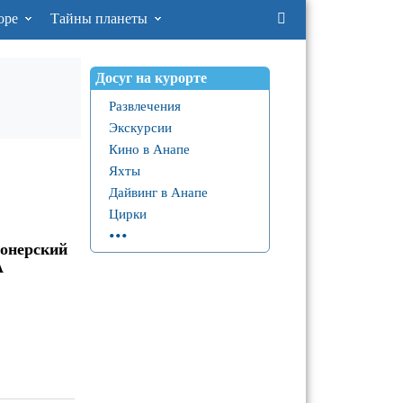
оре
Тайны планеты
Досуг на курорте
Развлечения
Экскурсии
Кино в Анапе
Яхты
Дайвинг в Анапе
Цирки
...
ионерский
А