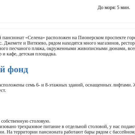
До моря:
5 мин.
й пансионат «Селена» расположен на Пионерском проспекте гор
. Джемете и Витязево, рядом находятся много магазинов, рестор
ного песчаного пляжа, окруженными живописными дюнами, всег
р и кафе, детская площадка.
й фонд
асположены семь 6- и 8-этажных зданий, оснащенных лифтами.
ст.
 собственную столовую.
изовано трехразовое питание в отдельной столовой, у нас подаю
и. На территории пансионата работают бары рядом с бассейном,