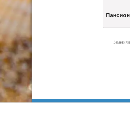
Пансион
Заметили
Информация
Сочи
Карта Анапы
Куда сходить
Работа в Анапе
Адлер
Недвижимость
Лоо