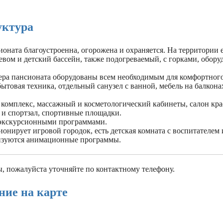
уктура
оната благоустроенна, огорожена и охраняется. На территории 
евом и детский бассейн, также подогреваемый, с горками, обор
ра пансионата оборудованы всем необходимым для комфортного
бытовая техника, отдельный санузел с ванной, мебель на балкона
 комплекс, массажный и косметологический кабинеты, салон кра
 и спортзал, спортивные площадки.
экскурсионными программами.
онирует игровой городок, есть детская комната с воспитателем
изуются анимационные программы.
, пожалуйста уточняйте по контактному телефону.
ние на карте