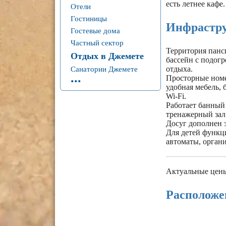
есть летнее кафе.
Отели
Гостиницы
Инфрастр
Гостевые дома
Частный сектор
Территория панси
Отдых в Джемете
бассейн с подогр
Санатории Джемете
отдыха.
...
Просторные номе
удобная мебель, 
Wi-Fi.
Работает банный
тренажерный зал
Досуг дополнен 
Для детей функци
автоматы, орган
Актуальные цены
Расположе