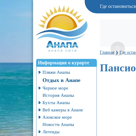
Где остановитьс
Главная
Где оста
❱
Информация о курорте
Пансио
Пляжи Анапы
Отдых в Анапе
Черное море
История Анапы
Бухты Анапы
Веб камеры в Анапе
Азовское море
Новости Анапы
Легенды