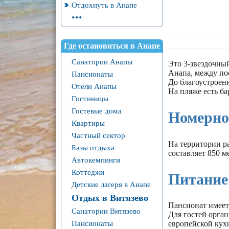
Отдохнуть в Анапе
...
Где остановиться в Анапе
Санатории Анапы
Это 3-звездочны
Анапа, между пос
Пансионаты
До благоустроен
Отели Анапы
На пляже есть ба
Гостиницы
Гостевые дома
Номерно
Квартиры
Частный сектор
На территории р
Базы отдыха
составляет 850 ме
Автокемпинги
Коттеджи
Питание
Детские лагеря в Анапе
Отдых в Витязево
Пансионат имеет
Санатории Витязево
Для гостей орган
Пансионаты
европейской кухн