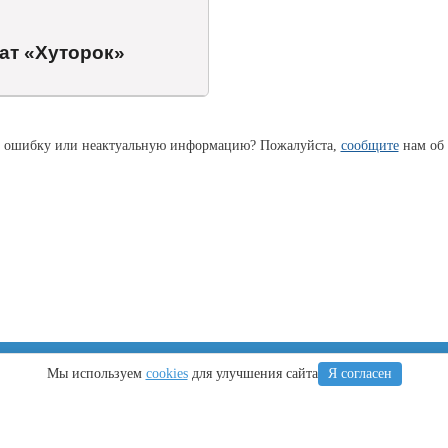
ат «Хуторок»
 ошибку или неактуальную информацию? Пожалуйста,
сообщите
нам об 
Крым
Регионы
Мы используем
cookies
для улучшения сайта
Я согласен
Что посетить
Тамань
Ялта
Новороссийск
Алушта
Туапсе