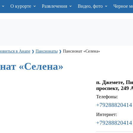
я
О курорте
Развлечения
Видео, фото
Черное м
новиться в Анапе
Пансионаты
Пансионат «Селена»
❱
❱
нат «Селена»
п. Джемете, П
проспект, 249 
Телефоны:
+79288820414
Интернет:
+79288820414