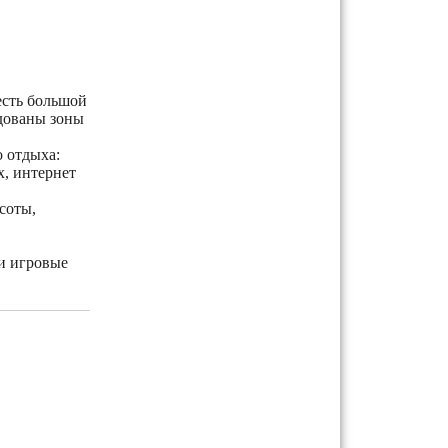
есть большой
удованы зоны
 отдыха:
х, интернет
соты,
 и игровые