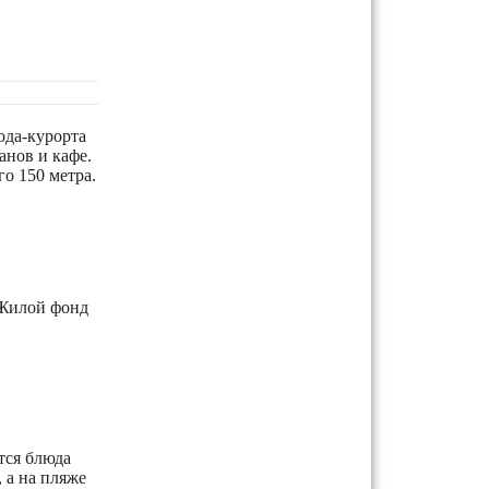
ода-курорта
анов и кафе.
о 150 метра.
 Жилой фонд
тся блюда
 а на пляже