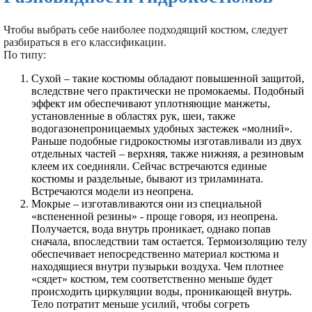
Чтобы выбрать себе наиболее подходящий костюм, следует
разбираться в его классификации.
По типу:
Сухой – такие костюмы обладают повышенной защитой,
вследствие чего практически не промокаемы. Подобный
эффект им обеспечивают уплотняющие манжеты,
установленные в областях рук, шеи, также
водогазонепроницаемых удобных застежек «молний».
Раньше подобные гидрокостюмы изготавливали из двух
отдельных частей – верхняя, также нижняя, а резиновым
клеем их соединяли. Сейчас встречаются единые
костюмы и раздельные, бывают из триламината.
Встречаются модели из неопрена.
Мокрые – изготавливаются они из специальной
«вспененной резины» - проще говоря, из неопрена.
Получается, вода внутрь проникает, однако попав
сначала, впоследствии там остается. Термоизоляцию телу
обеспечивает непосредственно материал костюма и
находящиеся внутри пузырьки воздуха. Чем плотнее
«сядет» костюм, тем соответственно меньше будет
происходить циркуляции воды, проникающей внутрь.
Тело потратит меньше усилий, чтобы согреть