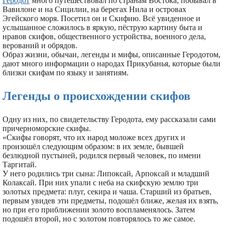
Геродот
много путешествовал по странам Востока, побывал в
Вавилоне и на Сицилии, на берегах Нила и островах
Эгейского моря. Посетил он и Скифию. Всё увиденное и
услышанное сложилось в яркую, пёструю картину быта и
нравов скифов, общественного устройства, военного дела,
верований и обрядов.
Образ жизни, обычаи, легенды и мифы, описанные Геродотом,
дают много информации о народах Прикубанья, которые были
близки скифам по языку и занятиям.
Легенды о происхождении скифов
Одну из них, по свидетельству Геродота, ему рассказали сами
причерноморские скифы.
«Скифы говорят, что их народ моложе всех других и
произошёл следующим образом: в их земле, бывшей
безлюдной пустыней, родился первый человек, по имени
Таргитай.
У него родились три сына: Липоксай, Арпоксай и младший
Колаксай. При них упали с неба на скифскую землю три
золотых предмета: плуг, секира и чаша. Старший из братьев,
первым увидев эти предметы, подошёл ближе, желая их взять,
но при его приближении золото воспламенялось. Затем
подошёл второй, но с золотом повторялось то же самое.