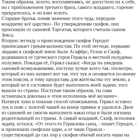
Таким образом, золото, воспламеняясь, не допустило их к себе,
но с приближением третьего брата, самого младшего, горение
прекратилось, и он взял золото.
Старшие братья, поняв значение этого чуда, передали
младшему всё царство». По утверждениям скифов, они
произошли от сыновей Таргитая, которого считали сыном
Зевса.
Вторую легенду о происхождении скифов Геродот
приписывает грекам-колонистам. По этой легенде, первыми
людьми в скифской земле были Агафйрс, Гелон и Скиф,
родившиеся от греческого героя Геракла и местной полудевы-
полузмеи. Покидая её, Геракл сказал: «Когда ты увидишь
сыновей возмужавшими, поступи лучше всего так: посмотри,
который из них натянет вот так этот лук и опояшется по-моему
этим поясом, и тому предоставь для жительства эту землю, а
который не в состоянии будет выполнить моей задачи, того
вышли из страны. Поступая таким образом, ты сама
останешься довольна и этим исполнишь моё желание».
Натянув луки и показав способ опоясывания, Геракл оставил
лук и пояс с золотой чашей на конце пряжки и удалился. Двое
из сыновей не смогли выполнить наказ отца и были изгнаны
родительницей из страны. А самый младший, Скиф, исполнив
задачу, остался. «От этого-то Гераклова сына, - пишет Геродот, -
и произошли скифские цари, а от чаши Геракла -
существующий до сих пор у скифов обычай носить чаши на