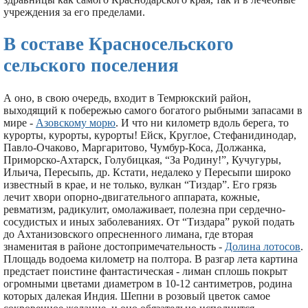
учреждения за его пределами.
В составе Красносельского
сельского поселения
А оно, в свою очередь, входит в Темрюкский район,
выходящий к побережью самого богатого рыбными запасами в
мире -
Азовскому морю
. И что ни километр вдоль берега, то
курорты, курорты, курорты! Ейск, Круглое, Стефанидинодар,
Павло-Очаково, Маргаритово, Чумбур-Коса, Должанка,
Приморско-Ахтарск, Голубицкая, “За Родину!”, Кучугуры,
Ильича, Пересыпь, др. Кстати, недалеко у Пересыпи широко
известный в крае, и не только, вулкан “Тиздар”. Его грязь
лечит хвори опорно-двигательного аппарата, кожные,
ревматизм, радикулит, омолаживает, полезна при сердечно-
сосудистых и иных заболеваниях. От “Тиздара” рукой подать
до Ахтанизовского опресненного лимана, где вторая
знаменитая в районе достопримечательность -
Долина лотосов
.
Площадь водоема километр на полтора. В разгар лета картина
предстает поистине фантастическая - лиман сплошь покрыт
огромными цветами диаметром в 10-12 сантиметров, родина
которых далекая Индия. Шепни в розовый цветок самое