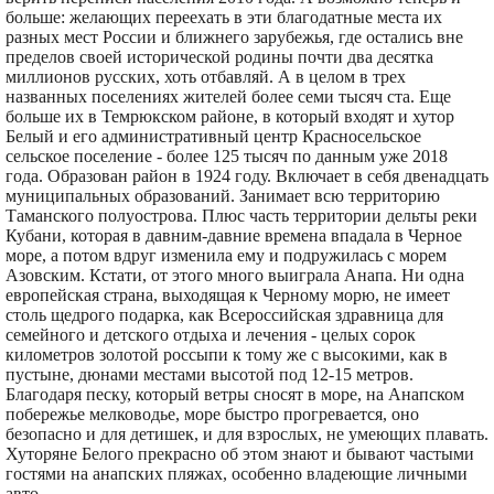
больше: желающих переехать в эти благодатные места их
разных мест России и ближнего зарубежья, где остались вне
пределов своей исторической родины почти два десятка
миллионов русских, хоть отбавляй. А в целом в трех
названных поселениях жителей более семи тысяч ста. Еще
больше их в Темрюкском районе, в который входят и хутор
Белый и его административный центр Красносельское
сельское поселение - более 125 тысяч по данным уже 2018
года. Образован район в 1924 году. Включает в себя двенадцать
муниципальных образований. Занимает всю территорию
Таманского полуострова. Плюс часть территории дельты реки
Кубани, которая в давним-давние времена впадала в Черное
море, а потом вдруг изменила ему и подружилась с морем
Азовским. Кстати, от этого много выиграла Анапа. Ни одна
европейская страна, выходящая к Черному морю, не имеет
столь щедрого подарка, как Всероссийская здравница для
семейного и детского отдыха и лечения - целых сорок
километров золотой россыпи к тому же с высокими, как в
пустыне, дюнами местами высотой под 12-15 метров.
Благодаря песку, который ветры сносят в море, на Анапском
побережье мелководье, море быстро прогревается, оно
безопасно и для детишек, и для взрослых, не умеющих плавать.
Хуторяне Белого прекрасно об этом знают и бывают частыми
гостями на анапских пляжах, особенно владеющие личными
авто.