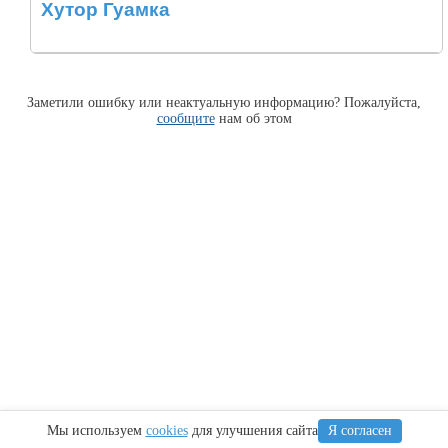
Хутор Гуамка
Заметили ошибку или неактуальную информацию? Пожалуйста,
сообщите
нам об этом
Мы используем
cookies
для улучшения сайта
Я согласен
Информация
Сочи
Крым
Регионы