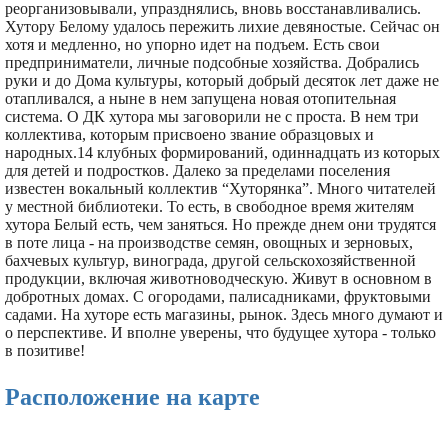
реорганизовывали, упразднялись, вновь восстанавливались.
Хутору Белому удалось пережить лихие девяностые. Сейчас он
хотя и медленно, но упорно идет на подъем. Есть свои
предприниматели, личные подсобные хозяйства. Добрались
руки и до Дома культуры, который добрый десяток лет даже не
отапливался, а ныне в нем запущена новая отопительная
система. О ДК хутора мы заговорили не с проста. В нем три
коллектива, которым присвоено звание образцовых и
народных.14 клубных формирований, одиннадцать из которых
для детей и подростков. Далеко за пределами поселения
известен вокальный коллектив “Хуторянка”. Много читателей
у местной библиотеки. То есть, в свободное время жителям
хутора Белый есть, чем заняться. Но прежде днем они трудятся
в поте лица - на производстве семян, овощных и зерновых,
бахчевых культур, винограда, другой сельскохозяйственной
продукции, включая животноводческую. Живут в основном в
добротных домах. С огородами, палисадниками, фруктовыми
садами. На хуторе есть магазины, рынок. Здесь много думают и
о перспективе. И вполне уверены, что будущее хутора - только
в позитиве!
Расположение на карте