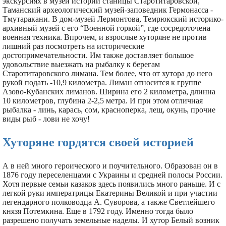
экскурсиях в музей истории станицы Старотитаровской,
Таманский археологический музей-заповедник Гермонасса -
Тмутаракани. В дом-музей Лермонтова, Темрюкский историко-
архивный музей с его “Военной горкой”, где сосредоточена
военная техника. Впрочем, и взрослые хуторяне не против
лишний раз посмотреть на исторические
достопримечательности. Им также доставляет большое
удовольствие выезжать на рыбалку к берегам
Старотитаровского лимана. Тем более, что от хутора до него
рукой подать -10,9 километра. Лиман относится к группе
Азово-Кубанских лиманов. Ширина его 2 километра, длинна
10 километров, глубина 2-2,5 метра. И при этом отличная
рыбалка - линь, карась, сом, красноперка, лещ, окунь, прочие
виды рыб - лови не хочу!
Хуторяне гордятся своей историей
А в ней много героического и поучительного. Образован он в
1876 году переселенцами с Украины и средней полосы России.
Хотя первые семьи казаков здесь появились много раньше. И с
легкой руки императрицы Екатерины Великой и при участии
легендарного полководца А. Суворова, а также Светлейшего
князя Потемкина. Еще в 1792 году. Именно тогда было
разрешено получать земельные наделы. И хутор Белый возник