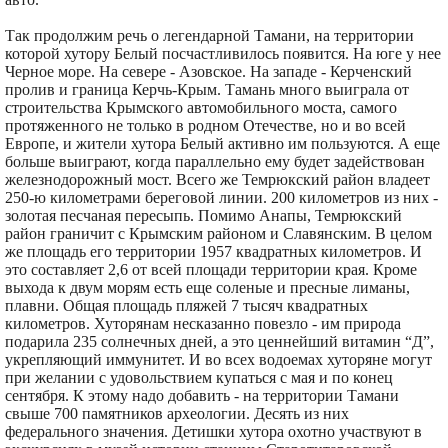
Так продолжим речь о легендарной Тамани, на территории
которой хутору Белый посчастливилось появится. На юге у нее
Черное море. На севере - Азовское. На западе - Керченский
пролив и граница Керчь-Крым. Тамань много выиграла от
строительства Крымского автомобильного моста, самого
протяженного не только в родном Отечестве, но и во всей
Европе, и жители хутора Белый активно им пользуются. А еще
больше выиграют, когда параллельно ему будет задействован
железнодорожный мост. Всего же Темрюкский район владеет
250-ю километрами береговой линии. 200 километров из них -
золотая песчаная пересыпь. Помимо Анапы, Темрюкский
район граничит с Крымским районом и Славянским. В целом
же площадь его территории 1957 квадратных километров. И
это составляет 2,6 от всей площади территории края. Кроме
выхода к двум морям есть еще соленые и пресные лиманы,
плавни. Общая площадь пляжей 7 тысяч квадратных
километров. Хуторянам несказанно повезло - им природа
подарила 235 солнечных дней, а это ценнейший витамин “Д”,
укрепляющий иммунитет. И во всех водоемах хуторяне могут
при желании с удовольствием купаться с мая и по конец
сентября. К этому надо добавить - на территории Тамани
свыше 700 памятников археологии. Десять из них
федерального значения. Детишки хутора охотно участвуют в