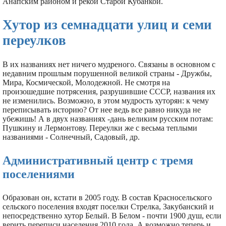
Анапским районом и рекой Старой Кубанкой.
Хутор из семнадцати улиц и семи
переулков
В их названиях нет ничего мудреного. Связаны в основном с
недавним прошлым порушенной великой страны - Дружбы,
Мира, Космической, Молодежной. Не смотря на
произошедшие потрясения, разрушившие СССР, названия их
не изменились. Возможно, в этом мудрость хуторян: к чему
переписывать историю? От нее ведь все равно никуда не
убежишь! А в двух названиях -дань великим русским потам:
Пушкину и Лермонтову. Переулки же с весьма теплыми
названиями - Солнечный, Садовый, др.
Административный центр с тремя
поселениями
Образован он, кстати в 2005 году. В состав Красносельского
сельского поселения входят поселки Стрелка, Закубанский и
непосредственно хутор Белый. В Белом - почти 1900 душ, если
верить переписи населения 2010 года. А возможно теперь и