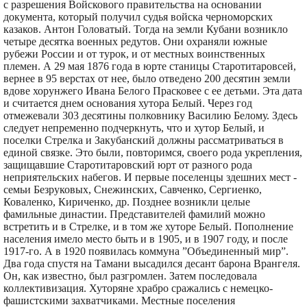
с разрешения Войскового правительства на основании
документа, который получил судья войска черноморских
казаков. Антон Головатый. Тогда на земли Кубани возникло
четыре десятка военных редутов. Они охраняли южные
рубежи России и от турок, и от местных воинственных
племен. А 29 мая 1876 года в юрте станицы Старотитаровсей,
вернее в 95 верстах от нее, было отведено 200 десятин земли
вдове хорунжего Ивана Белого Прасковее с ее детьми. Эта дата
и считается днем основания хутора Белый. Через год
отмежевали 303 десятины полковнику Василию Белому. Здесь
следует непременно подчеркнуть, что и хутор Белый, и
поселки Стрелка и Закубанский должны рассматриваться в
единой связке. Это были, повторимся, своего рода укрепления,
защищавшие Старотитаровский юрт от разного рода
неприятельских набегов. И первые поселенцы здешних мест -
семьи Безруковых, Снежинских, Савченко, Сергиенко,
Коваленко, Кириченко, др. Позднее возникли целые
фамильные династии. Представителей фамилий можно
встретить и в Стрелке, и в том же хуторе Белый. Пополнение
населения имело место быть и в 1905, и в 1907 году, и после
1917-го. А в 1920 появилась коммуна ”Объединенный мир”.
Два года спустя на Тамани высадился десант барона Врангеля.
Он, как известно, был разгромлен. Затем последовала
коллективизация. Хуторяне храбро сражались с немецко-
фашистскими захватчиками. Местные поселения