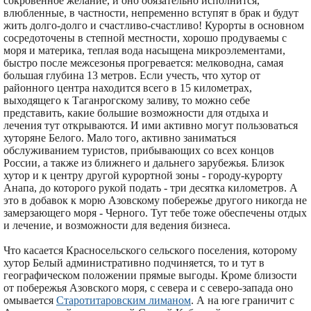
сокровенное желание, и оно обязательно исполнится,
влюбленные, в частности, непременно вступят в брак и будут
жить долго-долго и счастливо-счастливо! Курорты в основном
сосредоточены в степной местности, хорошо продуваемы с
моря и материка, теплая вода насыщена микроэлементами,
быстро после межсезонья прогревается: мелководна, самая
большая глубина 13 метров. Если учесть, что хутор от
районного центра находится всего в 15 километрах,
выходящего к Таганрогскому заливу, то можно себе
представить, какие большие возможности для отдыха и
лечения тут открываются. И ими активно могут пользоваться
хуторяне Белого. Мало того, активно заниматься
обслуживанием туристов, прибывающих со всех концов
России, а также из ближнего и дальнего зарубежья. Близок
хутор и к центру другой курортной зоны - городу-курорту
Анапа, до которого рукой подать - три десятка километров. А
это в добавок к морю Азовскому побережье другого никогда не
замерзающего моря - Черного. Тут тебе тоже обеспечены отдых
и лечение, и возможности для ведения бизнеса.
Что касается Красносельского сельского поселения, которому
хутор Белый административно подчиняется, то и тут в
географическом положении прямые выгоды. Кроме близости
от побережья Азовского моря, с севера и с северо-запада оно
омывается
Старотитаровским лиманом
. А на юге граничит с