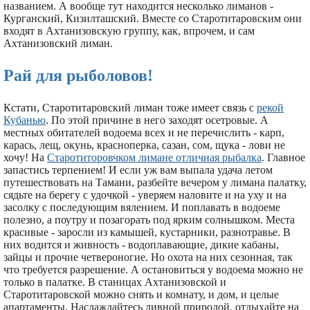
названием. А вообще тут находится несколько лиманов -
Курганский, Кизилташский. Вместе со Старотитаровским они
входят в Ахтанизовскую группу, как, впрочем, и сам
Ахтанизовский лиман.
Рай для рыболовов!
Кстати, Старотитаровский лиман тоже имеет связь с
рекой
Кубанью
. По этой причине в него заходят осетровые. А
местных обитателей водоема всех и не перечислить - карп,
карась, лещ, окунь, красноперка, сазан, сом, щука - лови не
хочу! На
Старотиторовчком лимане отличная рыбалка
. Главное
запастись терпением! И если уж вам выпала удача летом
путешествовать на Тамани, разбейте вечером у лимана палатку,
сядьте на берегу с удочкой - уверяем наловите и на уху и на
засолку с последующим вялением. И поплавать в водоеме
полезно, а поутру и позагорать под ярким солнышком. Места
красивые - заросли из камышей, кустарники, разнотравье. В
них водится и живность - водоплавающие, дикие кабаны,
зайцы и прочие четвероногие. Но охота на них сезонная, так
что требуется разрешение. А остановиться у водоема можно не
только в палатке. В станицах Ахтанизовской и
Старотитаровской можно снять и комнату, и дом, и целые
апартаменты. Наслаждайтесь дивной природой, отдыхайте на