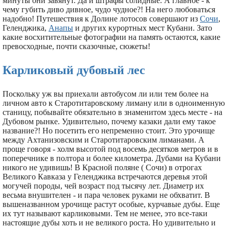
минуты они завянут. Да и штрафы солидные. А главное - к
чему губить диво дивное, чудо чудное?! На него любоваться
надобно! Путешествия к Долине лотосов совершают из
Сочи
,
Геленджика,
Анапы
и других курортных мест Кубани. Зато
какие восхитительные фотографии на память остаются, какие
превосходные, почти сказочные, сюжеты!
Карликовый дубовый лес
Поскольку уж вы приехали автобусом ли или тем более на
личном авто к Старотитаровскому лиману или в одноименную
станицу, побывайте обязательно в знаменитом здесь месте - на
Дубовом рынке. Удивительно, почему казаки дали ему такое
название?! Но посетить его непременно стоит. Это урочище
между Ахтанизовским и Старотитаровским лиманами. А
проще говоря - холм высотой под восемь десятков метров и в
поперечнике в полтора и более километра. Дубами на Кубани
никого не удивишь! В Красной поляне ( Сочи) в отрогах
Великого Кавказа у Геленджика встречаются деревья этой
могучей породы, чей возраст под тысячу лет. Диаметр их
весьма внушителен - и пара человек руками не обхватит. В
вышеназванном урочище растут особые, курчавые дубы. Еще
их тут называют карликовыми. Тем не менее, это все-таки
настоящие дубы хоть и не великого роста. Но удивительно и