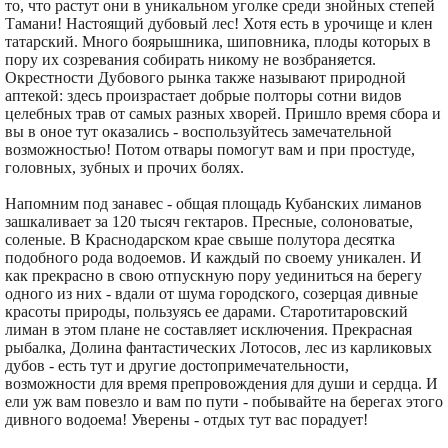
то, что растут они в уникальном уголке среди знойных степей
Тамани! Настоящий дубовый лес! Хотя есть в урочище и клен
татарский. Много боярышника, шиповника, плоды которых в
пору их созревания собирать никому не возбраняется.
Окрестности Дубового рынка также называют природной
аптекой: здесь произрастает добрые полторы сотни видов
целебных трав от самых разных хворей. Пришло время сбора и
вы в оное тут оказались - воспользуйтесь замечательной
возможностью! Потом отвары помогут вам и при простуде,
головных, зубных и прочих болях.
Напомним под занавес - общая площадь Кубанских лиманов
зашкаливает за 120 тысяч гектаров. Пресные, солоноватые,
соленые. В Краснодарском крае свыше полутора десятка
подобного рода водоемов. И каждый по своему уникален. И
как прекрасно в свою отпускную пору уединиться на берегу
одного из них - вдали от шума городского, созерцая дивные
красоты природы, пользуясь ее дарами. Старотитаровский
лиман в этом плане не составляет исключения. Прекрасная
рыбалка, Долина фантастических Лотосов, лес из карликовых
дубов - есть тут и другие достопримечательности,
возможности для время препровождения для души и сердца. И
ели уж вам повезло и вам по пути - побывайте на берегах этого
дивного водоема! Уверены - отдых тут вас порадует!