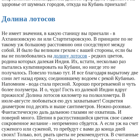
здоровье от шумных городов, откуда на Кубань приехали!
Долина лотосов
Не имеет значения, в какую станицу вы приехали - в
Ахтанизовскую ли или Стартитаровскую. В принципе по не
такому уж большому расстоянию они соседствуют между
собой. И было бы великим грехом с вашей стороны, если бы
вы не полюбовались на
долину лотосов
- редких цветов,
родина которых далекая Индия. Их, кстати, несколько раз
пытались культивировать на Кубани, но нигде это не
получалось. Повезло только тут. И все благодаря вырытому две
сони лет назад ерику, соединившему водоем с рекой Кубанью.
Напомним - вода стала пресной. Хорошо прогреваемой и чуть
более полуметра. И о, чудо! Гость из далекой Индии вдруг
прижился! Долина лотосов километр на полкилометра. В
июле-августе любоваться ею дух захватывает! Соцветия
диаметром под десять и выше сантиметров. Нежно-розовые.
Фантастическую даль дальнюю глазами не охватишь. И
поверий много. Шепни в распустившийся цветок свое самое
сокровенное желание - непременно сбудется. А если уж на счет
суженого или суженой, то пребудут с вами до конца дней
своих! Только, вот, рвать цветы не рекомендуется. В считанные