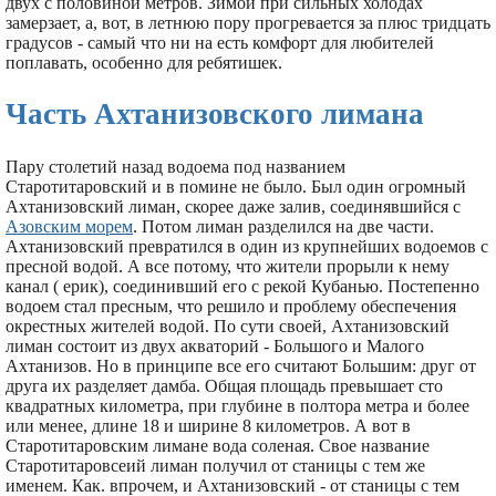
двух с половиной метров. Зимой при сильных холодах
замерзает, а, вот, в летнюю пору прогревается за плюс тридцать
градусов - самый что ни на есть комфорт для любителей
поплавать, особенно для ребятишек.
Часть Ахтанизовского лимана
Пару столетий назад водоема под названием
Старотитаровский и в помине не было. Был один огромный
Ахтанизовский лиман, скорее даже залив, соединявшийся с
Азовским морем
. Потом лиман разделился на две части.
Ахтанизовский превратился в один из крупнейших водоемов с
пресной водой. А все потому, что жители прорыли к нему
канал ( ерик), соединивший его с рекой Кубанью. Постепенно
водоем стал пресным, что решило и проблему обеспечения
окрестных жителей водой. По сути своей, Ахтанизовский
лиман состоит из двух акваторий - Большого и Малого
Ахтанизов. Но в принципе все его считают Большим: друг от
друга их разделяет дамба. Общая площадь превышает сто
квадратных километра, при глубине в полтора метра и более
или менее, длине 18 и ширине 8 километров. А вот в
Старотитаровским лимане вода соленая. Свое название
Старотитаровсеий лиман получил от станицы с тем же
именем. Как. впрочем, и Ахтанизовский - от станицы с тем