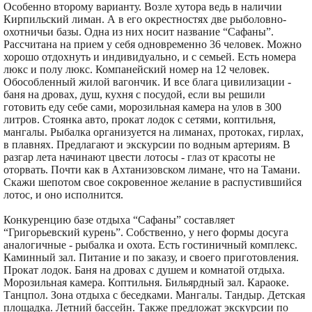
Особенно второму варианту. Возле хутора ведь в наличии
Кирпильский лиман. А в его окрестностях две рыболовно-
охотничьи базы. Одна из них носит название “Сафаны”.
Рассчитана на прием у себя одновременно 36 человек. Можно
хорошо отдохнуть и индивидуально, и с семьей. Есть номера
люкс и полу люкс. Компанейский номер на 12 человек.
Обособленный жилой вагончик. И все блага цивилизации -
баня на дровах, душ, кухня с посудой, если вы решили
готовить еду себе сами, морозильная камера на улов в 300
литров. Стоянка авто, прокат лодок с сетями, коптильня,
мангалы. Рыбалка организуется на лиманах, протоках, гирлах,
в плавнях. Предлагают и экскурсии по водным артериям. В
разгар лета начинают цвести лотосы - глаз от красоты не
оторвать. Почти как в Ахтанизовском лимане, что на Тамани.
Скажи шепотом свое сокровенное желание в распустившийся
лотос, и оно исполнится.
Конкуренцию базе отдыха “Сафаны” составляет
“Григорьевский курень”. Собственно, у него формы досуга
аналогичные - рыбалка и охота. Есть гостиничный комплекс.
Каминный зал. Питание и по заказу, и своего приготовления.
Прокат лодок. Баня на дровах с душем и комнатой отдыха.
Морозильная камера. Коптильня. Бильярдный зал. Караоке.
Танцпол. Зона отдыха с беседками. Мангалы. Тандыр. Детская
площадка. Летний бассейн. Также предложат экскурсии по