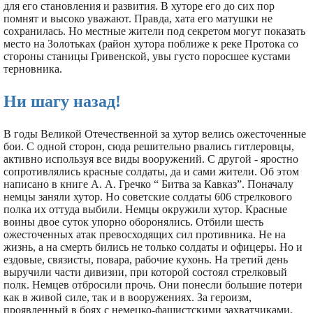
для его становления и развития. В хуторе его до сих пор
помнят и высоко уважают. Правда, хата его матушки не
сохранилась. Но местные жители под секретом могут показать
место на Золотьках (район хутора поближе к реке Протока со
стороны станицы Гривенской, увы густо поросшее кустами
терновника.
Ни шагу назад!
В годы Великой Отечественной за хутор велись ожесточенные
бои. С одной сторон, сюда решительно рвались гитлеровцы,
активно используя все виды вооружений. С другой - яростно
сопротивлялись красные солдаты, да и сами жители. Об этом
написано в книге А. А. Гречко “ Битва за Кавказ”. Поначалу
немцы заняли хутор. Но советские солдаты 606 стрелкового
полка их оттуда выбили. Немцы окружили хутор. Красные
воины двое суток упорно оборонялись. Отбили шесть
ожесточенных атак превосходящих сил противника. Не на
жизнь, а на смерть бились не только солдаты и офицеры. Но и
ездовые, связисты, повара, рабочие кухонь. На третий день
выручили части дивизии, при которой состоял стрелковый
полк. Немцев отбросили прочь. Они понесли большие потери
как в живой силе, так и в вооружениях. За героизм,
проявленный в боях с немецко-фашистскими захватчиками,