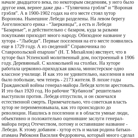
начале двадцатого века, по некоторым сведениям, у него было
другое имя, вернее даже два - “Гулянчина грэбля” и “Вороная
грэбля”. А в 1900-1902 годах на его месте стоял хутор
Воронова. Нынешние Лебеди разделены. На левом берегу
Ангелинского ерика - “Заеркивцы”, а есть и Лебеди
“Базарные”, и действительно с базаром, куда за разыми
покупками приходит много народу. Обиходное название у
хутора - “Лыбеди”. Первые поселения на его месте появились
еще в 1729 году. А из сведений” Справочника по
Ставропольской епархии” (Н. Т. Михайлов) явствует, что в
хуторе был Успенский молитвенный дом, построенный в 1906
году. Деревянный. С колокольней на столбах. На хуторе
работала церковно-приходская школа, министерское одно
классное училище. И как это не удивительно, населения в нем
было побольше, чем теперь - 2173 жителя. В лихие годы
Гражданской войны генерал-майора Лебедя хотели арестовать.
И это был 1920 год. Но рабочие “Кубаноля” решительно
выступили против. Лебедя отпустили, и он скончался
естественной смерть. Примечательно, что советская власть
хутор не переименовывала, как это происходило до
революции. Нашлись в поселении и в области умные люди,
объективно и положительно оценившие заслуги генерал-
майора перед Отечеством, потому и оставившие название -
Лебеди. К этому добавим - хутор есть и малая родина батьки-
атамана Рябоконя Василия Федоровича, который много сделал