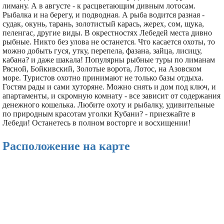
лиману. А в августе - к расцветающим дивным лотосам.
Рыбалка и на берегу, и подводная. А рыба водится разная -
судак, окунь, тарань, золотистый карась, жерех, сом, щука,
пеленгас, другие виды. В окрестностях Лебедей места дивно
рыбные. Никто без улова не останется. Что касается охоты, то
можно добыть гуся, утку, перепела, фазана, зайца, лисицу,
кабана? и даже шакала! Популярны рыбные туры по лиманам
Рясной, Бойкивский, Золотые ворота, Лотос, на Азовском
море. Туристов охотно принимают не только базы отдыха.
Гостям рады и сами хуторяне. Можно снять и дом под ключ, и
апартаменты, и скромную комнату - все зависит от содержания
денежного кошелька. Любите охоту и рыбалку, удивительные
по природным красотам уголки Кубани? - приезжайте в
Лебеди! Останетесь в полном восторге и восхищении!
Расположение на карте