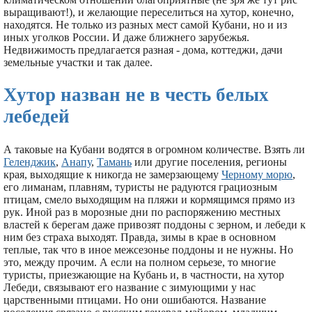
выращивают!), и желающие переселиться на хутор, конечно,
находятся. Не только из разных мест самой Кубани, но и из
иных уголков России. И даже ближнего зарубежья.
Недвижимость предлагается разная - дома, коттеджи, дачи
земельные участки и так далее.
Хутор назван не в честь белых
лебедей
А таковые на Кубани водятся в огромном количестве. Взять ли
Геленджик
,
Анапу
,
Тамань
или другие поселения, регионы
края, выходящие к никогда не замерзающему
Черному морю
,
его лиманам, плавням, туристы не радуются грациозным
птицам, смело выходящим на пляжи и кормящимся прямо из
рук. Иной раз в морозные дни по распоряжению местных
властей к берегам даже привозят поддоны с зерном, и лебеди к
ним без страха выходят. Правда, зимы в крае в основном
теплые, так что в иное межсезонье поддоны и не нужны. Но
это, между прочим. А если на полном серьезе, то многие
туристы, приезжающие на Кубань и, в частности, на хутор
Лебеди, связывают его название с зимующими у нас
царственными птицами. Но они ошибаются. Название