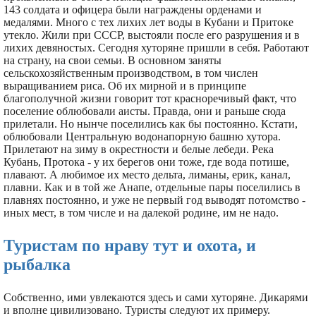
143 солдата и офицера были награждены орденами и
медалями. Много с тех лихих лет воды в Кубани и Притоке
утекло. Жили при СССР, выстояли после его разрушения и в
лихих девяностых. Сегодня хуторяне пришли в себя. Работают
на страну, на свои семьи. В основном заняты
сельскохозяйственным производством, в том числен
выращиванием риса. Об их мирной и в принципе
благополучной жизни говорит тот красноречивый факт, что
поселение облюбовали аисты. Правда, они и раньше сюда
прилетали. Но нынче поселились как бы постоянно. Кстати,
облюбовали Центральную водонапорную башню хутора.
Прилетают на зиму в окрестности и белые лебеди. Река
Кубань, Протока - у их берегов они тоже, где вода потише,
плавают. А любимое их место дельта, лиманы, ерик, канал,
плавни. Как и в той же Анапе, отдельные пары поселились в
плавнях постоянно, и уже не первый год выводят потомство -
иных мест, в том числе и на далекой родине, им не надо.
Туристам по нраву тут и охота, и
рыбалка
Собственно, ими увлекаются здесь и сами хуторяне. Дикарями
и вполне цивилизовано. Туристы следуют их примеру.