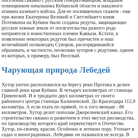
поселения связано с русским генерал-майором, младшим
помощником начальника Кубанской области и наказного
атамана казачьего войска. Для не посвященных скажем - еще
при жизни Екатерины Великой и Светлейшего князя
Потемкина на Кубани были созданы редуты, защищающие
русские южные земли от посягательства разного рода
неприятеля и воинственных племен Кавказа. Кстати, к
появлению некоторых редутов был причастен и наш
величайший полководец Суворов, распорядившийся
образовать, в частности, несколько хуторов с редутами, одним
из которых, к примеру, был Веселый.
Чарующая природа Лебедей
Хутор уютно расположился на берегу реки Протока в дельте
главной реки края Кубани. В четырех километрах от станицы
Гривенской. И в тридцати двух километрах от своего
районного центра станицы Калининской. До Краснодара 112,9
километра. А если ехать по прямой, то и того меньше - 86
километров. Хутор делит пополам Джерелиевский канал. Его
строительство связано и развитием в этих местах рисоводства,
по производству которого край первенствует в Отечестве.
Хутор, по-своему, красив. Особенно в летнюю пору. Утопает в
садах и виноградниках. Лебедями он назывался не всегда. В