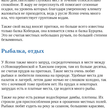
мало действительно глубоких мест и течение относительно
спокойное. В жару не пересохнуть ей помогают сезонные
осадки, на уровень которых благодаря умеренному климату
жаловаться не приходится, ведь у русле Ясени очень много
ила, что препятствует грунтовым водам.
Также свой вклад вносят притоки, но больше всего известны
только балка Кобецкая, она вливается слева и балка Бурцева.
Это не считая местных небольших ручьев, по большей степени
безымянных.
Рыбалка, отдых
У Ясени также много запруд, сосредоточенных в месте между
ст.Новощербинской и Ханским озером, там их больше десятка,
не считая прудов на притоках. Такие места очень любят
рыбаки и любители пикника на природе. Удобные места для
палаток и лагерей, летом даже ночью не слишком холодно, так
что с ночевкой тоже проблем нет. На прудах и некоторых
запрудах есть и платные места, где водится много рыбы.
Также на реке есть разные водосборные дамбы, плотины. Их
строили для приспособления реки в орошении местных полей.
Рыбаки любят ездить на реку за сазаном, большими карасями,