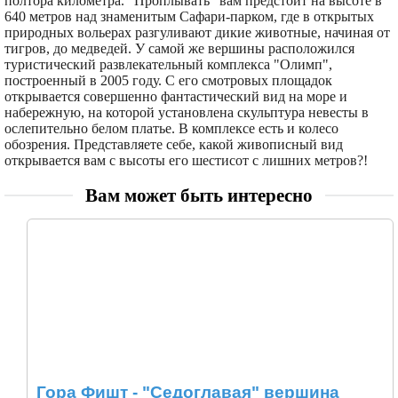
полтора километра. "Проплывать" вам предстоит на высоте в
640 метров над знаменитым Сафари-парком, где в открытых
природных вольерах разгуливают дикие животные, начиная от
тигров, до медведей. У самой же вершины расположился
туристический развлекательный комплекса "Олимп",
построенный в 2005 году. С его смотровых площадок
открывается совершенно фантастический вид на море и
набережную, на которой установлена скульптура невесты в
ослепительно белом платье. В комплексе есть и колесо
обозрения. Представляете себе, какой живописный вид
открывается вам с высоты его шестисот с лишних метров?!
Вам может быть интересно
Гора Фишт - "Седоглавая" вершина