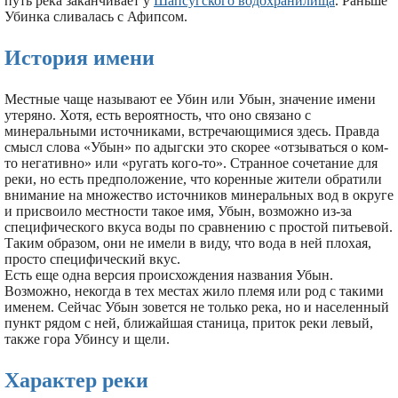
путь река заканчивает у
Шапсугского водохранилища
. Раньше
Убинка сливалась с Афипсом.
История имени
Местные чаще называют ее Убин или Убын, значение имени
утеряно. Хотя, есть вероятность, что оно связано с
минеральными источниками, встречающимися здесь. Правда
смысл слова «Убын» по адыгски это скорее «отзываться о ком-
то негативно» или «ругать кого-то». Странное сочетание для
реки, но есть предположение, что коренные жители обратили
внимание на множество источников минеральных вод в округе
и присвоило местности такое имя, Убын, возможно из-за
специфического вкуса воды по сравнению с простой питьевой.
Таким образом, они не имели в виду, что вода в ней плохая,
просто специфический вкус.
Есть еще одна версия происхождения названия Убын.
Возможно, некогда в тех местах жило племя или род с такими
именем. Сейчас Убын зовется не только река, но и населенный
пункт рядом с ней, ближайшая станица, приток реки левый,
также гора Убинсу и щели.
Характер реки