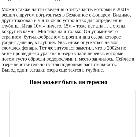
Можно также найти сведения о энтузиасте, который в 2001м
решил с другом погрузиться в Бездонное с фонарем. Видимо,
друг страховал и у них было устройство для определения
глубины. Итак 10м – ничего, 15м – тоже нет дна… а стены
вокруг из камня. Мистика да и только. Он упоминает о
странном, бутылкообразном строении дна озера, которое
уходит дальше, в глубину. Увы, ниже опускаться не мог –
сломался фонарь. Тот же энтузиаст заметил, что в 2002м по
вине прошедшего урагана в озеро упали деревья, которые
потом густо обросли водорослями и место заилилось. Сейчас в
озере действительно густая подводная растительность.
Вывод один: загадки озера еще таятся в глубине.
Вам может быть интересно