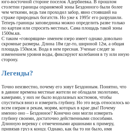
юго-восточной стороне поселок Адербиевка. В прошлом
столетии границы охраняемой зоны Бездонного были более
чем четкими, ведь там проходил забор, явно стоявший на
страже природных богатств. Но уже к 1995г его разрушили.
Теперь границы заповедника можно определить разве только
по картам или спросить местных. Сама площадь такой зоны
1500м.кв.
С таким «говорящим» именем озеро имеет однако довольно
скромные размеры. Длина 18м где-то, шириной 12м, а общая
площадь 150км.м. Вода в нем пресная. Ученые следят за
изменением уровня воды, фиксируют колебания в ту или иную
сторону.
Легенды?
Точно неизвестно, почему его зовут Бездонным. Понятно, что
в давние времена местные жители не обладали эхолотами,
камерами, у них не было водолазных костюмов, чтобы
спуститься вниз и измерить глубину. Но это ведь относилось ко
всем озерам и рекам, морям, которых в крае два! Почему
именно оно – Бездонное? Конечно они могли измерить
глубину своими, достаточно действенными способами.
Длинную веревку с отмеченными аршинами к примеру,
привязав груз к концу. Однако, как бы то ни было, имя