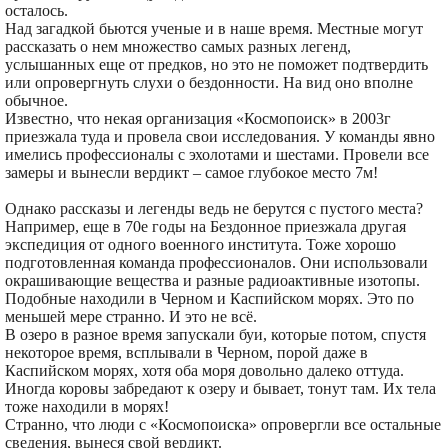
осталось.
Над загадкой бьются ученые и в наше время. Местные могут
рассказать о нем множество самых разных легенд,
услышанных еще от предков, но это не поможет подтвердить
или опровергнуть слухи о бездонности. На вид оно вполне
обычное.
Известно, что некая организация «Космопоиск» в 2003г
приезжала туда и провела свои исследования. У команды явно
имелись профессионалы с эхолотами и шестами. Провели все
замеры и вынесли вердикт – самое глубокое место 7м!
Однако рассказы и легенды ведь не берутся с пустого места?
Например, еще в 70е годы на Бездонное приезжала другая
экспедиция от одного военного института. Тоже хорошо
подготовленная команда профессионалов. Они использовали
окрашивающие вещества и разные радиоактивные изотопы.
Подобные находили в Черном и Каспийском морях. Это по
меньшей мере странно. И это не всё.
В озеро в разное время запускали буи, которые потом, спустя
некоторое время, всплывали в Черном, порой даже в
Каспийском морях, хотя оба моря довольно далеко оттуда.
Иногда коровы забредают к озеру и бывает, тонут там. Их тела
тоже находили в морях!
Странно, что люди с «Космопоиска» опровергли все остальные
сведения, вынеся свой вердикт.