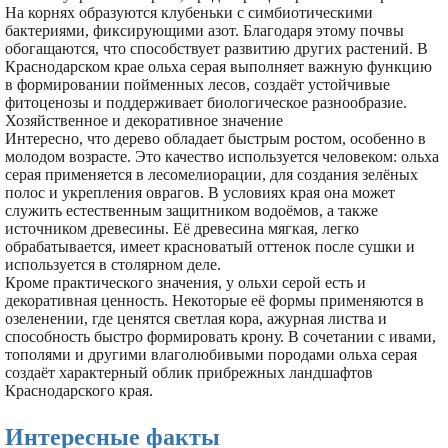
На корнях образуются клубеньки с симбиотическими
бактериями, фиксирующими азот. Благодаря этому почвы
обогащаются, что способствует развитию других растений. В
Краснодарском крае ольха серая выполняет важную функцию
в формировании пойменных лесов, создаёт устойчивые
фитоценозы и поддерживает биологическое разнообразие.
Хозяйственное и декоративное значение
Интересно, что дерево обладает быстрым ростом, особенно в
молодом возрасте. Это качество используется человеком: ольха
серая применяется в лесомелиорации, для создания зелёных
полос и укрепления оврагов. В условиях края она может
служить естественным защитником водоёмов, а также
источником древесины. Её древесина мягкая, легко
обрабатывается, имеет красноватый оттенок после сушки и
используется в столярном деле.
Кроме практического значения, у ольхи серой есть и
декоративная ценность. Некоторые её формы применяются в
озеленении, где ценятся светлая кора, ажурная листва и
способность быстро формировать крону. В сочетании с ивами,
тополями и другими влаголюбивыми породами ольха серая
создаёт характерный облик прибрежных ландшафтов
Краснодарского края.
Интересные факты