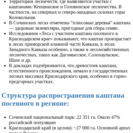
Территории лесничеств, где выявляются участки с
каштанами: Кепшинское и Головинское лесничества. В
частности, на северных и северо-западных склонах горы
Колокольная.
В Сочинских лесах отмечены “плюсовые деревья” каштана
— здоровые экземпляры, пригодные для сбора семян.
Исследования «Леса с участием каштана посевного в
Краснодарском крае» показывают, что каштан произрастает
в лесах приморской влажной части Кавказа, в лесах
Западного Кавказа особенно, а также в лесохозяйственных
лесничествах, таких как Дагомысское, Солохаульское,
Шахе и др.
В докладах подчёркивается, что древостоев каштана,
естественного происхождения, немало в государственных
лесных массивах Краснодарского края, особенно в горно-
предгорных участках.
Структура распространения каштана
посевного в регионе:
Сочинский национальный парк: 22 351 га. Около 47%
российской популяции
Краснодарский край (в целом): ~27 000 га. Основной ареал