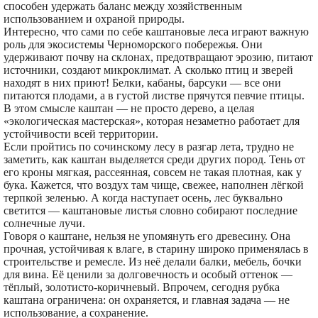
способен удержать баланс между хозяйственным
использованием и охраной природы.
Интересно, что сами по себе каштановые леса играют важную
роль для экосистемы Черноморского побережья. Они
удерживают почву на склонах, предотвращают эрозию, питают
источники, создают микроклимат. А сколько птиц и зверей
находят в них приют! Белки, кабаны, барсуки — все они
питаются плодами, а в густой листве прячутся певчие птицы.
В этом смысле каштан — не просто дерево, а целая
«экологическая мастерская», которая незаметно работает для
устойчивости всей территории.
Если пройтись по сочинскому лесу в разгар лета, трудно не
заметить, как каштан выделяется среди других пород. Тень от
его кроны мягкая, рассеянная, совсем не такая плотная, как у
бука. Кажется, что воздух там чище, свежее, наполнен лёгкой
терпкой зеленью. А когда наступает осень, лес буквально
светится — каштановые листья словно собирают последние
солнечные лучи.
Говоря о каштане, нельзя не упомянуть его древесину. Она
прочная, устойчивая к влаге, в старину широко применялась в
строительстве и ремесле. Из неё делали балки, мебель, бочки
для вина. Её ценили за долговечность и особый оттенок —
тёплый, золотисто-коричневый. Впрочем, сегодня рубка
каштана ограничена: он охраняется, и главная задача — не
использование, а сохранение.