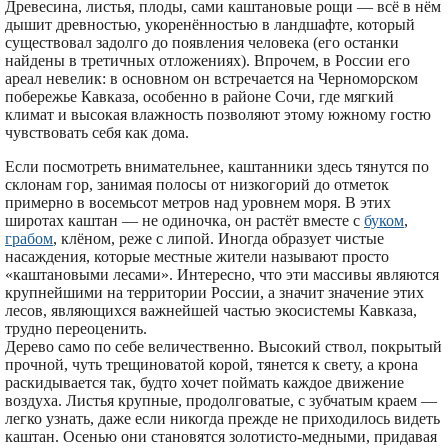
Древесина, листья, плоды, сами каштановые рощи — всё в нём
дышит древностью, укоренённостью в ландшафте, который
существовал задолго до появления человека (его останки
найдены в третичных отложениях). Впрочем, в России его
ареал невелик: в основном он встречается на Черноморском
побережье Кавказа, особенно в районе Сочи, где мягкий
климат и высокая влажность позволяют этому южному гостю
чувствовать себя как дома.
Если посмотреть внимательнее, каштанники здесь тянутся по
склонам гор, занимая полосы от низкогорий до отметок
примерно в восемьсот метров над уровнем моря. В этих
широтах каштан — не одиночка, он растёт вместе с
буком
,
грабом
, клёном, реже с липой. Иногда образует чистые
насаждения, которые местные жители называют просто
«каштановыми лесами». Интересно, что эти массивы являются
крупнейшими на территории России, а значит значение этих
лесов, являющихся важнейшей частью экосистемы Кавказа,
трудно переоценить.
Дерево само по себе величественно. Высокий ствол, покрытый
прочной, чуть трещиноватой корой, тянется к свету, а крона
раскидывается так, будто хочет поймать каждое движение
воздуха. Листья крупные, продолговатые, с зубчатым краем —
легко узнать, даже если никогда прежде не приходилось видеть
каштан. Осенью они становятся золотисто-медными, придавая