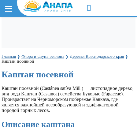
Главная
Флора и фауна региона
Деревья Краснодарского края
❱
❱
❱
Каштан посевной
Каштан посевной
Каштан посевной (Castánea satíva Mill.) — листопадное дерево,
вид рода Каштан (Castanea) семейства Буковые (Fagaceae).
Произрастает на Черноморском побережье Кавказа, где
является важнейшей лесообразующей и эдификаторной
породой горных лесов.
Описание каштана