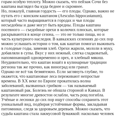
горам особую теплоту. Можно сказать, что пейзаж Сочи без
каштана выглядел бы куда беднее и скромнее.
Но, пожалуй, главная гордость — его плоды. Однако, важно не
путать его с конским каштаном (Aesculus hippocastanum),
который часто выращивается в городах и чьи плоды
несъедобны и даже могут быть вредны. Плоды каштана
посевного — съедобные орехи в колючих плюсках, которые
раскрываются в конце сезона, — это не только пища, но и
часть культурного наследия. В кавказских селениях до сих пор
можно услышать истории о том, как каштан помогал выживать
в голодные годы, заменяя хлеб. Орехи жарили, мололи в муку,
добавляли в супы. Вкус у них нежный, слегка сладковатый,
напоминающий одновременно и орех, и хлебный мякиш.
Неудивительно, что каштан вошёл в кулинарные традиции
региона так же прочно, как виноград или гранат.
Однако не всё так безмятежно. Если заглянуть глубже, то
окажется, что каштановые леса переживают непростые
времена. В XX веке по Европе прокатилась волна
заболеваний, вызванных грибком — так называемый
каштановый рак. Болезнь не обошла стороной и Кавказ. В
результате многие древостои ослабли, часть рощ погибла.
Учёные и лесники до сих пор ищут способы сохранить этот
уникальный вид, подбирая устойчивые формы, закладывая
питомники, следя за здоровьем деревьев. Можно сказать, что
судьба каштана стала лакмусовой бумажкой: насколько человек