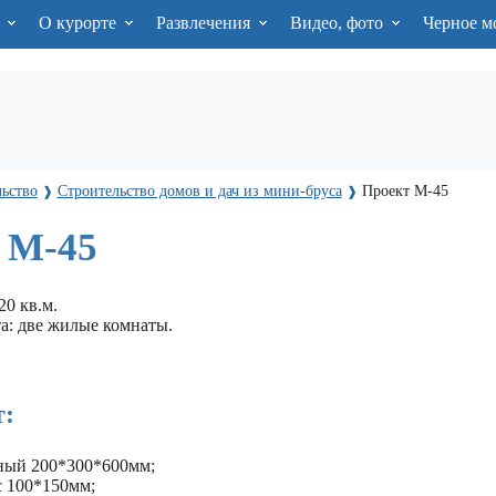
я
О курорте
Развлечения
Видео, фото
Черное м
ьство
Строительство домов и дач из мини-бруса
Проект М-45
❱
❱
 М-45
0 кв.м.
а: две жилые комнаты.
:
ный 200*300*600мм;
 100*150мм;