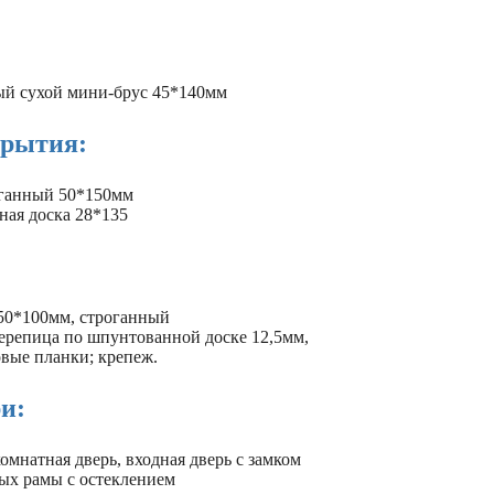
й сухой мини-брус 45*140мм
крытия:
роганный 50*150мм
ная доска 28*135
 50*100мм, строганный
черепица по шпунтованной доске 12,5мм,
овые планки; крепеж.
и:
мнатная дверь, входная дверь с замком
ых рамы с остеклением