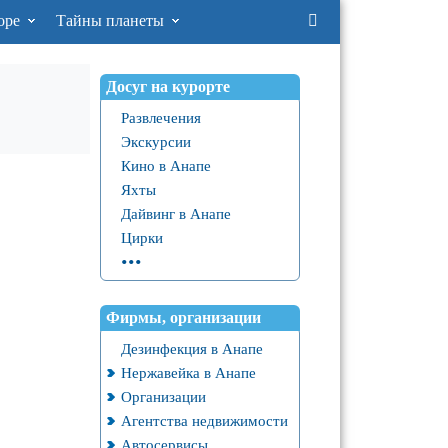
оре
Тайны планеты
Досуг на курорте
Развлечения
Экскурсии
Кино в Анапе
Яхты
Дайвинг в Анапе
Цирки
...
Фирмы, организации
Дезинфекция в Анапе
Нержавейка в Анапе
Организации
Агентства недвижимости
Автосервисы