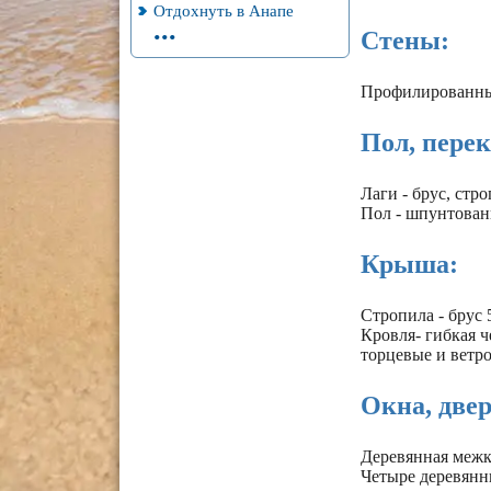
Отдохнуть в Анапе
...
Стены:
Профилированны
Пол, пере
Лаги - брус, ст
Пол - шпунтован
Крыша:
Стропила - брус
Кровля- гибкая 
торцевые и ветр
Окна, двер
Деревянная межко
Четыре деревянн