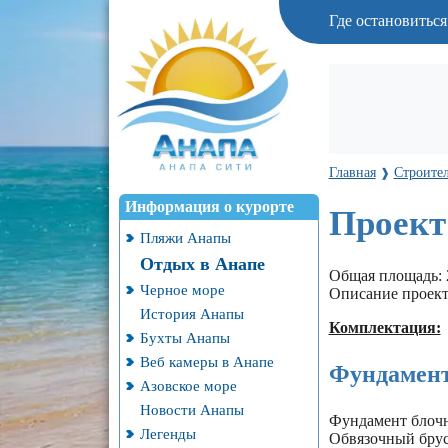
Где остановитьс
Главная
Строител
❱
Информация о курорте
Проект
Пляжи Анапы
Отдых в Анапе
Общая площадь: 2
Черное море
Описание проект
История Анапы
Комплектация:
Бухты Анапы
Веб камеры в Анапе
Фундамент
Азовское море
Новости Анапы
Фундамент блоч
Легенды
Обвязочный брус