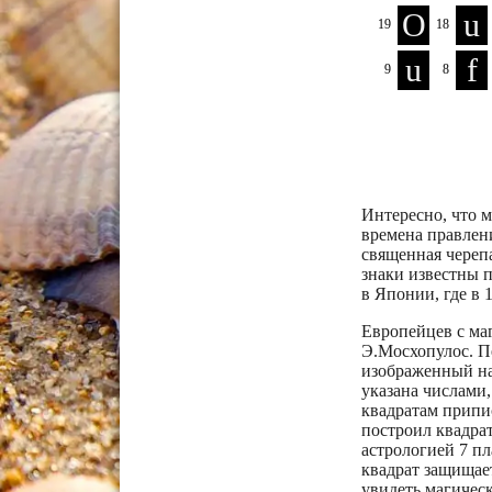
Интересно, что м
времена правлени
священная череп
знаки известны п
в Японии, где в 
Европейцев с ма
Э.Мосхопулос. П
изображенный на
указана числами
квадратам припи
построил квадраты
астрологией 7 пл
квадрат защищае
увидеть магическ