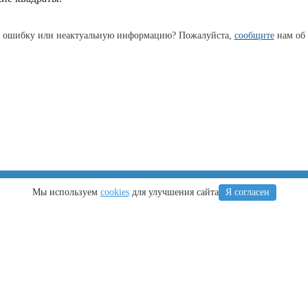
 ошибку или неактуальную информацию? Пожалуйста,
сообщите
нам об 
Крым
Регионы
Мы используем
cookies
для улучшения сайта
Я согласен
Что посетить
Тамань
Ялта
Новороссийск
Алушта
Туапсе
Евпатория
Геленджик
Керчь
Кубань
Симферополь
йт Анапа-Сити © 2009-2025. При копировании материалов активная ссылка н