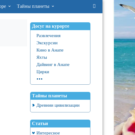
оре
Тайны планеты
Досуг на курорте
Развлечения
Экскурсии
Кино в Анапе
Яхты
Дайвинг в Анапе
Цирки
...
Тайны планеты
Древнии цивилизации
Статьи
Интересное