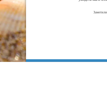
Заметили
Информация
Сочи
Карта Анапы
Куда сходить
Работа в Анапе
Адлер
Недвижимость
Лоо
Строительство
Хоста
Статьи
Кудепста
Контакты
Красная поляна
Информационный са