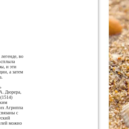
легенде, во
 всплыла
ы, и эти
дии, а затем
а.
ь
А. Дюрера,
(1514)
ским
рих Агриппа
 связаны с
еский
елей можно