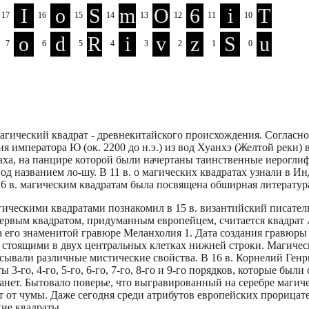
агический квадрат - древнекитайского происхождения. Согласно 
я императора Ю (ок. 2200 до н.э.) из вод Хуанхэ (Желтой реки)
аха, на панцире которой были начертаны таинственные иероглиф
од названием ло-шу. В 11 в. о магических квадратах узнали в Ин
16 в. магическим квадратам была посвящена обширная литератур
гическими квадратами познакомил в 15 в. византийский писател
ервым квадратом, придуманным европейцем, считается квадрат 
 его знаменитой гравюре Меланхолия 1. Дата создания гравюры 
, стоящими в двух центральных клетках нижней строки. Магиче
сывали различные мистические свойства. В 16 в. Корнелий Ген
 3-го, 4-го, 5-го, 6-го, 7-го, 8-го и 9-го порядков, которые были
анет. Бытовало поверье, что выгравированный на серебре магич
т от чумы. Даже сегодня среди атрибутов европейских прорицат
ие квадраты.