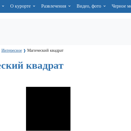
я
О курорте
Развлечения
Видео, фото
Черное м
Интересное
Магический квадрат
❱
❱
ский квадрат