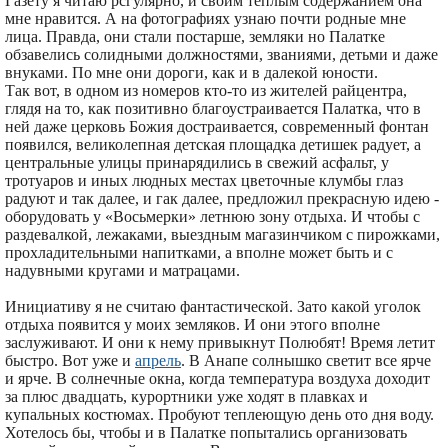
Газету я читаю рсгулярно, и своим теплым содержанием она
мне нравится. А на фотографиях узнаю почти родные мне
лица. Правда, они стали постарше, земляки но Палатке
обзавелись солидными должностями, званиями, детьми и даже
внуками. По мне они дороги, как и в далекой юности.
Так вот, в одном из номеров кто-то из жителей райцентра,
глядя на то, как позитивно благоустраивается Палатка, что в
ней даже церковь Божия достраивается, современный фонтан
появился, великолепная детская площадка детишек радует, а
центральные улицы принарядились в свежий асфальт, у
тротуаров и иных людных местах цветочные клумбы глаз
радуют и так далее, и гак далее, предложил прекрасную идею -
оборудовать у «Восьмерки» летнюю зону отдыха. И чтобы с
раздевалкой, лежаками, выездным магазинчиком с пирожками,
прохладительными напитками, а вполне может быть и с
надувными кругами и матрацами.
Инициативу я не считаю фантастической. Зато какой уголок
отдыха появится у моих земляков. И они этого вполне
заслуживают. И они к нему привыкнут Полюбят! Время летит
быстро. Вот уже и
апрель
. В Анапе солнышко светит все ярче
и ярче. В солнечные окна, когда температура воздуха доходит
за плюс двадцать, курортники уже ходят в плавках и
купальных костюмах. Пробуют теплеющую день ото дня воду.
Хотелось бы, чтобы и в Палатке попытались организовать