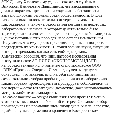
ЗСК Денису Хмелевскому удалось связаться с учёным
Виктором Даниловым-Данильяном, чьё высказывание о
двадцатикратном превышении содержания бензапирена
вызвало широкий резонанс среди общественности. В ходе
разговора выяснилось несколько интересных моментов.
Как оказалось, ученому предоставили результаты некоторых
лабораторных анализов, в которых действительно было
зафиксировано значительное превышение уровня бензапирена.
Однако источник этих проб для него остался неизвестным.
Получается, что ему просто предъявили данные и попросили
подтвердить их критичность. С точки зрения науки, ситуация
выглядит тревожно, однако есть ещё одна деталь.
Хмелевский сообщил, что инициатором исследования
выступило некое АО НИПИ «ЭКОПРОМСТАНДАРТ», а
непосредственным исполнителем стало московское ООО
«ВПК «Прогресс Энерго». Изучив документы, депутат
обнаружил, что заказчик взял на себя всю инициативу:
самостоятельно отобрал пробы и доставил их в лабораторию.
Каким образом происходила эта процедура и соблюдались ли
все нормы – остаётся загадкой (возможно, даже использовались
методы, далёкие от стандартов).
Но самое важное — откуда были взяты эти пробы? Именно
этот аспект вызывает наибольший интерес. Оказалось, отбор
производился на промышленной площадке в Анапе, вероятно,
в районе пункта временного хранения в Воскресенском.