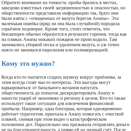
Обратите внимание на тонкость: пробы брались в местах,
заведомо известных своей загрязненностью и опасностью, но
общественности представили информацию так, будто они
были взяты с «очищенных от мазута берегов Анапы». Эта
маленькая ошибка (вряд ли она была случайной) породила
серьёзное недоверие. Кроме того, стоит отметить, что
бензапирен обычно образуется в результате горения, тогда как
на пляжах Анапы никаких пожаров не происходило. Там
занимались уборкой песка и удалением мазута, и уж точно
никто не занимался пиролизом или полимеризацией.
Кому это нужно?
Когда кто-то пытается создать шумиху вокруг проблемы, за
этим всегда стоят чьи-то интересы. Эти выгоды могут
варьироваться: от банального желания напугать
общественность до попыток дискредитировать Анапу и
нанести ущерб её экономике и региону в целом. Кто-то также
использует такие ситуации для извлечения финансовой
прибыли. Например, одна блогерша, которая одновременно
работает турагентом, приехала в Анапу помогать с очисткой
пляжей, снимая при этом видео о катастрофическом
положении дел. Параллельно она призывала отправлять деньги
не на благотворительность, а прямо ей на личный счёт. После