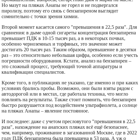
Но мазут на пляжах Анапы не горел и не подвергался
пиролизу, поэтому его связь с бензапиреном выглядит
сомнительно с точки зрения химии.
Второй момент касается самого "превышения в 22,5 раза". Для
сравнения: в дыме одной сигареты концентрация бензапирена
превышает ПДК в 10-15 тысяч раз, а в некоторых почвах,
особенно черноземных и торфяных, это значение может
достигать 20 тысяч раз. Таким образом, превышение в десятки
раз – это относительно небольшая цифра, особенно если учесть
погрешности оборудования. Кстати, анализ на бензапирен –
это сложный процесс, требующий точной аппаратуры и
квалификации специалистов.
Кроме того, в публикациях не указано, где именно и при каких
условиях брались пробы. Возможно, они были взяты рядом с
автодорогой или в местах, где работала техника, что могло
повлиять на результаты. Также стоит помнить, что бензапирен
быстро разрушается под воздействием ультрафиолета, а солнце
на пляжах Анапы – явление постоянное.
И последнее: даже с учетом пресловутого "превышения в 22,5
раза", нахождение на анапских пляжах всё ещё безопаснее,
чем, например, проживание в загазованной Москве, где в 2022
году ПДК бензапирена была превышена в 53 раза. А уж о