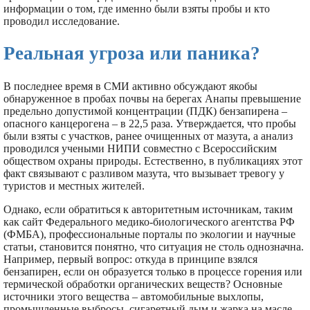
информации о том, где именно были взяты пробы и кто
проводил исследование.
Реальная угроза или паника?
В последнее время в СМИ активно обсуждают якобы
обнаруженное в пробах почвы на берегах Анапы превышение
предельно допустимой концентрации (ПДК) бензапирена –
опасного канцерогена – в 22,5 раза. Утверждается, что пробы
были взяты с участков, ранее очищенных от мазута, а анализ
проводился учеными НИПИ совместно с Всероссийским
обществом охраны природы. Естественно, в публикациях этот
факт связывают с разливом мазута, что вызывает тревогу у
туристов и местных жителей.
Однако, если обратиться к авторитетным источникам, таким
как сайт Федерального медико-биологического агентства РФ
(ФМБА), профессиональные порталы по экологии и научные
статьи, становится понятно, что ситуация не столь однозначна.
Например, первый вопрос: откуда в принципе взялся
бензапирен, если он образуется только в процессе горения или
термической обработки органических веществ? Основные
источники этого вещества – автомобильные выхлопы,
промышленные выбросы, сигаретный дым и жарка на масле.