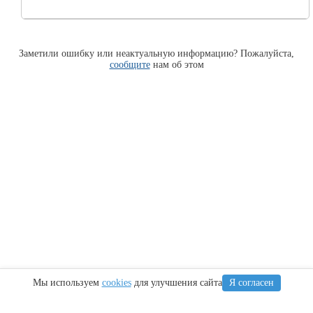
Заметили ошибку или неактуальную информацию? Пожалуйста,
сообщите
нам об этом
Мы используем
cookies
для улучшения сайта
Я согласен
Информация
Сочи
Крым
Регионы
Карта Анапы
Куда сходить
Что посетить
Тамань