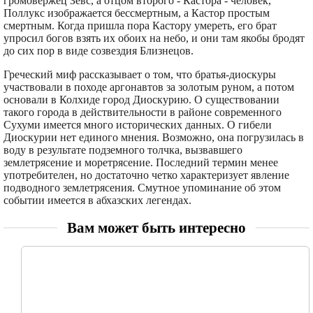
громовержец Зевс, а отцом второго - Кастора - человек,
Поллукс изображается бессмертным, а Кастор простым
смертным. Когда пришла пора Кастору умереть, его брат
упросил богов взять их обоих на небо, и они там якобы бродят
до сих пор в виде созвездия Близнецов.
Греческий миф рассказывает о том, что братья-диоскуры
участвовали в походе аргонавтов за золотым руном, а потом
основали в Колхиде город Диоскурию. О существовании
такого города в действительности в районе современного
Сухуми имеется много исторических данных. О гибели
Диоскурии нет единого мнения. Возможно, она погрузилась в
воду в результате подземного толчка, вызвавшего
землетрясение и моретрясение. Последний термин менее
употребителен, но достаточно четко характеризует явление
подводного землетрясения. Смутное упоминание об этом
событии имеется в абхазских легендах.
Вам может быть интересно