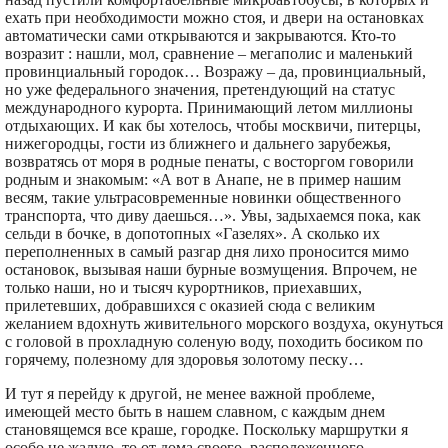
ехать при необходимости можно стоя, и двери на остановках
автоматически сами открываются и закрываются. Кто-то
возразит : нашли, мол, сравнение – мегаполис и маленький
провинциальный городок… Возражу – да, провинциальный,
но уже федерального значения, претендующий на статус
международного курорта. Принимающий летом миллионы
отдыхающих. И как бы хотелось, чтобы москвичи, питерцы,
нижегородцы, гости из ближнего и дальнего зарубежья,
возвратясь от моря в родные пенаты, с восторгом говорили
родным и знакомым: «А вот в Анапе, не в пример нашим
весям, такие ультрасовременные новинки общественного
транспорта, что диву даешься…». Увы, задыхаемся пока, как
сельди в бочке, в допотопных «Газелях». А сколько их
переполненных в самый разгар дня лихо проносится мимо
остановок, вызывая наши бурные возмущения. Впрочем, не
только наши, но и тысяч курортников, приехавших,
прилетевших, добравшихся с оказией сюда с великим
желанием вдохнуть живительного морского воздуха, окунуться
с головой в прохладную соленую воду, походить босиком по
горячему, полезному для здоровья золотому песку…
И тут я перейду к другой, не менее важной проблеме,
имеющей место быть в нашем славном, с каждым днем
становящемся все краше, городке. Поскольку маршрутки я
особо не жалую, то от дома своего, расположенного