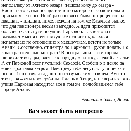
неподалеку от Южного базара, пешком хожу до базара «
Восточного », главное достоинство которого – сравнительно
приемлемые цены. Иной раз они здесь бывают процентов на
двадцать - тридцать ниже, нежели на том же Казачьем рынке,
что для пенсионера весьма выгодно. А идти приходится
большую часть пути по улице Парковой. Так вот она и
вызывает у меня почти такую же неприязнь, какую я
испытываю по отношению к маршруткам, кстати не только
Анапы. Собственно, от центра до Парковой - рукой подать. Но
какой разительный контраст! В центральной части города –
широкие тротуары, одетые в нарядную плитку, свежий асфальт.
А от Парковой веет пустыней Сахарой. Особенно в пекло да
еще с яростным ветром. Навстречу тебе несутся, тучи песка и
пыли. Того и гляди саданет по глазу мелким гравием. Вместо
тротуара – ямы и колдобины. Идешь к базару, и не верится , что
улица Парковая находится все в том же, полюбившемся тебе
городе Анапе.
Анатолий Балин, Анапа
Вам может быть интересно