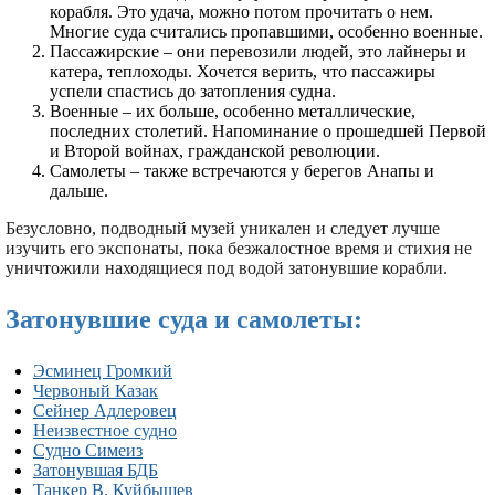
корабля. Это удача, можно потом прочитать о нем.
Многие суда считались пропавшими, особенно военные.
Пассажирские – они перевозили людей, это лайнеры и
катера, теплоходы. Хочется верить, что пассажиры
успели спастись до затопления судна.
Военные – их больше, особенно металлические,
последних столетий. Напоминание о прошедшей Первой
и Второй войнах, гражданской революции.
Самолеты – также встречаются у берегов Анапы и
дальше.
Безусловно, подводный музей уникален и следует лучше
изучить его экспонаты, пока безжалостное время и стихия не
уничтожили находящиеся под водой затонувшие корабли.
Затонувшие суда и самолеты:
Эсминец Громкий
Червоный Казак
Сейнер Адлеровец
Неизвестное судно
Судно Симеиз
Затонувшая БДБ
Танкер В. Куйбышев