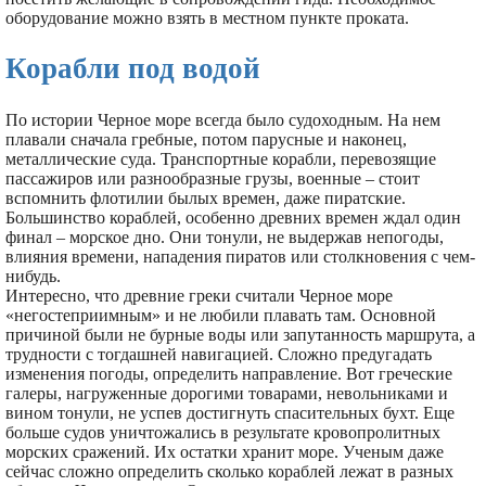
оборудование можно взять в местном пункте проката.
Корабли под водой
По истории Черное море всегда было судоходным. На нем
плавали сначала гребные, потом парусные и наконец,
металлические суда. Транспортные корабли, перевозящие
пассажиров или разнообразные грузы, военные – стоит
вспомнить флотилии былых времен, даже пиратские.
Большинство кораблей, особенно древних времен ждал один
финал – морское дно. Они тонули, не выдержав непогоды,
влияния времени, нападения пиратов или столкновения с чем-
нибудь.
Интересно, что древние греки считали Черное море
«негостеприимным» и не любили плавать там. Основной
причиной были не бурные воды или запутанность маршрута, а
трудности с тогдашней навигацией. Сложно предугадать
изменения погоды, определить направление. Вот греческие
галеры, нагруженные дорогими товарами, невольниками и
вином тонули, не успев достигнуть спасительных бухт. Еще
больше судов уничтожались в результате кровопролитных
морских сражений. Их остатки хранит море. Ученым даже
сейчас сложно определить сколько кораблей лежат в разных