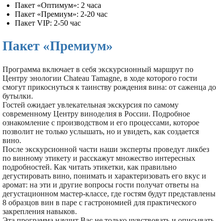
Пакет «Оптимум»: 2 часа
Пакет «Премиум»: 2-20 час
Пакет VIP: 2-50 час
Пакет «Премиум»
Программа включает в себя экскурсионный маршрут по
Центру энологии Chateau Tamagne, в ходе которого гости
смогут прикоснуться к таинству рождения вина: от саженца до
бутылки.
Гостей ожидает увлекательная экскурсия по самому
современному Центру виноделия в России. Подробное
ознакомление с производством и его процессами, которое
позволит не только услышать, но и увидеть, как создается
вино.
После экскурсионной части наши эксперты проведут ликбез
по винному этикету и расскажут множество интересных
подробностей. Как читать этикетки, как правильно
дегустировать вино, понимать и характеризовать его вкус и
аромат: на эти и другие вопросы гости получат ответы на
дегустационном мастер-классе, где гостям будут представлены
8 образцов вин в паре с гастрономией для практического
закрепления навыков.
Эта программа научит Вас не только чувствовать и описывать