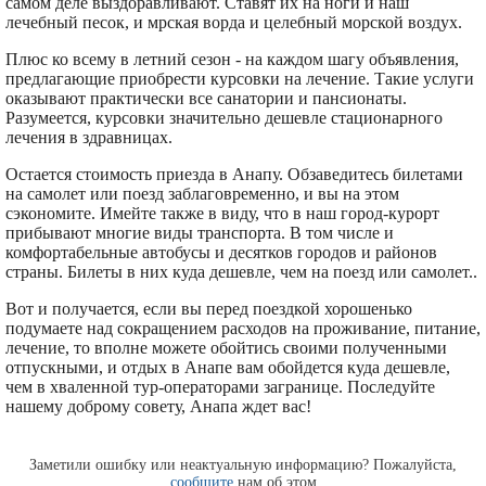
самом деле выздоравливают. Ставят их на ноги и наш
лечебный песок, и мрская ворда и целебный морской воздух.
Плюс ко всему в летний сезон - на каждом шагу объявления,
предлагающие приобрести курсовки на лечение. Такие услуги
оказывают практически все санатории и пансионаты.
Разумеется, курсовки значительно дешевле стационарного
лечения в здравницах.
Остается стоимость приезда в Анапу. Обзаведитесь билетами
на самолет или поезд заблаговременно, и вы на этом
сэкономите. Имейте также в виду, что в наш город-курорт
прибывают многие виды транспорта. В том числе и
комфортабельные автобусы и десятков городов и районов
страны. Билеты в них куда дешевле, чем на поезд или самолет..
Вот и получается, если вы перед поездкой хорошенько
подумаете над сокращением расходов на проживание, питание,
лечение, то вполне можете обойтись своими полученными
отпускными, и отдых в Анапе вам обойдется куда дешевле,
чем в хваленной тур-операторами загранице. Последуйте
нашему доброму совету, Анапа ждет вас!
Заметили ошибку или неактуальную информацию? Пожалуйста,
сообщите
нам об этом