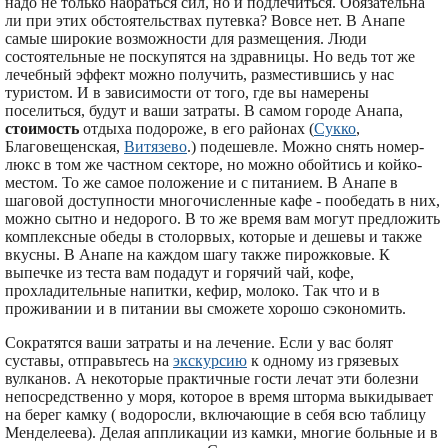
надо не только набраться сил, но и подлечиться. Обязательна
ли при этих обстоятельствах путевка? Вовсе нет. В Анапе
самые широкие возможности для размещения. Люди
состоятельные не поскупятся на здравницы. Но ведь тот же
лечебный эффект можно получить, разместившись у нас
туристом. И в зависимости от того, где вы намерены
поселиться, будут и ваши затраты. В самом городе Анапа,
стоимость
отдыха подороже, в его районах (
Сукко
,
Благовещенская,
Витязево
.) подешевле. Можно снять номер-
люкс в том же частном секторе, но можно обойтись и койко-
местом. То же самое положение и с питанием. В Анапе в
шаговой доступности многочисленные кафе - пообедать в них,
можно сытно и недорого. В то же время вам могут предложить
комплексные обеды в столорвых, которые и дешевы и также
вкусны. В Анапе на каждом шагу также пирожковые. К
выпечке из теста вам подадут и горячий чай, кофе,
прохладительные напитки, кефир, молоко. Так что и в
проживании и в питании вы сможете хорошо сэкономить.
Сократятся ваши затраты и на лечение. Если у вас болят
суставы, отправьтесь на
экскурсию
к одному из грязевых
вулканов. А некоторые практичные гости лечат эти болезни
непосредственно у моря, которое в время шторма выкидывает
на берег камку ( водоросли, включающие в себя всю таблицу
Менделеева). Делая аппликации из камки, многие больные и в