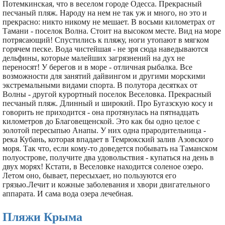
Потемкинская, что в веселом городе Одесса. Прекрасный
песчаный пляж. Народу на нем не так уж и много, но это и
прекрасно: никто никому не мешает. В восьми километрах от
Тамани - поселок Волна. Стоит на высоком месте. Вид на море
потрясающий! Спустились к пляжу, ноги утопают в мягком
горячем песке. Вода чистейшая - не зря сюда наведываются
дельфины, которые малейших загрязнений на дух не
переносят! У берегов и в море - отличная рыбалка. Все
возможности для занятий дайвингом и другими морскими
экстремальными видами спорта. В полутора десятках от
Волны - другой курортный поселок Веселовка. Прекрасный
песчаный пляж. Длинный и широкий. Про Бугазскую косу и
говорить не приходится - она протянулась на пятнадцать
километров до Благовещенской. Это как бы одно целое с
золотой пересыпью Анапы. У них одна прародительница -
река Кубань, которая впадает в Темрюкский залив Азовского
моря. Так что, если кому-то доведется побывать на Таманском
полуострове, получите два удовольствия - купаться на день в
двух морях! Кстати, в Веселовке находится соленое озеро.
Летом оно, бывает, пересыхает, но пользуются его
грязью.Лечит и кожные заболевания и хвори двигательного
аппарата. И сама вода озера лечебная.
Пляжи Крыма