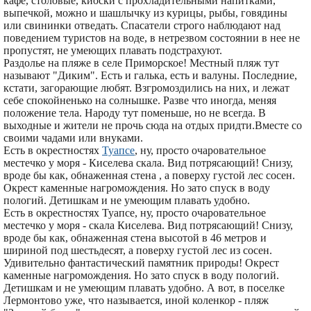
кафе, столовые, киоски с прохладительными напитками,
выпечкой, можно и шашлычку из курицы, рыбы, говядины
или свининки отведать. Спасатели строго наблюдают над
поведением туристов на воде, в нетрезвом состоянии в нее не
пропустят, не умеющих плавать подстрахуют.
Раздолье на пляже в селе Приморское! Местный пляж тут
называют "Диким". Есть и галька, есть и валуны. Последние,
кстати, загорающие любят. Взгромоздились на них, и лежат
себе спокойненько на солнышке. Разве что иногда, меняя
положение тела. Народу тут поменьше, но не всегда. В
выходные и жители не прочь сюда на отдых придти.Вместе со
своими чадами или внуками.
Есть в окрестностях
Туапсе
, ну, просто очаровательное
местечко у моря - Киселева скала. Вид потрясающий! Снизу,
вроде бы как, обнаженная стена , а поверху густой лес сосен.
Окрест каменные нагромождения. Но зато спуск в воду
пологий. Детишкам и не умеющим плавать удобно.
Есть в окрестностях Туапсе, ну, просто очаровательное
местечко у моря - скала Киселева. Вид потрясающий! Снизу,
вроде бы как, обнаженная стена высотой в 46 метров и
шириной под шестьдесят, а поверху густой лес из сосен.
Удивительно фантастический памятник природы! Окрест
каменные нагромождения. Но зато спуск в воду пологий.
Детишкам и не умеющим плавать удобно. А вот, в поселке
Лермонтово уже, что называется, иной коленкор - пляж