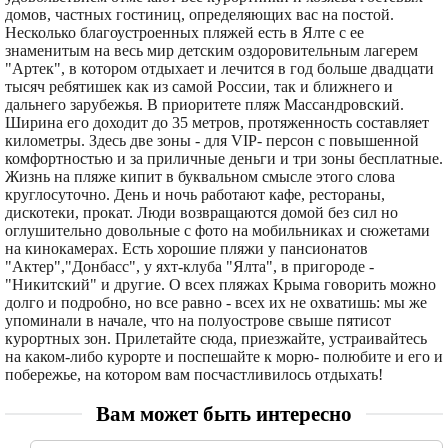
домов, частных гостиниц, определяющих вас на постой.
Несколько благоустроенных пляжей есть в Ялте с ее
знаменитым на весь мир детским оздоровительным лагерем
"Артек", в котором отдыхает и лечится в год больше двадцати
тысяч ребятишек как из самой России, так и ближнего и
дальнего зарубежья. В приоритете пляж Массандровский.
Ширина его доходит до 35 метров, протяженность составляет
километры. Здесь две зоны - для VIP- персон с повышенной
комфортностью и за приличные деньги и три зоны бесплатные.
Жизнь на пляже кипит в буквальном смысле этого слова
круглосуточно. День и ночь работают кафе, рестораны,
дискотеки, прокат. Люди возвращаются домой без сил но
оглушительно довольные с фото на мобильниках и сюжетами
на кинокамерах. Есть хорошие пляжи у пансионатов
"Актер","Донбасс", у яхт-клуба "Ялта", в пригороде -
"Никитский" и другие. О всех пляжах Крыма говорить можно
долго и подробно, но все равно - всех их не охватишь: мы же
упоминали в начале, что на полуострове свыше пятисот
курортных зон. Прилетайте сюда, приезжайте, устраивайтесь
на каком-либо курорте и поспешайте к морю- полюбите и его и
побережье, на котором вам посчастливилось отдыхать!
Вам может быть интересно