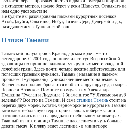
"Золотой берег" протяженностью в два километра и шириной
в пятьдесят метров, начало берет у реки Шапсухо. Отдыхать на
нем одно удовольствие!
Не будите вы разочарованы пляжами курортных поселков
Агой,Джубга, Ольгинка, Небуг, Гизель-Дере, Дедеркой и др.,
находящимися в Туапсинской зоне.
Пляжи Тамани
Таманский полуостров в Краснодарском крае - место
легендарное. С 2001 года он получил статус Всероссийской
здравницы по причине наличия тут крупных месторождений
лечебной грязи. Здесь почти четыре десятка действующих или
погасших грязевых вулканов. Тамань ( название в далеком
прошлом Тмутаракань) - уникальнейшее место на земле: в
Керченском проливе бросаются в объятья друг другу два моря -
Черное и Азовское. Помните поэму-сказку Александра
Пушкина "Руслан и Людмила"? Знаменитое "У Лукоморья дуб
зеленый"? Все это на Тамани. И сама
станица Тамань
стоит на
берегах двух морей. Кстати, черноморские курорты на Тамани
занимают небольшую территорию - вдоль побережья они
расположились всего на двадцати с небольшим километрах.
Главный из них станица Тамань с населением в чуть больше
девяти тысяч. К пляжу ведет лестница - в миниатюре