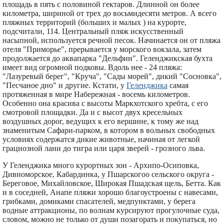
площадь в пять с половиной гектаров. Длинной он более
километра, шириной от трех до восьмидесяти метров. А всего
пляжных территорий (больших и малых ) на курорте,
подсчитали, 114. Центральный пляж искусственный
насыпной, используется речной песок. Начинается он от пляжа
отеля "Приморье", прерывается у морского вокзала, затем
продолжается до аквапарка "Дельфин". Геленджикская бухта
имеет вид огромной подковы. Вдоль нее - 24 пляжа:
"Лазуревый берег", "Круча", "Сады морей", дикий "Сосновка",
"Песчаное дно" и другие. Кстати, у
Геленджика
самая
протяженная в мире Набережная - восемь километров.
Особенно она красива с высоты Маркхотского хребта, с его
смотровой площадки. Да и с высот двух кресельных
воздушных дорог, ведущих к его вершине, к тому же над
знаменитым Сафари-парком, в котором в вольных свободных
условиях содержатся дикие животные, начиная от легкой
грациозной лани до тигра или царя зверей - грозного льва.
У Геленджика много курортных зон - Архипо-Осиповка,
Дивноморское, Кабардинка, у Пшарскогоо сельского округа -
Береговое, Михайловское, Широкая Пшадская щель, Бетта. Как
и в соседней, Анапе пляжи хорошо благоустроены с навесами,
грибками, домиками спасателей, медпунктами, у берега
водные аттракционы, по волнам курсируют прогулочные суда,
словом, можно не только от души позагорать и покупаться, но