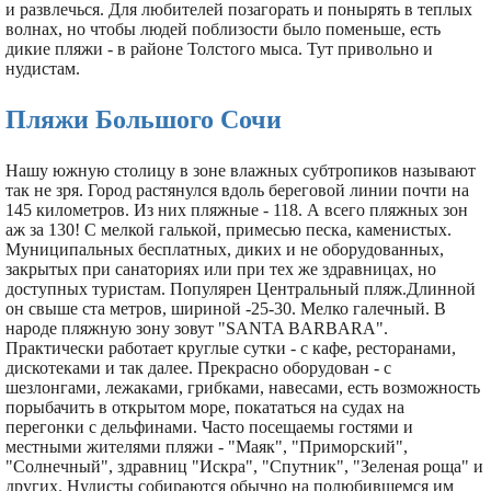
и развлечься. Для любителей позагорать и понырять в теплых
волнах, но чтобы людей поблизости было поменьше, есть
дикие пляжи - в районе Толстого мыса. Тут привольно и
нудистам.
Пляжи Большого Сочи
Нашу южную столицу в зоне влажных субтропиков называют
так не зря. Город растянулся вдоль береговой линии почти на
145 километров. Из них пляжные - 118. А всего пляжных зон
аж за 130! С мелкой галькой, примесью песка, каменистых.
Муниципальных бесплатных, диких и не оборудованных,
закрытых при санаториях или при тех же здравницах, но
доступных туристам. Популярен Центральный пляж.Длинной
он свыше ста метров, шириной -25-30. Мелко галечный. В
народе пляжную зону зовут "SANTA BARBARA".
Практически работает круглые сутки - с кафе, ресторанами,
дискотеками и так далее. Прекрасно оборудован - с
шезлонгами, лежаками, грибками, навесами, есть возможность
порыбачить в открытом море, покататься на судах на
перегонки с дельфинами. Часто посещаемы гостями и
местными жителями пляжи - "Маяк", "Приморский",
"Солнечный", здравниц "Искра", "Спутник", "Зеленая роща" и
других. Нудисты собираются обычно на полюбившемся им