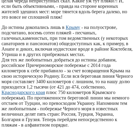
целая череда неприступных скал. Какие уж тут пляжи?! И,
если быть объективными, - правда на стороне коренных
жителей здешних мест: море тянется вдоль берега далеко, но
это вовсе не сплошной пляж!
До истины докопались лишь в
Крыму
- на полуострове,
подсчитано, восемь сотен пляжей - песчаных,
галечных,каменистых, при том ведомственных (у некоторых
санаториев и пансионатов) общедоступных как, к примеру, в
Анапе и диких, включая нудистские вроде в районе Коктебеля,
Утриша и в других прибрежных местах.
Для тех же любопытных добраться до истины добавим,
российское Причерноморское побережье с 2014 года
километров к себе прибавило - за счет возвращения Крыма на
свою историческую Родину. Если вся береговая линия Черного
моря составляет 3400 километров с лишним, то на нашу долю
приходится 1,2 тысячи (от 421 до 474, собственно,
Краснодарского края
плюс 750 километров Крымского
побережья). По протяженности береговой линии мы немного
отстаем от Турции, но превосходим Украину. Напомним тем
же любопытным - побережье Черного моря в известных
величинах делят пять стран: Россия, Турция, Украина,
Болгария и Грузия. Теперь перейдем непосредственно к
пляжам - в алфавитном порядке.