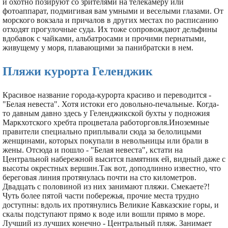
и охотно позируют со зрителями на телекамеру или
фотоаппарат, подмигивая вам умными и веселыми глазами. От
морского вокзала и причалов в других местах по расписанию
отходят прогулочные суда. Их тоже сопровождают дельфины
вдобавок с чайками, альбатросами и прочими пернатыми,
живущему у моря, плавающими за панибратски в нем.
Пляжи курорта Геленджик
Красивое название города-курорта красиво и переводится -
"Белая невеста". Хотя истоки его довольно-печальные. Когда-
то давным давно здесь у Геленджикской бухты у подножия
Маркхотского хребта процветала работорговля.Иноземные
правители специально приплывали сюда за белолицыми
женщинами, которых покупали в невольницы или брали в
жены. Отсюда и пошло - "Белая невеста", кстати на
Центральной набережной высится памятник ей, видный даже с
высоты окрестных вершин.Так вот, доподлинно известно, что
береговая линия протянулась почти на сто километров.
Двадцать с половиной из них занимают пляжи. Смекаете?!
Чуть более пятой части побережья, прочие места трудно
доступны: вдоль их протянулись Великие Кавказские горы, и
скалы подступают прямо к воде или вошли прямо в море.
Лучший из лучших конечно - Центральный пляж. Занимает