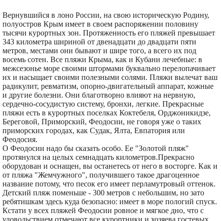
Вернувшийся в лоно России, на свою историческую Родину,
полуостров Крым имеет в своем распоряжении половину
тысячи курортных зон. Протяженность его пляжей превышает
343 километра шириной от двенадцати до двадцати пяти
метров, местами они бывают и шире того, а всего их под
восемь сотен. Все пляжи Крыма, как и Кубани лечебные: в
межсезонье море своими штормами буквально перелопачивает
их и насыщает своими полезными солями. Пляжи вылечат ваш
радикулит, ревматизм, опорно-двигательный аппарат, кожные
и другие болезни. Они благотворно влияют на нервную,
сердечно-сосудистую систему, бронхи, легкие. Прекрасные
пляжи есть в курортных поселках Коктебеля, Орджоникидзе,
Береговой, Приморский, Феодосии, не говоря уже о таких
приморских городах, как Судак, Ялта, Евпатория или
Феодосия.
О Феодосии надо бы сказать особо. Ее "Золотой пляж"
протянулся на целых семнадцать километров.Прекрасно
оборудован и оснащен, вы останетесь от него в восторге. Как и
от пляжа "Жемчужного", получившего такое драгоценное
название потому, что песок его имеет перламутровый оттенок.
Детский пляж поменьше - 300 метров с небольшим, но зато
ребятишкам здесь куда безопасно: имеет в море пологий спуск.
Кстати у всех пляжей Феодосии ровное и мягкое дно, что с
удовольствием отмечают все курортники и хозяева гостевых