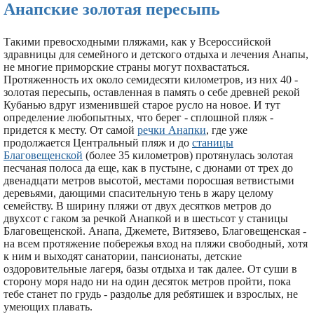
Анапские золотая пересыпь
Такими превосходными пляжами, как у Всероссийской
здравницы для семейного и детского отдыха и лечения Анапы,
не многие приморские страны могут похвастаться.
Протяженность их около семидесяти километров, из них 40 -
золотая пересыпь, оставленная в память о себе древней рекой
Кубанью вдруг изменившей старое русло на новое. И тут
определение любопытных, что берег - сплошной пляж -
придется к месту. От самой
речки Анапки
, где уже
продолжается Центральный пляж и до
станицы
Благовещенской
(более 35 километров) протянулась золотая
песчаная полоса да еще, как в пустыне, с дюнами от трех до
двенадцати метров высотой, местами поросшая ветвистыми
деревьями, дающими спасительную тень в жару целому
семейству. В ширину пляжи от двух десятков метров до
двухсот с гаком за речкой Анапкой и в шестьсот у станицы
Благовещенской. Анапа, Джемете, Витязево, Благовещенская -
на всем протяжение побережья вход на пляжи свободный, хотя
к ним и выходят санатории, пансионаты, детские
оздоровительные лагеря, базы отдыха и так далее. От суши в
сторону моря надо ни на один десяток метров пройти, пока
тебе станет по грудь - раздолье для ребятишек и взрослых, не
умеющих плавать.