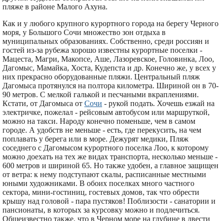
пляже в районе Малого Ахуна.
Как и у любого крупного курортного города на берегу Черного
моря, у Большого Сочи множество зон отдыха в
муниципальных образованиях. Собственно, среди россиян и
гостей из-за рубежа хорошо известны курортные поселки -
Мацеста, Магри, Макопсе, Аше, Лазоревское, Головинка, Лоо,
Дагомыс, Мамайка, Хоста, Кудепста и др. Конечно же, у всех у
них прекрасно оборудованные пляжи. Центральный пляж
Дагомыса протянулся на полтора километра. Шириной он в 70-
90 метров. С мелкой галькой и песчаными вкраплениями.
Кстати, от Дагомыса от
Сочи
- рукой подать. Хочешь езжай на
электричке, пожелал - рейсовым автобусом или маршруткой,
можно на такси. Народу конечно поменьше, чем в самом
городе. А удобств не меньше - есть, где перекусить, на чем
поплавать у берега или в море. Дежурят медики, Пляж
соседнего с Дагомысом курортного поселка Лоо, к которому
можно доехать на тех же видах транспорта, несколько меньше -
600 метров и шириной 65. Но также удобен, а главное защищен
от ветра: к нему подступают скалы, расписанные местными
юными художниками. В обоих поселках много частного
сектора, мини-гостиниц, гостевых домов, так что обрести
крышу над головой - пара пустяков! Поблизости - санатории и
пансионаты, в которых за курсовку можно и подлечиться.
Общеизвестно также, что в Черном море на глубине в двести