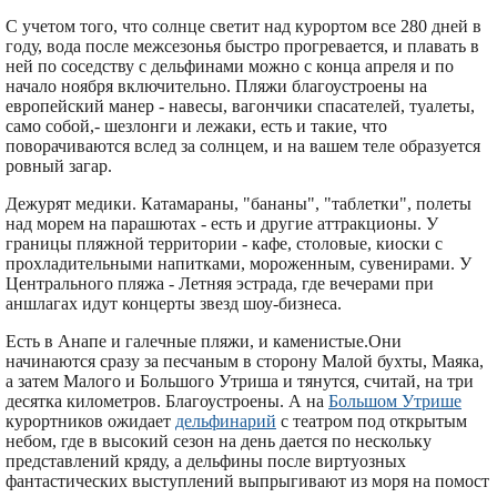
С учетом того, что солнце светит над курортом все 280 дней в
году, вода после межсезонья быстро прогревается, и плавать в
ней по соседству с дельфинами можно с конца апреля и по
начало ноября включительно. Пляжи благоустроены на
европейский манер - навесы, вагончики спасателей, туалеты,
само собой,- шезлонги и лежаки, есть и такие, что
поворачиваются вслед за солнцем, и на вашем теле образуется
ровный загар.
Дежурят медики. Катамараны, "бананы", "таблетки", полеты
над морем на парашютах - есть и другие аттракционы. У
границы пляжной территории - кафе, столовые, киоски с
прохладительными напитками, мороженным, сувенирами. У
Центрального пляжа - Летняя эстрада, где вечерами при
аншлагах идут концерты звезд шоу-бизнеса.
Есть в Анапе и галечные пляжи, и каменистые.Они
начинаются сразу за песчаным в сторону Малой бухты, Маяка,
а затем Малого и Большого Утриша и тянутся, считай, на три
десятка километров. Благоустроены. А на
Большом Утрише
курортников ожидает
дельфинарий
с театром под открытым
небом, где в высокий сезон на день дается по нескольку
представлений кряду, а дельфины после виртуозных
фантастических выступлений выпрыгивают из моря на помост