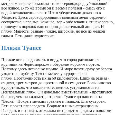
метров жизнь не возможна - ниже сероводород, убивающий
все живое. В то же время он и весьма полезен - смесь его с
водой великолепно лечит. И это убедительно доказано в
Мацесте. Здесь сероводородными ванными лечат сердечно-
сосудистые, нервные, кожные, лор - заболевания, гинекологию,
приведут в порядок ваш опорно-двигательный аппарат. И
пляжи Мацесты разные - узкие, широкие, но все из мелкой
гальки. Есть даже нудистские.
Пляжи Туапсе
Прежде всего надо иметь в виду, что город располагает
крупным на Черноморском побережье морским портом.
Поэтому здесь несколько шумно. И море почти сразу от берега
уходит на глубину. Тем не менее, у курорта свои
пляжи.Протяженность их за 60 километров. Ширина разная -
от двух, трех метров до просторной в семьдесят. Большинство
курортников, что вполне естественно, устремляются на
Центральный пляж. Он довольно вместительный - протянулся
больше, чем на километр, от речки Туапсе до пансионата
"Весна". Покрыт мелким гравием и галькой. Благоустроен.
Есть прокат плавсредств. Водные и иные аттракционы.
Голодать и изнывать от жажды не придется - рядом с пляжами