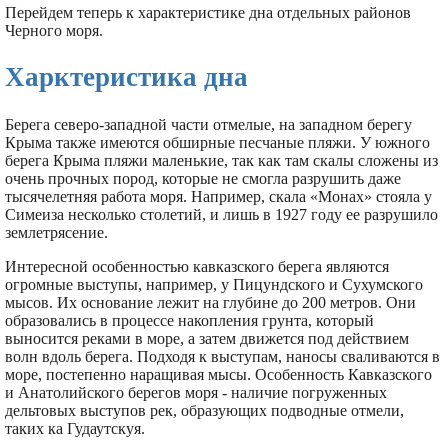
Перейдем теперь к характеристике дна отдельных районов
Черного моря.
Харктеристика дна
Берега северо-западной части отмелые, на западном берегу
Крыма также имеются обширные песчаные пляжи. У южного
берега Крыма пляжи маленькие, так как там скалы сложены из
очень прочных пород, которые не смогла разрушить даже
тысячелетняя работа моря. Например, скала «Монах» стояла у
Симеиза несколько столетий, и лишь в 1927 году ее разрушило
землетрясение.
Интересной особенностью кавказского берега являются
огромные выступы, например, у Пицундского и Сухумского
мысов. Их основание лежит на глубине до 200 метров. Они
образовались в процессе накопления грунта, который
выносится реками в море, а затем движется под действием
волн вдоль берега. Подходя к выступам, наносы сваливаются в
море, постепенно наращивая мысы. Особенность Кавказского
и Анатолийского берегов моря - наличие погруженных
дельтовых выступов рек, образующих подводные отмели,
таких ка Гудаутскуя.