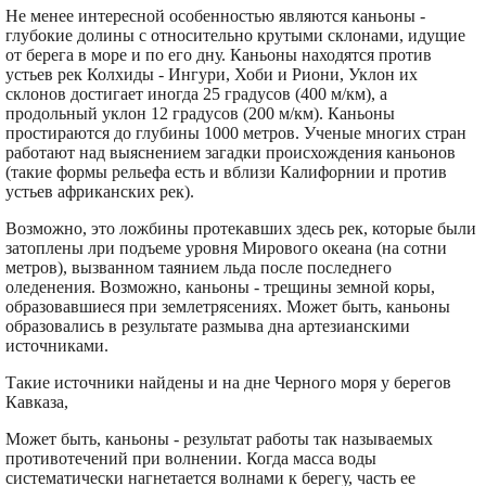
Не менее интересной особенностью являются каньоны -
глубокие долины с относительно крутыми склонами, идущие
от берега в море и по его дну. Каньоны находятся против
устьев рек Колхиды - Ингури, Хоби и Риони, Уклон их
склонов достигает иногда 25 градусов (400 м/км), а
продольный уклон 12 градусов (200 м/км). Каньоны
простираются до глубины 1000 метров. Ученые многих стран
работают над выяснением загадки происхождения каньонов
(такие формы рельефа есть и вблизи Калифорнии и против
устьев африканских рек).
Возможно, это ложбины протекавших здесь рек, которые были
затоплены лри подъеме уровня Мирового океана (на сотни
метров), вызванном таянием льда после последнего
оледенения. Возможно, каньоны - трещины земной коры,
образовавшиеся при землетрясениях. Может быть, каньоны
образовались в результате размыва дна артезианскими
источниками.
Такие источники найдены и на дне Черного моря у берегов
Кавказа,
Может быть, каньоны - результат работы так называемых
противотечений при волнении. Когда масса воды
систематически нагнетается волнами к берегу, часть ее