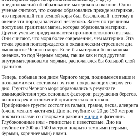
предположений об образовании материков и океанов. Одни
ученые считают, что океаны образовались прежде материков,
что первичный тип земной коры был базальтовый, поэтому в
океане эти породы залегают неглубоко. Затем по трещинам
поступала гранитная магма, которая образовала материки.
Другие ученые придерживаются противоположного взгляда.
Они считают, что моря более современны, чем материки. Эта
точка зрения подтверждается и океаническим строением дна
«молодого» Черного моря. Если бы материки были моложе
океанов, то под Черным морем, так же как и под другими
внутриматериковыми морями, располагался бы большой слой
гранитов.
Теперь, побывав под дном Черного моря, поднимемся выше и
познакомимся с составом грунтов, покрывающих сверху его
дно. Грунты Черного моря образовались в результате
взаимодействия трех основных факторов: разрушения берегов,
выносов рек и отложений органических остатков.
Прибрежные грунты состоят из гальки, гравия, песка, алеврита
(очень мелких частичек). Дно на глубине от 20 до 150 метров
покрыто илами со створками раковин
мидий
и фазеолин.
Глубоководные илы - глинистые и известковые. Дно на
глубине от 200 до 1500 метров покрыто темными (серыми,
бурыми, коричневыми) илами.