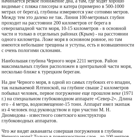
начинается резкое понижение дна, а там, где ходят хорошо
видимые с пляжа глиссеры и катера (примерно в 500-1000
метрах от берега), глубины измеряются уже сотнями метров.
Между тем это далеко не так. Линия 100-метровых глубин
проходит на расстоянии 200 километров от берега в
северозападной части моря, 10-15 километров - в основной
части и только в отдельных районах (Крым) - на расстоянии
одного километра. Ложе моря в основном ровное, но там
имеются небольшие трещины и уступы, есть и возвышенности
с очень пологими склонами.
Наибольшая глубина Черного моря 2211 метров. Район
максимальных глубин расположен в центральной части моря,
несколько ближе к турецким берегам.
На дне Черного моря, в одной из самых глубоких его впадин,
так называемой Ялтинской, на глубине свыше 2 километров
побывал человек, первое погружение еще прошлом веке (1971
г.) на специальном глубоководном аппарате «Север-2». Длина
его - 4 метра, водоизмещение-15 тонн. Аппарат имел экипаж
из 4 человек под руководством и при участии М. Н.
Диомидова - известного советского конструктора
глубоководных аппаратов.
Что же видят акванавты совершая погружения в глубины
Черного моря? Только в поверхностном слое - до 100 метров