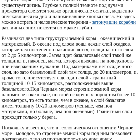
существует жизнь. Глубже в полной темноте под лучами
прожектора светятся только органические остатки, медленно
опускавшиеся на дно и напоминавшие хлопья снега. Но здесь
можно встреть и человеческие творения -
затонувшие корабли
различных эпох покоятся во мраке глубин.
Различают два типа структуры земной коры - океанический и
материковый. В океане под слоем воды лежит слой осадков,
которые там постепенно накапливаются, толщина этого слоя
от 2 до 5 километров. Затем идет базальтовый слой такой же
толщины и, наконец, магма, которая выходит на поверхность
при извержениях вулканов. Под материками нет осадочного
слоя, но зато базальтовый слой там толще, до 20 километров, и,
кроме того, присутствует еще один слой - гранитный,
толщиной 10-15 километров, расположенный выше
базальтового.Под Черным морем строение земной коры
напоминает океанское, но слой осадочных пород там более 10
километров, то есть толще, чем в океане, а слой базальтов
имеет толщину 10-20 километров (меньше, чем под
материками, но больше, чем под океанами). Гранитный слой
проходит только у берега.
Поскольку известно, что в геологическом отношении Черное
море - молодое, то строение земной коры под ним позволяет
подтвердить одно из противоположных друг другу