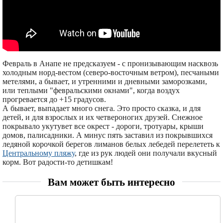
Февраль в Анапе не предсказуем - с пронизывающим насквозь
холодным норд-вестом (северо-восточным ветром), песчаными
метелями, а бывает, и утренними и дневными заморозками,
или теплыми "февральскими окнами", когда воздух
прогревается до +15 градусов.
А бывает, выпадает много снега. Это просто сказка, и для
детей, и для взрослых и их четвероногих друзей. Снежное
покрывало укутувет все окрест - дороги, тротуары, крыши
домов, палисадники. А минус пять заставил из покрывшихся
ледяной корочкой берегов лиманов белых лебедей перелететь к
Центральному пляжу
, где из рук людей они получали вкусный
корм. Вот радости-то детишкам!
Вам может быть интересно