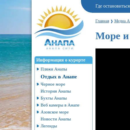
Где остановитьс
Главная
Медиа А
❱
Море и
Информация о курорте
Пляжи Анапы
Отдых в Анапе
Черное море
История Анапы
Бухты Анапы
Веб камеры в Анапе
Азовское море
Новости Анапы
Легенды