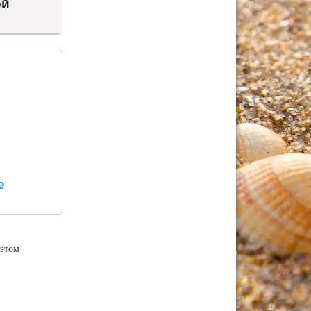
ой
е
этом