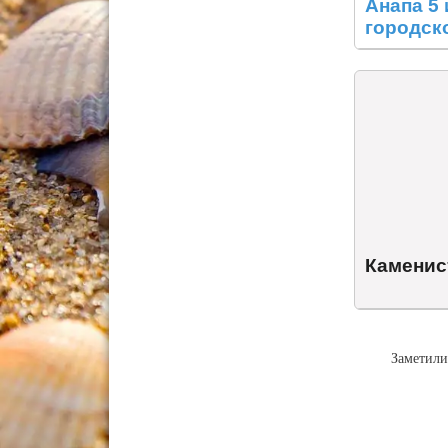
Анапа 5
городск
дне мор
Каменис
Заметили