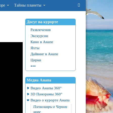
оре
Тайны планеты
Досуг на курорте
Развлечения
Экскурсии
Кино в Анапе
Яхты
Дайвинг в Анапе
Цирки
...
Медиа Анапа
Видео Анапы 360°
3D Панорамы 360°
Видео о курорте Анапа
Плезиозавры в Черном
море