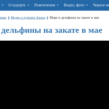
я
О курорте
Развлечения
Видео, фото
Черное м
напа
Видео о курорте Анапа
Море и дельфины на закате в мае
❱
❱
 дельфины на закате в мае