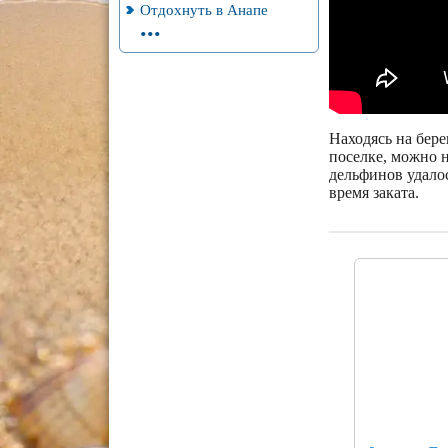
Отдохнуть в Анапе
...
Находясь на бере
поселке, можно н
дельфинов удалос
время заката.