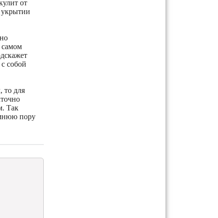
кулит от
в укрытии
бно
в самом
одскажет
 с собой
, то для
аточно
м. Так
имнюю пору