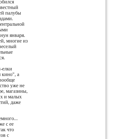
юбился
звестный
ей палубы
здами.
Центральной
ными
нун января.
й, многие из
веселый
ельные
ся.
ы-елки
кино", а
 вообще
ство уже не
е, магазины,
их и малых
ятий, даже
емного...
е с ее
так что
ов с