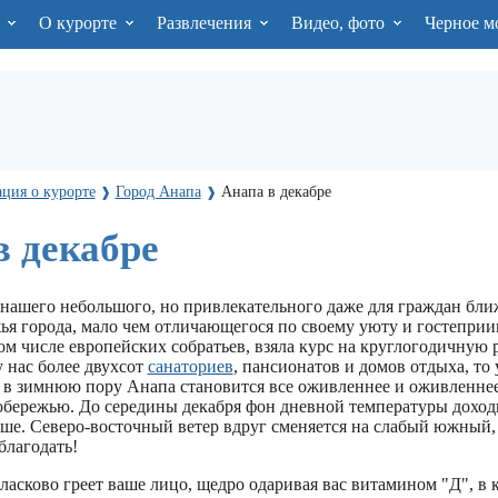
я
О курорте
Развлечения
Видео, фото
Черное м
ция о курорте
Город Анапа
Анапа в декабре
❱
❱
в декабре
 нашего небольшого, но привлекательного даже для граждан бли
ья города, мало чем отличающегося по своему уюту и гостеприи
ом числе европейских собратьев, взяла курс на круглогодичную 
у нас более двухсот
санаториев
, пансионатов и домов отдыха, то 
о в зимнюю пору Анапа становится все оживленнее и оживленне
побережью. До середины декабря фон дневной температуры доход
ыше. Северо-восточный ветер вдруг сменяется на слабый южный,
благодать!
асково греет ваше лицо, щедро одаривая вас витамином "Д", в 