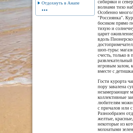
сибиряки и севе
Отдохнуть в Анапе
...
волнами тихо наб
Особенно многол
"Россиянка". Кур
босиком прямо по
тихую и солнечн
царит оживление.
вдоль Пионерско
достопримечатель
шоп-туры: магаз
счесть, только в
развлекательный 
игровым залом, к
вместе с детишк
Гости курорта ча
пору завалена су
незамерзающее мо
коллективные за
любителям можно
с причалов или с
Разнообразен отд
желтые, красные,
некоторые из кот
мохнатыми зелен