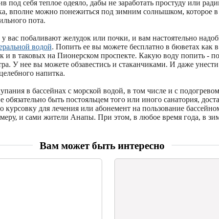
в под себя теплое одеяло, дабы не заработать простуду или ради
ка, вполне можно понежиться под зимним солнышком, которое 
бильного пота.
о у вас побаливают желудок или почки, и вам настоятельно надо
еральной водой
. Попить ее вы можете бесплатно в бюветах как 
ак и в таковых на Пионерском проспекте. Какую воду попить - п
ра. У нее вы можете обзавестись и стаканчиками. И даже унести
целебного напитка.
купания в бассейнах с морской водой, в том числе и с подогревом
е обязательно быть постояльцем того или иного санатория, дост
о курсовку для лечения или абонемент на пользование бассейно
меру, и сами жители Анапы. При этом, в любое время года, в з
Вам может быть интересно