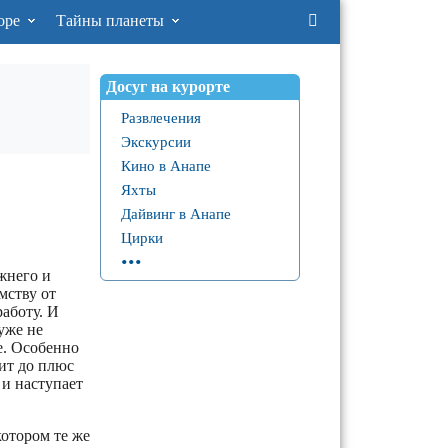
оре
Тайны планеты
Досуг на курорте
Развлечения
Экскурсии
Кино в Анапе
Яхты
Дайвинг в Анапе
Цирки
...
жнего и
мству от
работу. И
уже не
е. Особенно
ит до плюс
 и наступает
котором те же