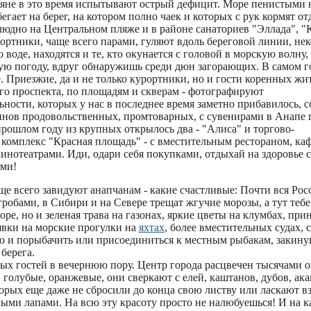
ряне в это время испытывают острый дефицит. Море пенистыми
егает на берег, на котором полно чаек и которых с рук кормят 
юдно на Центральном пляже и в районе санаториев "Эллада", "
ортники, чаще всего парами, гуляют вдоль береговой линии, не
 воде, находятся и те, кто окунается с головой в морскую волну, 
ую погоду, вдруг обнаружишь среди дюн загорающих. В самом г
 Приезжие, да и не только курортники, но и гости коренных жи
го проспекта, по площадям и скверам - фотографируют
ности, которых у нас в последнее время заметно прибавилось, 
инов продовольственных, промтоварных, с сувенирами в Анапе 
 прошлом году из крупных открылось два - "Алиса" и торгово-
комплекс "Красная площадь" - с вместительным рестораном, каф
инотеатрами. Иди, одари себя покупками, отдыхай на здоровье 
ами!
ще всего завидуют анапчанам - какие счастливые: Почти вся Росс
гробами, в Сибири и на Севере трещат жгучие морозы, а тут тебе
ре, но и зеленая трава на газонах, яркие цветы на клумбах, пр
явки на морские прогулки на
яхтах
, более вместительных судах, 
 и порыбачить или присоединиться к местным рыбакам, закин
 берега.
ых гостей в вечернюю пору. Центр города расцвечен тысячами о
 голубые, оранжевые, они сверкают с елей, каштанов, дубов, ака
орых еще даже не сбросили до конца свою листву или ласкают в
ыми лапами. На всю эту красоту просто не налюбуешься! И на 