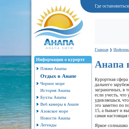
Где остановитьс
Главная
Информа
❱
Информация о курорте
Анапа 
Пляжи Анапы
Отдых в Анапе
Курортная сфера
Черное море
дальнего зарубеж
заграничных, в т
История Анапы
если учесть, что 
Бухты Анапы
удивляешься, чт
Веб камеры в Анапе
это заметно по 
15, а бывает и в
Азовское море
самая настоящая 
Новости Анапы
Легенды
Яркое солнышко л