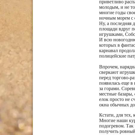
приветливо расп
молодым, и не то
многие годы сво
ночным морем с 
Ну, а последняя 
площади вдруг п
игрушками, Собст
И всю новогодню
которых в фанта
карнавал продол
полицейские пат
Впрочем, нарядн
сверкают игрушк
перед торгово-р
появилась еще в
за горами. Соре
местные базары,
елок просто не с
окна обычных до
Кстати, для тех, 
Многие наши кур
подогревом. Так 
получить ровный 