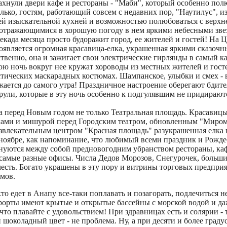
ахнули двери кафе и рестораны - "Маби", который особенно пол
лько, гостям, работающий совсем с недавних пор, "Наутилус", и
ей изыскательной кухней и возможностью полюбоваться с верхн
отражающимися в хорошую погоду в нем яркими небесными зве
декада месяца просто будоражит город, ее жителей и гостей! На 
оявляется огромная красавица-елка, украшенная яркими сказоч
венно, она и зажигает свои электрические гирлянды в самый ка
ю ночь вокруг нее кружат хороводы из местных жителей и госте
стических маскарадных костюмах. Шампанское, улыбки и смех - 
жается до самого утра! Праздничное настроение оберегают бдит
рули, которые в эту ночь особенно к подгулявшим не придирают
а перед Новым годом не только Театральная площадь. Красавиц
ами и мишурой перед Городским театром, обновленным "Миром 
азвлекательным центром "Красная площадь" разукрашенная елка
 ноябре, как напоминание, что любимый всеми праздник и Рожде
внуются между собой предновогодним убранством рестораны, каф
 самые разные офисы. Числа Дедов Морозов, Снегурочек, больш
честь. Богато украшены в эту пору и витрины торговых предпри
мов.
кто едет в Анапу все-таки поплавать и позагорать, подлечиться н
орты имеют крытые и открытые бассейны с морской водой и даж
что плавайте с удовольствием! При здравницах есть и солярии - 
шоколадный цвет - не проблема. Ну, а при десяти и более градус