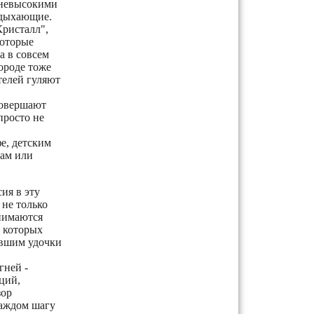
 невысокими
отдыхающие.
Кристалл",
которые
а в совсем
ороде тоже
телей гуляют
совершают
просто не
е, детским
сам или
ия в эту
 не только
инимаются
с которых
увшим удочки
гней -
ций,
зор
каждом шагу