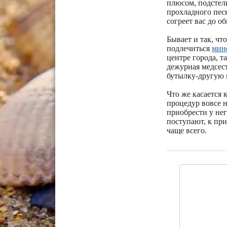
плюсом, подстели
прохладного пес
согреет вас до о
Бывает и так, чт
подлечиться
мин
центре города, т
дежурная медсест
бутылку-другую 
Что же касается 
процедур вовсе н
приобрести у нег
поступают, к при
чаще всего.