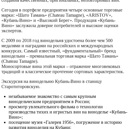
создания качественных, оригинальных, неповторимых вин.
Сегодня в портфеле предприятия четыре основные торговые
марки: «Шато Тамань» (Chateau Tamagne), «ARISTOV»,
«Кубань-Вино» и «Высокий Берег». Продукция «Кубань-
Вино» заслужила доверие потребителей и высокие оценки
экспертов.
С 2009 по 2018 год винодельня удостоена более чем 500
медалями и наградами на российских и международных
конкурсах. Самый известный, «фундаментальный» бренд
винодельни – премиальная торговая марка «Шато Тамань»
(Chateau Tamagne).
Моносортовые вина этой марки – отражение многовековых
традиций и классическое прочтение сортовых характеристик.
Экскурсия на винодельню Кубань-Вино в станицу
Старотиторовскую.
незабываемое знакомство с самым крупным
винодельческим предприятием в России;
просмотр увлекательного фильма о технологии
производства тихих и игристых вин на виноделье «Кубань-
Вино»;
посещение музея «Галерея 1956», погружение в историю
развития виноделия на Кубани;