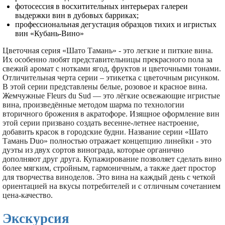
фотосессия в восхитительных интерьерах галереи
выдержки вин в дубовых барриках;
профессиональная дегустация образцов тихих и игристых
вин «Кубань-Вино»
Цветочная серия «Шато Тамань» - это легкие и питкие вина.
Их особенно любят представительницы прекрасного пола за
свежий аромат с нотками ягод, фруктов и цветочными тонами.
Отличительная черта серии – этикетка с цветочным рисунком.
В этой серии представлены белые, розовое и красное вина.
Жемчужные Fleurs du Sud — это лёгкие освежающие игристые
вина, произведённые методом шарма по технологии
вторичного брожения в акратофоре. Изящное оформление вин
этой серии призвано создать весенне-летнее настроение,
добавить красок в городские будни. Название серии «Шато
Тамань Duo» полностью отражает концепцию линейки - это
дуэты из двух сортов винограда, которые органично
дополняют друг друга. Купажирование позволяет сделать вино
более мягким, стройным, гармоничным, а также дает простор
для творчества виноделов. Это вина на каждый день с четкой
ориентацией на вкусы потребителей и с отличным сочетанием
цена-качество.
Экскурсия