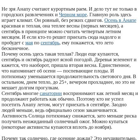
Не зря Анапу считают курортным раем. И дело тут не только в
городских развлечениях и
Черном море
. Главную роль здесь
играет климат. Он ровный, без резких сдвигов.
Осень в Анапе
красивая и теплая, она теплее весны (первых месяцев), а
сентябрь в принципе можно считать четвертым летним
месяцем. И если кто-то решит приехать сюда надолго и
пробудет с
мая
по
сентябрь
, ему покажется, что лето
бесконечное.
Почему осень здесь такая теплая? Люди еще купаются,
сентябрь и октябрь радуют ясной погодой. Деревья зеленеют и
кажется, что наоборот, пришла вторая весна. Единственное,
что напоминает об осени — поспевающие плоды. И
потихоньку уменьшается продолжительность светового дня. В
остальном, днем тепло, до 25+, вечером прохладнее, но это не
мешает долгим прогулкам.
Сентябрь многие
санатории
воспринимают как летний месяц и
продолжают работать как обычно. Поэтому кто не успел
посетить Анапу летом, могут приехать в сентябре. Заодно
людей меньше, ведь официально сезон заканчивается.
Активность Солнца потихоньку снижается, зато меньше риска
получить неожиданный солнечный ожог. Можно купаться
(некоторые активисты купаются вплоть до ноября).
Почему так солнечно, где осенние дожди? Это неудивительно,