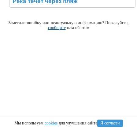
Река течет через пляж
Заметили ошибку или неактуальную информацию? Пожалуйста,
сообщите
нам об этом
Мы используем
cookies
для улучшения сайта
Я согласен
Информация
Сочи
Крым
Регионы
Карта Анапы
Куда сходить
Что посетить
Тамань