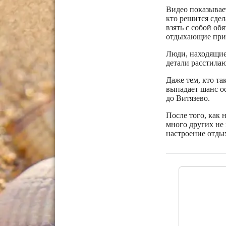
Видео показывае
кто решится сдел
взять с собой об
отдыхающие прив
Люди, находящиес
детали расстила
Даже тем, кто та
выпадает шанс о
до Витязево.
После того, как 
много других не
настроение отд