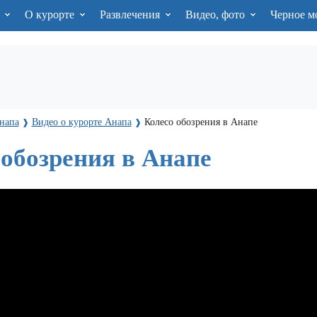
я
О курорте
Развлечения
Видео, фото
Черное м
напа
Видео о курорте Анапа
Колесо обозрения в Анапе
❱
❱
 обозрения в Анапе