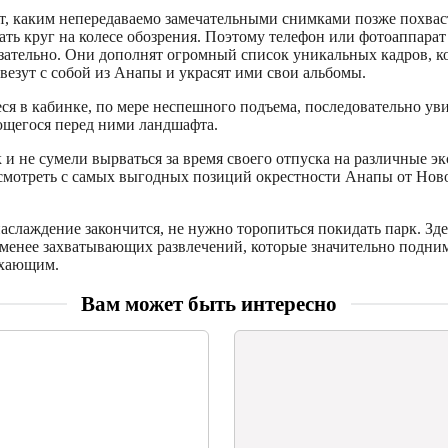
т, каким непередаваемо замечательными снимками позже похваст
ать круг на колесе обозрения. Поэтому телефон или фотоаппара
язательно. Они дополнят огромный список уникальных кадров, к
езут с собой из Анапы и украсят ими свои альбомы.
я в кабинке, по мере неспешного подъема, последовательно уви
ющегося перед ними ландшафта.
к и не сумели вырваться за время своего отпуска на различные э
смотреть с самых выгодных позиций окрестности Анапы от Нов
наслаждение закончится, не нужно торопиться покидать парк. Зде
 менее захватывающих развлечений, которые значительно подни
ыхающим.
Вам может быть интересно