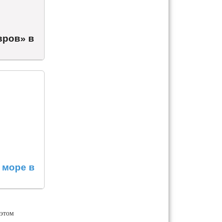
вров» в
 море в
этом