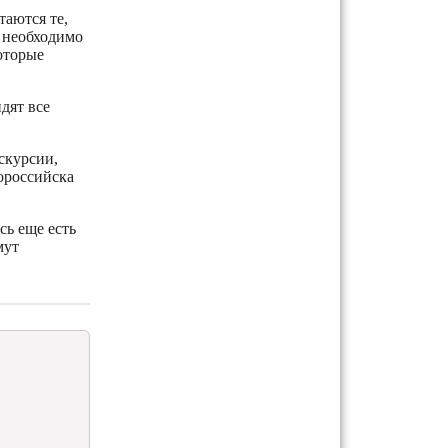
аются те,
т необходимо
оторые
дят все
кскурсии,
ороссийска
сь еще есть
мут