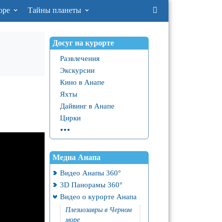
оре
Тайны планеты
Досуг на курорте
Развлечения
Экскурсии
Кино в Анапе
Яхты
Дайвинг в Анапе
Цирки
...
Медиа Анапа
Видео Анапы 360°
3D Панорамы 360°
Видео о курорте Анапа
Плезиозавры в Черном
море