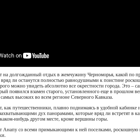
ет на долгожданный отдых в жемчужину Черноморья, какой по п
, вряд ли останутся полностью равнодушными к поистине роско
орого можно увидеть абсолютно все окрестности города. Это – 
рый появился взамен старого, установленного еще в прошлом ве
 самых высоких во всем регионе Северного Кавказа.
т, как путешественники, плавно поднимаясь в удобной кабинке 
 захватывающими дух панорамами, которые вряд ли встретят в к
 каком-нибудь другом месте, кроме вершины горы.
т Анапу со всеми примыкающими к ней поселками, роскошную г
ки.