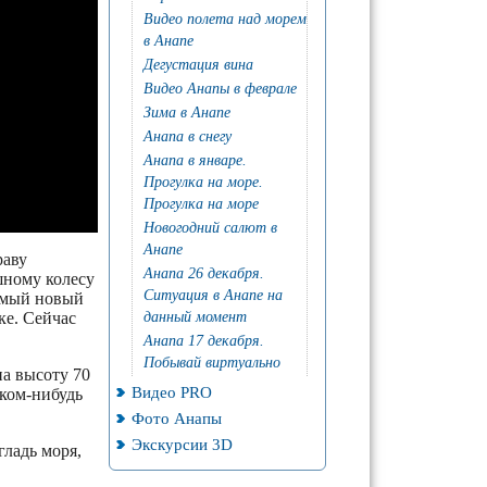
Видео полета над морем
в Анапе
Дегустация вина
Видео Анапы в феврале
Зима в Анапе
Анапа в снегу
Анапа в январе.
Прогулка на море.
Прогулка на море
Новогодний салют в
Анапе
раву
Анапа 26 декабря.
шному колесу
Ситуация в Анапе на
самый новый
ке. Сейчас
данный момент
Анапа 17 декабря.
Побывай виртуально
на высоту 70
Видео PRO
аком-нибудь
Фото Анапы
Экскурсии 3D
ладь моря,