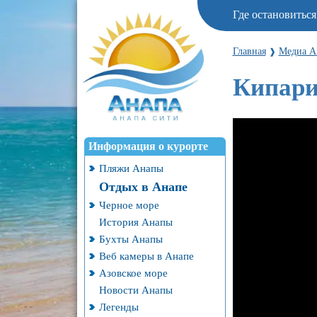
Где остановитьс
Главная
Медиа А
❱
Кипари
Информация о курорте
Пляжи Анапы
Отдых в Анапе
Черное море
История Анапы
Бухты Анапы
Веб камеры в Анапе
Азовское море
Новости Анапы
Легенды