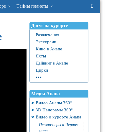
оре
Тайны планеты
Досуг на курорте
е
Развлечения
Экскурсии
Кино в Анапе
Яхты
Дайвинг в Анапе
Цирки
...
Медиа Анапа
Видео Анапы 360°
3D Панорамы 360°
Видео о курорте Анапа
Плезиозавры в Черном
море