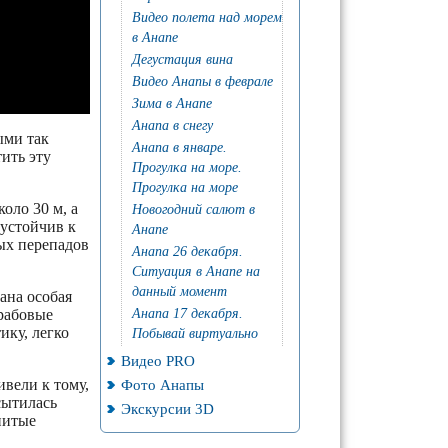
Видео полета над морем
в Анапе
Дегустация вина
Видео Анапы в феврале
Зима в Анапе
Анапа в снегу
ыми так
Анапа в январе.
ить эту
Прогулка на море.
Прогулка на море
оло 30 м, а
Новогодний салют в
 устойчив к
Анапе
ных перепадов
Анапа 26 декабря.
Ситуация в Анапе на
данный момент
ана особая
грабовые
Анапа 17 декабря.
ику, легко
Побывай виртуально
Видео PRO
вели к тому,
Фото Анапы
сытилась
Экскурсии 3D
нитые