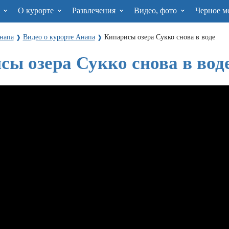
я
О курорте
Развлечения
Видео, фото
Черное м
напа
Видео о курорте Анапа
Кипарисы озера Сукко снова в воде
❱
❱
сы озера Сукко снова в вод