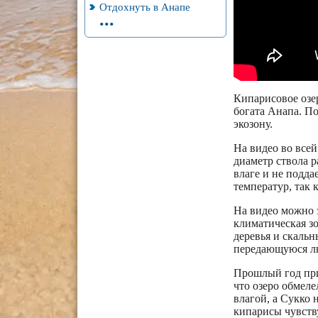
Отдохнуть в Анапе
...
Кипарисовое озе
богата Анапа. По
экозону.
На видео во всей
диаметр ствола 
влаге и не подда
температур, так 
На видео можно з
климатическая з
деревья и скаль
передающуюся л
Прошлый год прин
что озеро обмеле
влагой, а Сукко 
кипарисы чувств