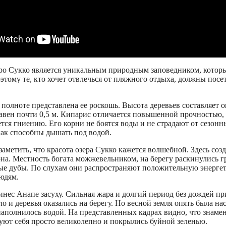
ро Сукко является уникальным природным заповедником, котор
этому те, кто хочет отвлечься от пляжного отдыха, должны посет
 полноте представлена ее роскошь. Высота деревьев составляет ок
равен почти 0,5 м. Кипарис отличается повышенной прочностью,
ется гниению. Его корни не боятся воды и не страдают от сезон
как способны дышать под водой.
аметить, что красота озера Сукко кажется волшебной. Здесь созд
она. Местность богата можжевельником, на берегу раскинулись 
ные дубы. По слухам они распространяют положительную энергет
юдям.
ес Анапе засуху. Сильная жара и долгий период без дождей при
ло и деревья оказались на берегу. Но весной земля опять была на
наполнилось водой. На представленных кадрах видно, что знаме
уют себя просто великолепно и покрылись буйной зеленью.