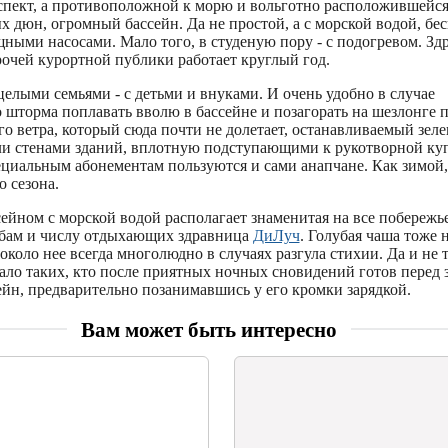
пект, а противоположной к морю и вольготно расположившейся
 дюн, огромный бассейн. Да не простой, а с морской водой, бе
ными насосами. Мало того, в студеную пору - с подогревом. Зд
рочей курортной публики работает круглый год.
елыми семьями - с детьми и внуками. И очень удобно в случае
 шторма поплавать вволю в бассейне и позагорать на шезлонге 
го ветра, который сюда почти не долетает, останавливаемый зел
и стенами зданий, вплотную подступающими к рукотворной куп
циальным абонементам пользуются и сами анапчане. Как зимой, 
о сезона.
ейном с морской водой располагает знаменитая на все побережь
бам и числу отдыхающих здравница
ДиЛуч
. Голубая чаша тоже 
около нее всегда многолюдно в случаях разгула стихии. Да и не 
ало таких, кто после приятных ночных сновидений готов перед 
ейн, предварительно позанимавшись у его кромки зарядкой.
Вам может быть интересно