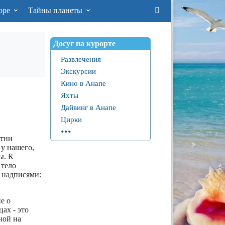
оре
Тайны планеты
Досуг на курорте
Развлечения
Экскурсии
Кино в Анапе
Яхты
Дайвинг в Анапе
Цирки
...
отни
 у нашего,
ы. К
 тело
 надписями:
е о
ах - это
ной на