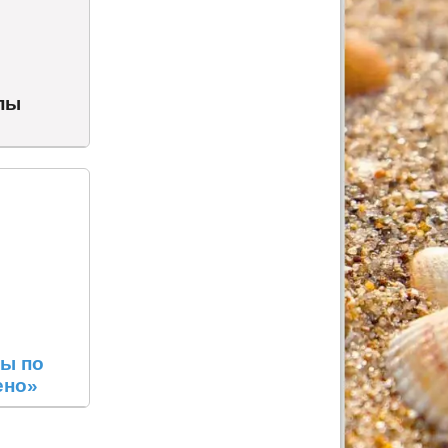
пы
пы по
ено»