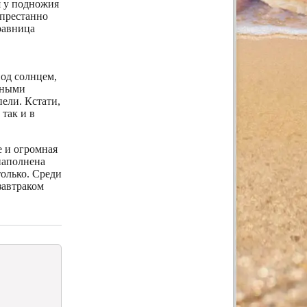
 у подножия
спрестанно
равница
под солнцем,
еными
ели. Кстати,
так и в
е и огромная
наполнена
только. Среди
завтраком