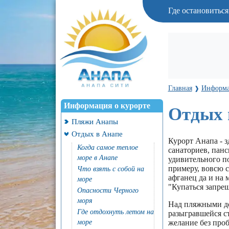
Где остановитьс
Главная
Информа
❱
Информация о курорте
Отдых 
Пляжи Анапы
Отдых в Анапе
Курорт Анапа - з
Когда самое теплое
санаториев, панс
море в Анапе
удивительного по
примеру, вовсю с
Что взять с собой на
афганец да и на
море
"Купаться запре
Опасности Черного
моря
Над пляжными до
Где отдохнуть летом на
разыгравшейся ст
море
желание без про