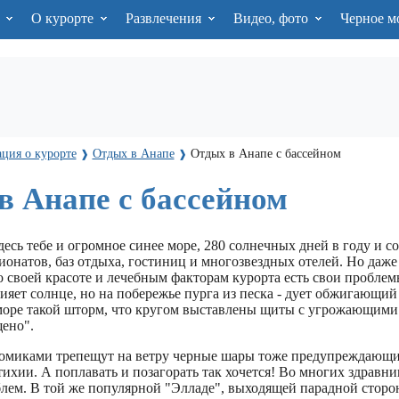
я
О курорте
Развлечения
Видео, фото
Черное м
ция о курорте
Отдых в Анапе
Отдых в Анапе с бассейном
❱
❱
в Анапе с бассейном
десь тебе и огромное синее море, 280 солнечных дней в году и с
ионатов, баз отдыха, гостиниц и многозвездных отелей. Но даже
 своей красоте и лечебным факторам курорта есть свои проблем
ияет солнце, но на побережье пурга из песка - дует обжигающий
 море такой шторм, что кругом выставлены щиты с угрожающими
щено".
миками трепещут на ветру черные шары тоже предупреждающи
ихии. А поплавать и позагорать так хочется! Во многих здравниц
блем. В той же популярной "Элладе", выходящей парадной сторо