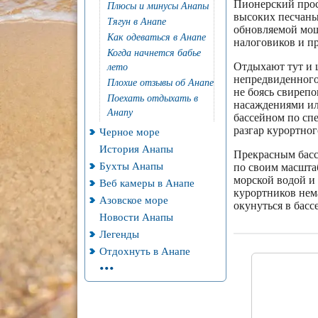
Пионерский прос
Плюсы и минусы Анапы
высоких песчаных
Тягун в Анапе
обновляемой мощ
Как одеваться в Анапе
налоговиков и п
Когда начнется бабье
Отдыхают тут и ц
лето
непредвиденного
Плохие отзывы об Анапе
не боясь свирепо
Поехать отдыхать в
насаждениями ил
Анапу
бассейном по спе
разгар курортног
Черное море
История Анапы
Прекрасным басс
Бухты Анапы
по своим масшта
морской водой и 
Веб камеры в Анапе
курортников нем
Азовское море
окунуться в басс
Новости Анапы
Легенды
Отдохнуть в Анапе
...