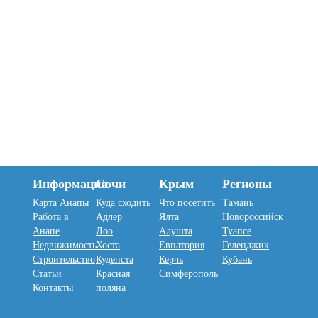
Информация
Сочи
Крым
Регионы
Карта Анапы
Куда сходить
Что посетить
Тамань
Работа в
Адлер
Ялта
Новороссийск
Анапе
Лоо
Алушта
Туапсе
Недвижимость
Хоста
Евпатория
Геленджик
Строительство
Кудепста
Керчь
Кубань
Статьи
Красная
Симферополь
Контакты
поляна