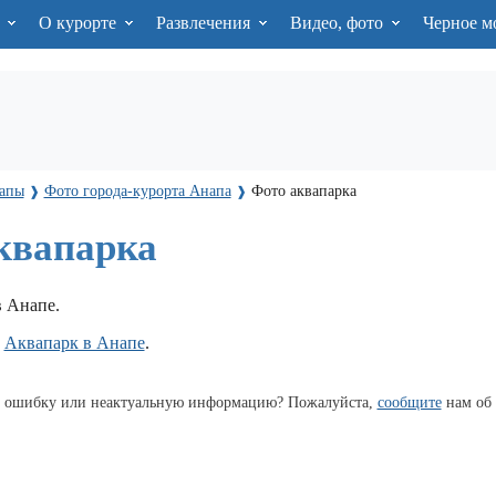
я
О курорте
Развлечения
Видео, фото
Черное м
апы
Фото города-курорта Анапа
Фото аквапарка
❱
❱
квапарка
в Анапе.
л
Аквапарк в Анапе
.
 ошибку или неактуальную информацию? Пожалуйста,
сообщите
нам об 