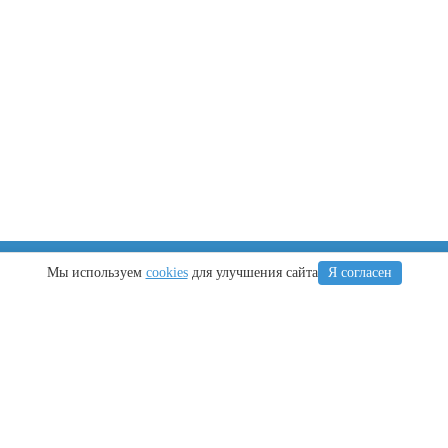
Крым
Регионы
Мы используем
cookies
для улучшения сайта
Я согласен
Что посетить
Тамань
Ялта
Новороссийск
Алушта
Туапсе
Евпатория
Геленджик
Керчь
Кубань
Симферополь
йт Анапа-Сити © 2009-2025. При копировании материалов активная ссылка н