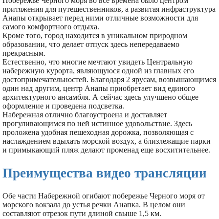
Побережье Черного моря во все времена было центром
притяжения для путешественников, а развитая инфраструктура
Анапы открывает перед ними отличные возможности для
самого комфортного отдыха.
Кроме того, город находится в уникальном природном
образовании, что делает отпуск здесь непередаваемо
прекрасным.
Естественно, что многие мечтают увидеть Центральную
набережную курорта, являющуюся одной из главных его
достопримечательностей. Благодаря 2 ярусам, возвышающимся
один над другим, центр Анапы приобретает вид единого
архитектурного ансамбля. А сейчас здесь улучшено общее
оформление и проведена подсветка.
Набережная отлично благоустроена и доставляет
прогуливающимся по ней истинное удовольствие. Здесь
проложена удобная пешеходная дорожка, позволяющая с
наслаждением вдыхать морской воздух, а близлежащие парки
и примыкающий пляж делают променад еще восхитительнее.
Преимущества видео трансляции
Обе части Набережной огибают побережье Черного моря от
морского вокзала до устья речки Анапка. В целом они
составляют отрезок пути длиной свыше 1,5 км.