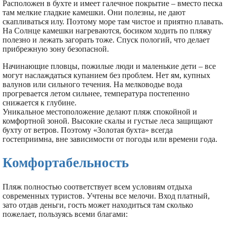
Расположен в бухте и имеет галечное покрытие – вместо песка
там мелкие гладкие камешки. Они полезны, не дают
скапливаться илу. Поэтому море там чистое и приятно плавать.
На Солнце камешки нагреваются, босиком ходить по пляжу
полезно и лежать загорать тоже. Спуск пологий, что делает
прибрежную зону безопасной.
Начинающие пловцы, пожилые люди и маленькие дети – все
могут наслаждаться купанием без проблем. Нет ям, купных
валунов или сильного течения. На мелководье вода
прогревается летом сильнее, температура постепенно
снижается к глубине.
Уникальное местоположение делают пляж спокойной и
комфортной зоной. Высокие скалы и густые леса защищают
бухту от ветров. Поэтому «Золотая бухта» всегда
гостеприимна, вне зависимости от погоды или времени года.
Комфортабельность
Пляж полностью соответствует всем условиям отдыха
современных туристов. Учтены все мелочи. Вход платный,
зато отдав деньги, гость может находиться там сколько
пожелает, пользуясь всеми благами: