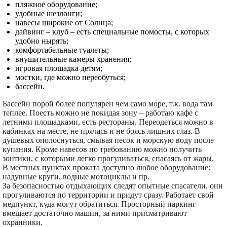
пляжное оборудование;
удобные шезлонги;
навесы широкие от Солнца;
дайвинг – клуб – есть специальные помосты, с которых
удобно нырять;
комфортабельные туалеты;
внушительные камеры хранения;
игровая площадка детям;
мостки, где можно переобуться;
бассейн.
Бассейн порой более популярен чем само море, т.к. вода там
теплее. Поесть можно не покидая зону – работаю кафе с
летними площадками, есть рестораны. Переодеться можно в
кабинках на месте, не прячась и не боясь лишних глаз. В
душевых ополоснуться, смывая песок и морскую воду после
купания. Кроме навесов по требованию можно получить
зонтики, с которыми легко прогуливаться, спасаясь от жары.
В местных пунктах проката доступно любое оборудование:
надувные круги, водные мотоциклы и пр.
За безопасностью отдыхающих следят опытные спасатели, они
прогуливаются по территории и придут сразу. Работает свой
медпункт, куда могут обратиться. Просторный паркинг
вмещает достаточно машин, за ними присматривают
охранники.