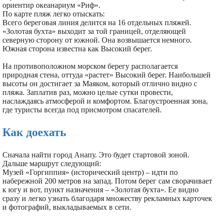
ориентир океанариум «Риф».
По карте пляж легко отыскать:
Всего береговая линия делится на 16 отдельных пляжей.
«Золотая бухта» выходит за той границей, отделяющей
северную сторону от южной. Она возвышается немного.
Южная сторона известна как Высокий берег.
На противоположном морском берегу располагается
природная стена, оттуда «растет» Высокий берег. Наибольшей
высоты он достигает за Маяком, который отлично видно с
пляжа. Заплатив раз, можно целые сутки провести,
наслаждаясь атмосферой и комфортом. Благоустроенная зона,
где туристы всегда под присмотром спасателей.
Как доехать
Сначала найти город Анапу. Это будет стартовой зоной.
Дальше маршрут следующий:
Музей «Горгиппия» (исторический центр) – идти по
набережной 200 метров на запад. Потом берег сам сворачивает
к югу и вот, пункт назначения – «Золотая бухта». Ее видно
сразу и легко узнать благодаря множеству рекламных карточек
и фотографий, выкладываемых в сети.