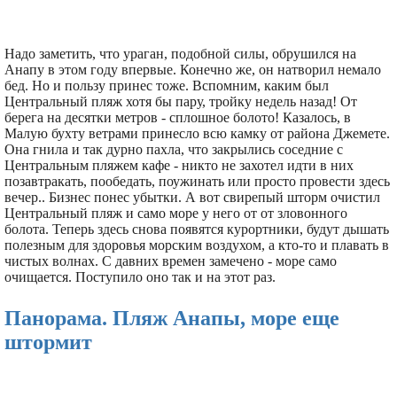
Надо заметить, что ураган, подобной силы, обрушился на
Анапу в этом году впервые. Конечно же, он натворил немало
бед. Но и пользу принес тоже. Вспомним, каким был
Центральный пляж хотя бы пару, тройку недель назад! От
берега на десятки метров - сплошное болото! Казалось, в
Малую бухту ветрами принесло всю камку от района Джемете.
Она гнила и так дурно пахла, что закрылись соседние с
Центральным пляжем кафе - никто не захотел идти в них
позавтракать, пообедать, поужинать или просто провести здесь
вечер.. Бизнес понес убытки. А вот свирепый шторм очистил
Центральный пляж и само море у него от от зловонного
болота. Теперь здесь снова появятся курортники, будут дышать
полезным для здоровья морским воздухом, а кто-то и плавать в
чистых волнах. С давних времен замечено - море само
очищается. Поступило оно так и на этот раз.
Панорама. Пляж Анапы, море еще
штормит