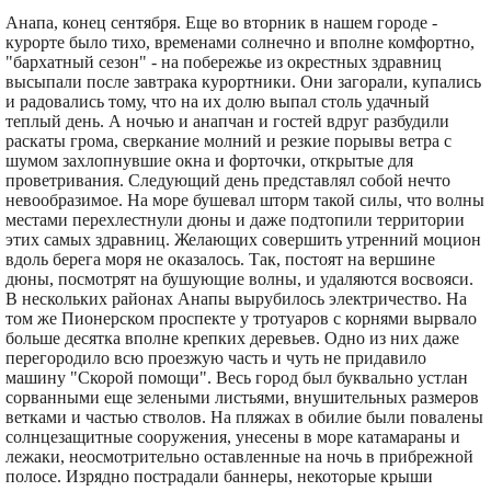
Анапа, конец сентября. Еще во вторник в нашем городе -
курорте было тихо, временами солнечно и вполне комфортно,
"бархатный сезон" - на побережье из окрестных здравниц
высыпали после завтрака курортники. Они загорали, купались
и радовались тому, что на их долю выпал столь удачный
теплый день. А ночью и анапчан и гостей вдруг разбудили
раскаты грома, сверкание молний и резкие порывы ветра с
шумом захлопнувшие окна и форточки, открытые для
проветривания. Следующий день представлял собой нечто
невообразимое. На море бушевал шторм такой силы, что волны
местами перехлестнули дюны и даже подтопили территории
этих самых здравниц. Желающих совершить утренний моцион
вдоль берега моря не оказалось. Так, постоят на вершине
дюны, посмотрят на бушующие волны, и удаляются восвояси.
В нескольких районах Анапы вырубилось электричество. На
том же Пионерском проспекте у тротуаров с корнями вырвало
больше десятка вполне крепких деревьев. Одно из них даже
перегородило всю проезжую часть и чуть не придавило
машину "Скорой помощи". Весь город был буквально устлан
сорванными еще зелеными листьями, внушительных размеров
ветками и частью стволов. На пляжах в обилие были повалены
солнцезащитные сооружения, унесены в море катамараны и
лежаки, неосмотрительно оставленные на ночь в прибрежной
полосе. Изрядно пострадали баннеры, некоторые крыши