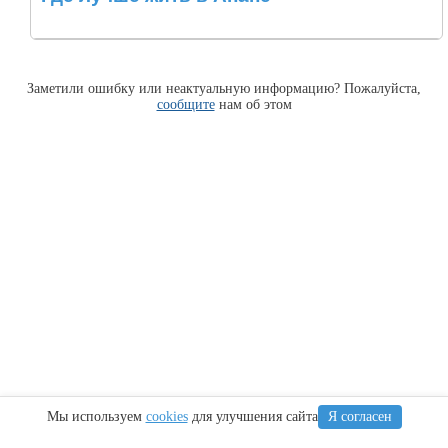
Заметили ошибку или неактуальную информацию? Пожалуйста,
сообщите
нам об этом
Мы используем
cookies
для улучшения сайта
Я согласен
Информация
Сочи
Крым
Регионы