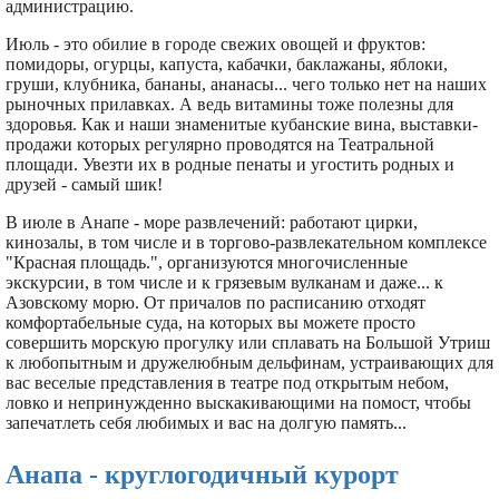
администрацию.
Июль - это обилие в городе свежих овощей и фруктов:
помидоры, огурцы, капуста, кабачки, баклажаны, яблоки,
груши, клубника, бананы, ананасы... чего только нет на наших
рыночных прилавках. А ведь витамины тоже полезны для
здоровья. Как и наши знаменитые кубанские вина, выставки-
продажи которых регулярно проводятся на Театральной
площади. Увезти их в родные пенаты и угостить родных и
друзей - самый шик!
В июле в Анапе - море развлечений: работают цирки,
кинозалы, в том числе и в торгово-развлекательном комплексе
"Красная площадь.", организуются многочисленные
экскурсии, в том числе и к грязевым вулканам и даже... к
Азовскому морю. От причалов по расписанию отходят
комфортабельные суда, на которых вы можете просто
совершить морскую прогулку или сплавать на Большой Утриш
к любопытным и дружелюбным дельфинам, устраивающих для
вас веселые представления в театре под открытым небом,
ловко и непринужденно выскакивающими на помост, чтобы
запечатлеть себя любимых и вас на долгую память...
Анапа - круглогодичный курорт