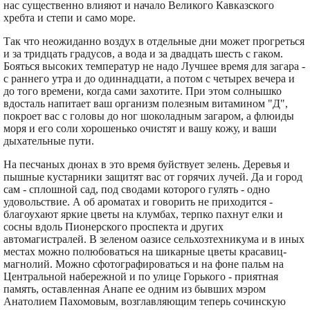
нас существенно влияют и начало Великого Кавказского
хребта и степи и само море.
Так что неожиданно воздух в отдельные дни может прогреться
и за тридцать градусов, а вода и за двадцать шесть с гаком.
Бояться высоких температур не надо Лучшее время для загара -
с раннего утра и до одиннадцати, а потом с четырех вечера и
до того времени, когда сами захотите. При этом солнышко
вдосталь напитает ваш организм полезным витамином "Д",
покроет вас с головы до ног шоколадным загаром, а флюиды
моря и его соли хорошенько очистят и вашу кожу, и ваши
дыхательные пути.
На песчаных дюнах в это время буйствует зелень. Деревья и
пышные кустарники защитят вас от горячих лучей. Да и город
сам - сплошной сад, под сводами которого гулять - одно
удовольствие. А об ароматах и говорить не приходится -
благоухают яркие цветы на клумбах, терпко пахнут елки и
сосны вдоль Пионерского проспекта и других
автомагистралей. В зеленом оазисе сельхозтехникума и в иных
местах можно полюбоваться на шикарные цветы красавиц-
магнолий. Можно сфотографироваться и на фоне пальм на
Центральной набережной и по улице Горького - приятная
память, оставленная Анапе ее одним из бывших мэром
Анатолием Пахомовым, возглавляющим теперь сочинскую