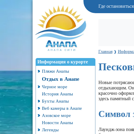
Где остановитьс
Главная
Информа
❱
Информация о курорте
Песков
Пляжи Анапы
Отдых в Анапе
Новые потрясающ
Черное море
отдыхающим. Они
красочно оформл
История Анапы
здесь памятный с
Бухты Анапы
Веб камеры в Анапе
Символ 
Азовское море
Новости Анапы
Лаундж-зона появ
Легенды