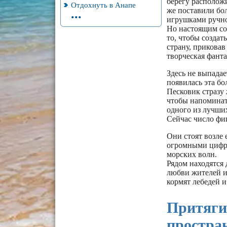
берегу расположи
Отдохнуть в Анапе
же поставили бо
...
игрушками ручно
Но настоящим соб
то, чтобы созда
страну, приковав
творческая фант
Здесь не выпадае
появилась эта б
Песковик стразу
чтобы напоминать
одного из лучших
Сейчас число фи
Они стоят возле
огромными цифра
морских волн.
Рядом находятся
любви жителей и 
кормят лебедей и
Притяги
простра