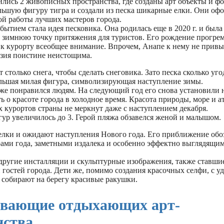
лись 2 живописных пространства, где созданы арт объекты и фо
льшую фигуру тигра и создали из песка шикарные елки. Они оф
й работы лучших мастеров города.
ытием стала идея песковика. Она родилась еще в 2020 г. и была
ть зимнюю точку притяжения для туристов. Его рождение прогре
 к курорту всеобщее внимание. Впрочем, Анапе к нему не привы
азия поистине неистощима.
т столько снега, чтобы сделать снеговика. Зато песка сколько уго
ольшая милая фигура, символизирующая наступление зимы.
 же понравился людям. На следующий год его снова установили 
 о красоте города в холодное время. Красота природы, море и а
 курортов страны не меркнут даже с наступлением декабря.
гур увеличилось до 3. Герой пляжа обзавелся женой и малышом.
 елки и ожидают наступления Нового года. Его приближение обо
ми года, заметными издалека и особенно эффектно выглядящим
 другие инсталляции и скульптурные изображения, также ставши
гостей города. Дети же, помимо создания красочных селфи, с у
 собирают на берегу красивые ракушки.
вающие отдыхающих арт-
нства