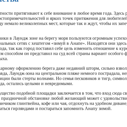
тности притягивают к себе внимание в любое время года. Здесь
остопримечательностей и ярких точек притяжения для любителей
 немало великолепных мест, которые так и ждут, чтобы их запе
вики в Лаундж зоне на берегу моря пользуются огромным успехо
альных сетях с хештегом «зимуй в Анапе». Находятся они здесь 
ода, так как город поставил себе цель изменить отношение к кур
м способом он представил на суд всей страны вариант особого 
ыха.
арному оформлению берега даже недавний шторм, сильно взво
авда, Лаундж-зона на центральном пляже немного пострадала, н
иции были стерты волнами. Но семья песковиков и тигр, символ
да, остались целыми и невредимыми.
щество подобной площадки заключается в том, что вход сюда св
и праздничной обстановке любой желающий может с удовольств
анчиком глинтвейна, кофе или чая, отдохнуть на удобном диване,
аться гирляндами и постараться запомнить Анапу зимой.