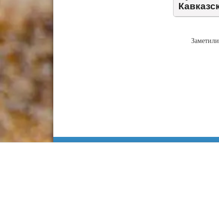
Кавказс
Заметили
Информация
Сочи
Карта Анапы
Куда сходить
Работа в Анапе
Адлер
Недвижимость
Лоо
Строительство
Хоста
Статьи
Кудепста
Контакты
Красная поляна