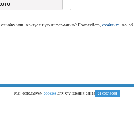
кого
 ошибку или неактуальную информацию? Пожалуйста,
сообщите
нам об 
Крым
Регионы
Мы используем
cookies
для улучшения сайта
Я согласен
Что посетить
Тамань
Ялта
Новороссийск
Алушта
Туапсе
Евпатория
Геленджик
Керчь
Кубань
Симферополь