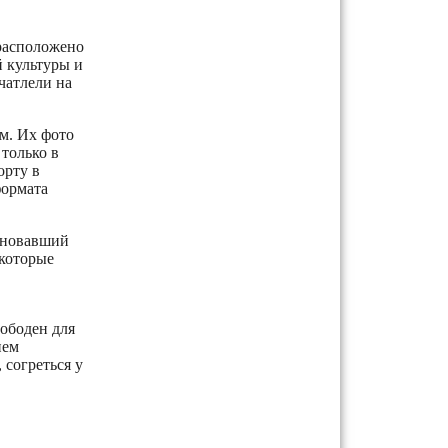
 расположено
 культуры и
чатлели на
м. Их фото
только в
орту в
формата
лновавший
екоторые
ободен для
ием
 согреться у