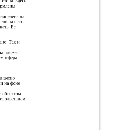
тозона. Здесь
ормлены
 нацелена на
мело на всю
кать. Ее
дно. Так и
на пляже,
тмосфера
значено
и на фоне
е объектом
довольствием