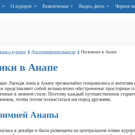
я
О курорте
Развлечения
Видео, фото
Черное м
ция о курорте
Достопримечательности
Песковики в Анапе
❱
❱
ики в Анапе
ие Лаундж зоны в Анапе чрезвычайно понравились и жителям г
 представляют собой великолепно обустроенные просторные п
енные в зимнем стиле. Поэтому каждый путешественник старает
нимок, чтобы потом похвастаться им перед друзьями.
зимней Анапы
илась в декабре и была размещена на центральном пляже курорт