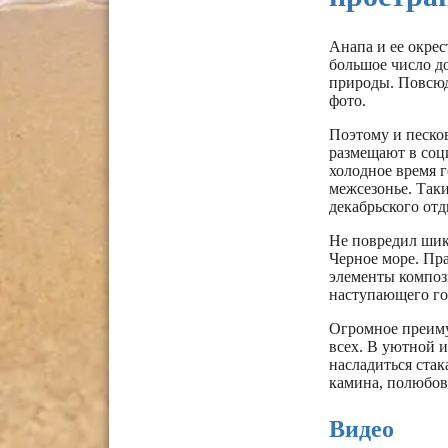
Анапа и ее окрес
большое число д
природы. Повсюду
фото.
Поэтому и песко
размещают в соци
холодное время г
межсезонье. Таки
декабрьского отд
Не повредил шик
Черное море. Пр
элементы композ
наступающего го
Огромное преиму
всех. В уютной 
насладиться стак
камина, полюбов
Видео