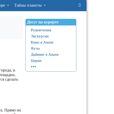
оре
Тайны планеты
Досуг на курорте
Развлечения
Экскурсии
Кино в Анапе
Яхты
Дайвинг в Анапе
Цирки
...
орода, и
лощадки,
ся сделать
а. Прямо на