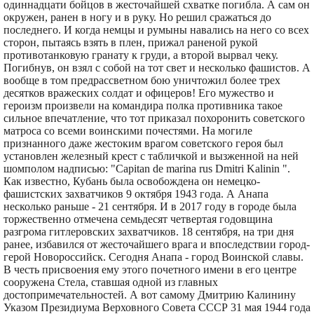
одиннадцати бойцов в жесточайшей схватке погибла. А сам он
окружен, ранен в ногу и в руку. Но решил сражаться до
последнего. И когда немцы и румыны навались на него со всех
сторон, пытаясь взять в плен, прижал раненой рукой
противотанковую гранату к груди, а второй вырвал чеку.
Погибнув, он взял с собой на тот свет и несколько фашистов. А
вообще в том предрассветном бою уничтожил более трех
десятков вражеских солдат и офицеров! Его мужество и
героизм произвели на командира полка противника такое
сильное впечатление, что тот приказал похоронить советского
матроса со всеми воинскими почестями. На могиле
признанного даже жестоким врагом советского героя был
установлен железный крест с табличкой и вызженной на ней
шомполом надписью: "Capitan de marina rus Dmitri Kalinin ".
Как известно, Кубань была освобождена он немецко-
фашистских захватчиков 9 октября 1943 года. А Анапа
несколько раньше - 21 сентября. И в 2017 году в городе была
торжественно отмечена семьдесят четвертая годовщина
разгрома гитлеровских захватчиков. 18 сентября, на три дня
ранее, избавился от жесточайшего врага и впоследствии город-
герой Новороссийск. Сегодня Анапа - город Воинской славы.
В честь присвоения ему этого почетного имени в его центре
сооружена Стела, ставшая одной из главных
достопримечательностей. А вот самому Дмитрию Калинину
Указом Президиума Верховного Совета СССР 31 мая 1944 года