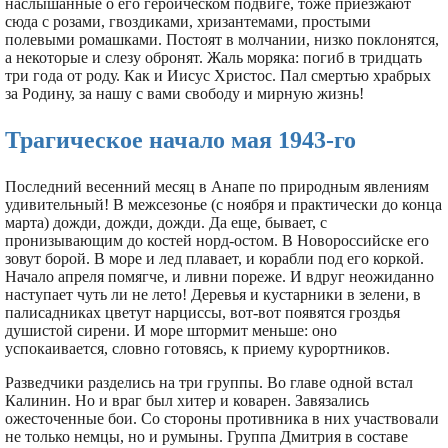
наслышанные о его героическом подвиге, тоже приезжают
сюда с розами, гвоздиками, хризантемами, простыми
полевыми ромашками. Постоят в молчании, низко поклонятся,
а некоторые и слезу обронят. Жаль моряка: погиб в тридцать
три года от роду. Как и Иисус Христос. Пал смертью храбрых
за Родину, за нашу с вами свободу и мирную жизнь!
Трагическое начало мая 1943-го
Последний весенний месяц в Анапе по природным явлениям
удивительный! В межсезонье (с ноября и практически до конца
марта) дожди, дожди, дожди. Да еще, бывает, с
пронизывающим до костей норд-остом. В Новороссийске его
зовут борой. В море и лед плавает, и корабли под его коркой.
Начало апреля помягче, и ливни пореже. И вдруг неожиданно
наступает чуть ли не лето! Деревья и кустарники в зелени, в
палисадниках цветут нарциссы, вот-вот появятся гроздья
душистой сирени. И море штормит меньше: оно
успокаивается, словно готовясь, к приему курортников.
Разведчики разделись на три группы. Во главе одной встал
Калинин. Но и враг был хитер и коварен. Завязались
ожесточенные бои. Со стороны противника в них участвовали
не только немцы, но и румыны. Группа Дмитрия в составе