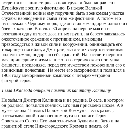
встретил в звании старшего политрука и был направлен в
Дунайскую военную флотилию. В начале Великой
Отечественной войны ему поручили быть военкомом участка
службы наблюдения и связи этой же флотилии. А потом его
путь лежал к Черному морю, где он стал командиром одного из
боевых катеров. В ночь с 30 апреля на первое мая он и
возглавил одну из трех десантных групп, на берегу завязалось
ожесточенное сражение с противником, имеющим
превосходство в живой силе и вооружении, одиннадцать его
товарищей погибли, а Дмитрий, мстя за их смерть и защищая
родную землю, подорвал себя гранатой. На рассвете первого
мая, пришедшие в изумление от его героического поступка
фашисты, преклоняясь перед его мужеством похоронили его с
воинскими почестями. На месте его захоронения и появился в
1968 году мемориальный комплекс с четырехметровой
фигурой героя.
1 мая 1958 года открыт памятник капитану Калинину
Не забыли Дмитрия Калинина и на родине. В селе, в котором
он родился, появился обелиск. Его имя присвоено школе. А в
музее завода "Память Парижской Коммуны" есть раздел,
рассказывающий о жизненном пути и подвиге Героя
Советского Союза. Его имя золотыми буквами выбито и на
гранитной стеле Нижегородского Кремля в память об