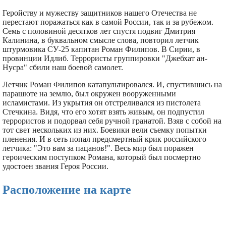
Геройству и мужеству защитников нашего Отечества не
перестают поражаться как в самой России, так и за рубежом.
Семь с половиной десятков лет спустя подвиг Дмитрия
Калинина, в буквальном смысле слова, повторил летчик
штурмовика СУ-25 капитан Роман Филипов. В Сирии, в
провинции Идлиб. Террористы группировки "Джебхат ан-
Нусра" сбили наш боевой самолет.
Летчик Роман Филипов катапультировался. И, спустившись на
парашюте на землю, был окружен вооруженными
исламистами. Из укрытия он отстреливался из пистолета
Стечкина. Видя, что его хотят взять живым, он подпустил
террористов и подорвал себя ручной гранатой. Взяв с собой на
тот свет нескольких из них. Боевики вели съемку попытки
пленения. И в сеть попал предсмертный крик российского
летчика: "Это вам за пацанов!". Весь мир был поражен
героическим поступком Романа, который был посмертно
удостоен звания Героя России.
Расположение на карте