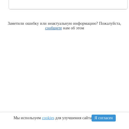
Заметили ошибку или неактуальную информацию? Пожалуйста,
сообщите
нам об этом
Мы используем
cookies
для улучшения сайта
Я согласен
Информация
Сочи
Крым
Регионы
Карта Анапы
Куда сходить
Что посетить
Тамань