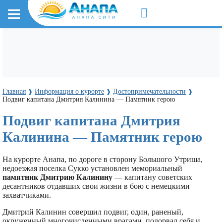
Главная
Информация о курорте
Достопримечательности
❱
❱
❱
Подвиг капитана Дмитрия Калинина — Памятник герою
Подвиг капитана Дмитрия
Калинина — Памятник герою
На курорте Анапа, по дороге в сторону Большого Утриша,
недоезжая поселка Сукко установлен мемориальный
памятник Дмитрию Калинину
— капитану советских
десантников отдавших свои жизни в бою с немецкими
захватчиками.
Дмитрий Калинин совершил подвиг, один, раненый,
окруженный многочисленными врагами, подорвал себя и