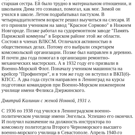
старшая сестра. Ей было трудно в материальном отношении, и
школьник Дима это сознавал, помогал, как мог. Зимой он
учился в школе. Летом подрабатывал пастухом. В
четырнадцатилетнем возрасте решил выучиться на слесаря. И
его приняли учеником на завод "Красное Сормово" в Нижнем
Новгороде. Позже работал на судоремонтном заводе "Память
Парижской коммуны" в Борском районе этой же области.
Состоял в членах ВЛКСМ. Отличался активностью в
общественных делах. Потому его выбрали секретарем
комсомольской организации. Позже был направлен в деревню.
И почти два года помогал в организации ремонтно-
механических мастерских. А в 1932 году его призвали в
Военно-Морской Флот. Поначалу учеником машиниста на
крейсер "Профинтерн", и в том же году он вступил в ВКП(б)-
КПСС. А два года спустя направлен в Ленинград на курсы
подготовки командиров при Военно-Морском инженерном
училище имени Феликса Дзержинского.
Дмитрий Калинин с женой Нонной, 1931 г.
С 1936 по 1938 год учился в Ленинградском военно-
политическом училище имени Энгельса. Успешно его окончил.
И получил назначение на должность инструктора по
комсомолу политотдела Второго Черноморского высшего
военно-морского училища в Севастополе. Апрель 1940-го