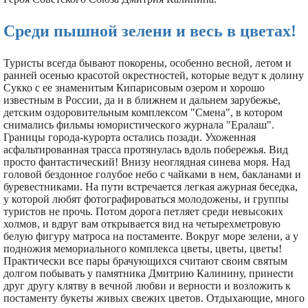
Среди пышной зелени и весь в цветах!
Туристы всегда бывают покорены, особенно весной, летом и
ранней осенью красотой окрестностей, которые ведут к долину
Сукко с ее знаменитым Кипарисовым озером и хорошо
известным в России, да и в ближнем и дальнем зарубежье,
детским оздоровительным комплексом "Смена", в котором
снимались фильмы юмористического журнала "Ералаш".
Границы города-курорта остались позади. Ухоженная
асфальтированная трасса протянулась вдоль побережья. Вид
просто фантастический! Внизу неоглядная синева моря. Над
головой бездонное голубое небо с чайками в нем, бакланами и
буревестниками. На пути встречается легкая ажурная беседка,
у которой любят фотографироваться молодожены, и группы
туристов не прочь. Потом дорога петляет среди невысоких
холмов, и вдруг вам открывается вид на четырехметровую
белую фигуру матроса на постаменте. Вокруг море зелени, а у
подножия мемориального комплекса цветы, цветы, цветы!
Практически все пары брачующихся считают своим святым
долгом побывать у памятника Дмитрию Калинину, принести
друг другу клятву в вечной любви и верности и возложить к
постаменту букеты живых свежих цветов. Отдыхающие, много