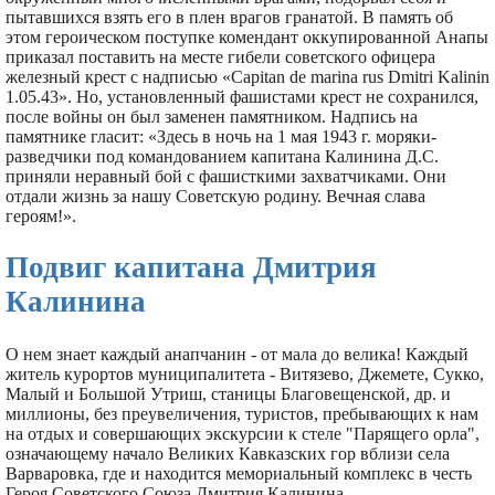
пытавшихся взять его в плен врагов гранатой. В память об
этом героическом поступке комендант оккупированной Анапы
приказал поставить на месте гибели советского офицера
железный крест с надписью «Capitan de marina rus Dmitri Kalinin
1.05.43». Но, установленный фашистами крест не сохранился,
после войны он был заменен памятником. Надпись на
памятнике гласит: «Здесь в ночь на 1 мая 1943 г. моряки-
разведчики под командованием капитана Калинина Д.С.
приняли неравный бой с фашисткими захватчиками. Они
отдали жизнь за нашу Советскую родину. Вечная слава
героям!».
Подвиг капитана Дмитрия
Калинина
О нем знает каждый анапчанин - от мала до велика! Каждый
житель курортов муниципалитета - Витязево, Джемете, Сукко,
Малый и Большой Утриш, станицы Благовещенской, др. и
миллионы, без преувеличения, туристов, пребывающих к нам
на отдых и совершающих экскурсии к стеле "Парящего орла",
означающему начало Великих Кавказских гор вблизи села
Варваровка, где и находится мемориальный комплекс в честь
Героя Советского Союза Дмитрия Калинина.