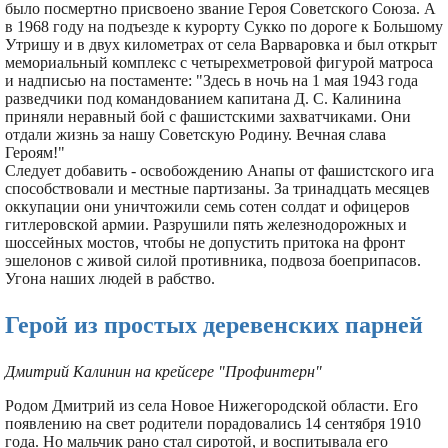
было посмертно присвоено звание Героя Советского Союза. А
в 1968 году на подъезде к курорту Сукко по дороге к Большому
Утришу и в двух километрах от села Варваровка и был открыт
мемориальный комплекс с четырехметровой фигурой матроса
и надписью на постаменте: "Здесь в ночь на 1 мая 1943 года
разведчики под командованием капитана Д. С. Калинина
приняли неравный бой с фашистскими захватчиками. Они
отдали жизнь за нашу Советскую Родину. Вечная слава
Героям!"
Следует добавить - освобождению Анапы от фашистского ига
способствовали и местные партизаны. За тринадцать месяцев
оккупации они уничтожили семь сотен солдат и офицеров
гитлеровской армии. Разрушили пять железнодорожных и
шоссейных мостов, чтобы не допустить притока на фронт
эшелонов с живой силой противника, подвоза боеприпасов.
Угона наших людей в рабство.
Герой из простых деревенских парней
Дмитрий Калинин на крейсере "Профинтерн"
Родом Дмитрий из села Новое Нижегородской области. Его
появлению на свет родители порадовались 14 сентября 1910
года. Но мальчик рано стал сиротой, и воспитывала его