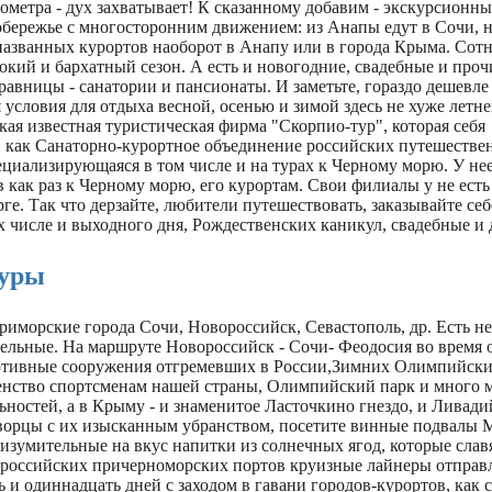
ометра - дух захватывает! К сказанному добавим - экскурсионны
бережье с многосторонним движением: из Анапы едут в Сочи, н
названных курортов наоборот в Анапу или в города Крыма. Сотн
кий и бархатный сезон. А есть и новогодние, свадебные и проч
равницы - санатории и пансионаты. И заметьте, гораздо дешевле
 условия для отдыха весной, осенью и зимой здесь не хуже летне
кая известная туристическая фирма "Скорпио-тур", которая себя
 как Санаторно-курортное объединение российских путешестве
циализирующаяся в том числе и на турах к Черному морю. У не
 как раз к Черному морю, его курортам. Свои филиалы у не есть
ге. Так что дерзайте, любители путешествовать, заказывайте се
их числе и выходного дня, Рождественских каникул, свадебные и 
туры
риморские города Сочи, Новороссийск, Севастополь, др. Есть н
тельные. На маршруте Новороссийск - Сочи- Феодосия во время 
ртивные сооружения отгремевших в России,Зимних Олимпийски
нство спортсменам нашей страны, Олимпийский парк и много 
ностей, а в Крыму - и знаменитое Ласточкино гнездо, и Ливади
орцы с их изысканным убранством, посетите винные подвалы 
изумительные на вкус напитки из солнечных ягод, которые слав
з российских причерноморских портов круизные лайнеры отправ
ь и одиннадцать дней с заходом в гавани городов-курортов, как 