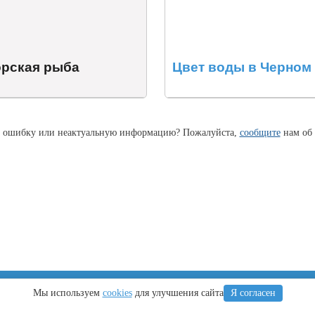
рская рыба
Цвет воды в Черном
 ошибку или неактуальную информацию? Пожалуйста,
сообщите
нам об 
Крым
Регионы
Мы используем
cookies
для улучшения сайта
Я согласен
Что посетить
Тамань