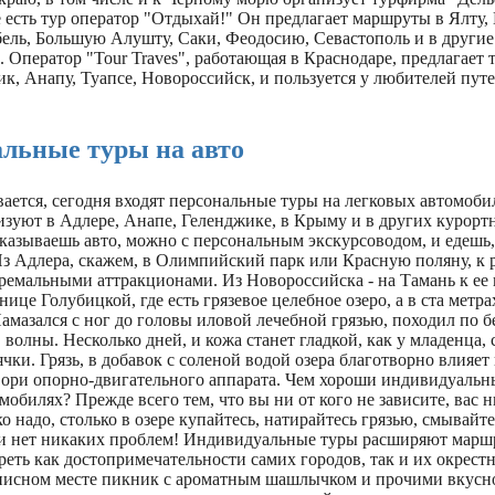
 есть тур оператор "Отдыхай!" Он предлагает маршруты в Ялту,
бель, Большую Алушту, Саки, Феодосию, Севастополь и в други
. Оператор "Tour Traves", работающая в Краснодаре, предлагает 
к, Анапу, Туапсе, Новороссийск, и пользуется у любителей пут
льные туры на авто
вается, сегодня входят персональные туры на легковых автомоб
изуют в Адлере, Анапе, Геленджике, в Крыму и в других курорт
аказываешь авто, можно с персональным экскурсоводом, и едешь,
Из Адлера, скажем, в Олимпийский парк или Красную поляну, к 
тремальными аттракционами. Из Новороссийска - на Тамань к ее
нице Голубицкой, где есть грязевое целебное озеро, а в ста метра
амазался с ног до головы иловой лечебной грязью, походил по бе
 волны. Несколько дней, и кожа станет гладкой, как у младенца, 
ячки. Грязь, в добавок с соленой водой озера благотворно влияе
хвори опорно-двигательного аппарата. Чем хороши индивидуальн
мобилях? Прежде всего тем, что вы ни от кого не зависите, вас н
о надо, столько в озере купайтесь, натирайтесь грязью, смывайте
 и нет никаких проблем! Индивидуальные туры расширяют марш
еть как достопримечательности самих городов, так и их окрестн
писном месте пикник с ароматным шашлычком и прочими вкусно