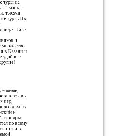
е туры на
а Тамань, в
и, тысячи
ите туры. Их
 в
й поры. Есть
нников и
е множество
 и в Казани и
бе удобные
другие!
едельные,
остановок вы
х игр,
много других
йский и
Массандры,
ятся по всему
ляются и в
самой