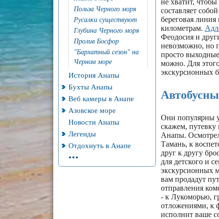
не хватит, чтобы
Польза Черного моря
составляет собой
береговая линия 
Русалки существуют
километрам.
Адл
Глубина Черного моря
Феодосия и друг
Пролив Босфор
невозможно, но 
"Бархатный сезон" на
просто выходные
Черном море
можно. Для этого
экскурсионных б
История Анапы
Бухты Анапы
Автобусны
Веб камеры в Анапе
Азовское море
Они популярны у
Новости Анапы
скажем, путевку 
Легенды
Анапы. Осмотрел
Тамань, к воспе
Отдохнуть в Анапе
...
друг к другу бро
для детского и с
экскурсионных м
вам продадут пут
отправления комф
- к Лукоморью, 
отложениями, к ф
исполнит ваше с