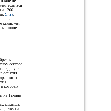
 плане не
ья: если вся
вна 1200
ль,
Ялта
,
онечно
ие каникулы,
ть вполне
брели,
стном секторе
егендарную
е объятия
 здравницы
отня
 в которых
с
 и на Тамань
ми
х, глядишь,
у цветку на