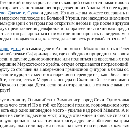
 Таманский полуостров, насчитывающий семь сотен памятников 
отправиться не только непосредственно из Анапы. Но и ее куро
ево
,
Джемете
,
Сукко
и других. Из них же вы можете совершить п
 морском теплоходе на Большой Утриш, где находится знаменит
дельфинарий с театром под открытым небом и где после виртуоз
дух представления дельфинов и их братьев по стихии вам предс
сть сфотографироваться с ними или попозировать на видеокамер
оды на подмостки и, кажется, даже во весь рот улыбаются вам!
маршрутов
и в самом деле в Анапе много. Можно поехать в Геле
ем побережье Сафари-парком, где свободно в природных условия
дведи и другие дикие животные или подняться на кресельных по
 вершине Маркхотского хребта, откуда открывается потрясающий
ухту со стоящей на Набережной грациозной фигурой в белом о
звание курорта с местного наречия и переводится, как "Белая нев
те, кстати, есть и Медвежья пещера и Сказочный лес с лешими 
Юрского периода. Дети, если они отправились в отпуск с вами, гл
рвут!
ут в столицу Олимпийских Зимних игр город Сочи. Одно толь
рка чего стоит! Но в той же Красной поляне, горнолыжном кур
 есть еще одно заповедное место - ущелье над рекой Мзымта. А 
ый на свете подвесной мост, откуда отважные и смелые сигают 
овую пропасть на эластичном тросе, а другие любители экстрим
ндивидуально или парами и тоже на высоте на огромных качелях