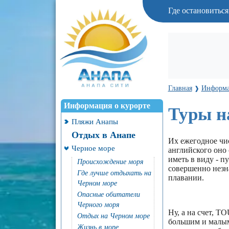
Где остановитьс
Главная
Информа
❱
Информация о курорте
Туры н
Пляжи Анапы
Отдых в Анапе
Их ежегодное чис
Черное море
английского оно 
иметь в виду - п
Происхождение моря
совершенно незн
Где лучше отдыхать на
плавании.
Черном море
Опасные обитатели
Черного моря
Ну, а на счет, T
Отдых на Черном море
большим и малым
Жизнь в море