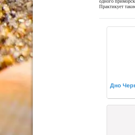
одного приморско
Практикует такие
Дно Чер