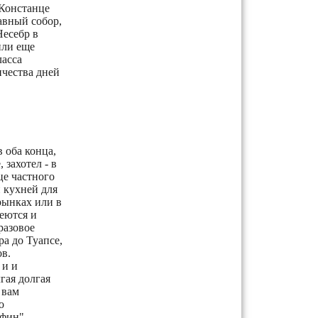
 Констанце
авный собор,
Несебр в
или еще
ласса
ичества дней
 оба конца,
 захотел - в
це частного
 кухней для
рынках или в
еются и
разовое
ра до Туапсе,
в.
 и и
гая долгая
 вам
о
фин".