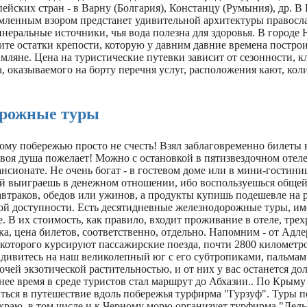
пейских стран - в Варну (Болгария), Констанцу (Румыния), др. В
мленным взором предстанет удивительной архитектуры правосл
инеральные источники, чья вода полезна для здоровья. В городе 
ите остатки крепости, которую у давним давние времена постро
ляне. Цена на туристические путевки зависит от сезонности, к
, оказываемого на борту перечня услуг, расположения кают, кол
рожные туры
му побережью просто не счесть! Взял заблаговременно билеты в
твоя душа пожелает! Можно с остановкой в пятизвездочном отеле,
нсионате. Не очень богат - в гостевом доме или в мини-гостини
рой выиграешь в денежном отношении, ибо воспользуешься общей
автраков, обедов или ужинов, а продукты купишь подешевле на 
ой доступности. Есть десятидневные железнодорожные туры, им
. В их стоимость, как правило, входит проживание в отеле, трех
ка, цена билетов, соответственно, отдельно. Напомним - от Адле
которого курсируют пассажирские поезда, почти 2800 километро
адивитесь на наш великолепный юг с его субтропиками, пальмам
чей экзотической растительностью, и от них у вас останется дол
нее время в среде туристов стал маршрут до Абхазии.. По Крыму
ться в путешествие вдоль побережья турфирма "Гурзуф". Туры п
краю, в том числе и к Черному морю организует турфирма "Дель