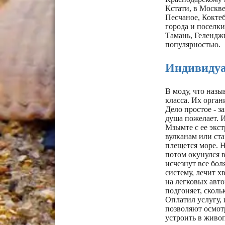
Кстати, в Москве
Песчаное, Кокте
города и поселки
Тамань, Геленджи
популярностью.
Индивидуа
В моду, что назы
класса. Их орган
Дело простое - з
душа пожелает. 
Мзымте с ее экс
вулканам или ста
плещется море. Н
потом окунулся в
исчезнут все бол
систему, лечит 
на легковых авто
подгоняет, скольк
Оплатил услугу,
позволяют осмотр
устроить в живо