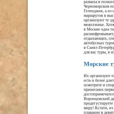
размаха в полкил
Черноморском по
Геленджик, а из 
маршрутов в высо
организуют те зд
межсезонье. Хотя
в Москве одна та
расшифровывает,
отдыхающих, спе
автобусных туров
в Санкт-Петербур
для вас туры, в 
Морские 
Их организуют п
есть и более дли
осмотрите и спо
принесших перве
достопримечатель
Воронцовский дв
продегустируете 
миру! Кстати, и
плавание в девят