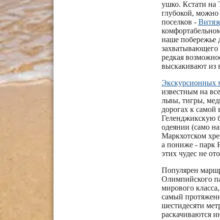
ушко. Кстати на
глубокой, можно 
поселков -
Витяз
комфортабельном
наше побережье 
захватывающего 
редкая возможно
выскакивают из в
Экскурсионных 
известным на вс
львы, тигры, ме
дорогах к самой
Геленджикскую б
одеянии (само на
Маркхотском хреб
а пониже - парк 
этих чудес не ото
Популярен маршр
Олимпийского па
мирового класса,
самый протяженн
шестидесяти метр
раскачиваются и