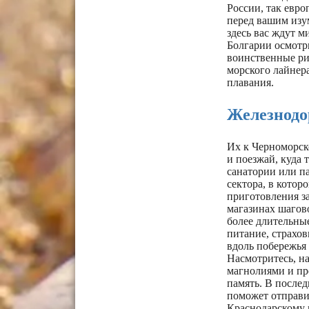
России, так евро
перед вашим изу
здесь вас ждут м
Болгарии осмотр
воинственные рим
морского лайнера
плавания.
Железнодо
Их к Черноморско
и поезжай, куда 
санатории или па
сектора, в кото
приготовления з
магазинах шагов
более длительные
питание, страхов
вдоль побережья 
Насмотритесь, н
магнолиями и про
память. В послед
поможет отправи
Краснодарскому 