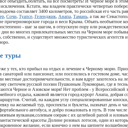
 все объездить,облетать, на все посмотреть! И Черное море в этом
 исключения. Кстати, мы владеем практически четвертью побереж
водоема составляет 3400 километров, то российская его часть ра
ер
,
Сочи
,
Туапсе
,
Геленджик
,
Анапа
,
Тамань
, а так же Севастопо
ие причерноморские города и веси Крыма. Объять необъятное к
постепенно - шаг за шагом, в отпускную пору или рождественск
 дни во многих привлекательных местах на Черном море побыва
, собственно, и существует множество туристических агентств и
юро.
е туры
же у тех, кто прибыл на отдых и лечение к Черному морю. Прио
в санаторий или пансионат, или поселились в гостевом доме, ча
и местные достопримечательности, и вам вдруг захотелось на л
тому светочем русской поэзии Пушкиным Лукоморью, где в тесны
саются Черное и Азовское моря! Нет проблем - у Всероссийской
емейного отдыха, каковой является город-курорт Анапа, добрая с
аршрутов. Считай, на каждом углу специализированные киоски,
евку на желаемый тур, проспекты и буклеты, назначат день и ча
ортабельного автобуса, и добро пожаловать в путь. В том числе
грязевым вулканам,солевым озерам с их целебной рапой и иловы
антастической красоты Долине розовых лотосов, один из которы
окровенное желание, если конечно о нем вы шепнете волшебном