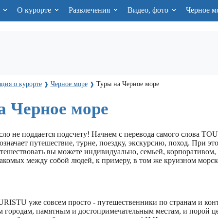
я
О курорте
Развлечения
Видео, фото
Черное м
ция о курорте
Черное море
Туры на Черное море
❱
❱
а Черное море
ло не поддается подсчету! Начнем с перевода самого слова TOU
означает путешествие, турне, поездку, экскурсию, поход. При эт
утешествовать вы можете индивидуально, семьей, корпоративом,
акомых между собой людей, к примеру, в том же круизном морс
OURISTU уже совсем просто - путешественники по странам и кон
 городам, памятным и достопримечательным местам, и порой ц