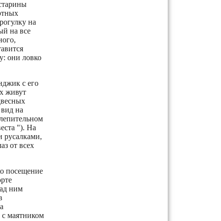
старины
ртных
рогулку на
ый на все
ного,
тавится
у: они ловко
нджик с его
х живут
двесных
 вид на
слепительном
еста "). На
и русалками,
аз от всех
ко посещение
орте
над ним
в
а
 с маятником