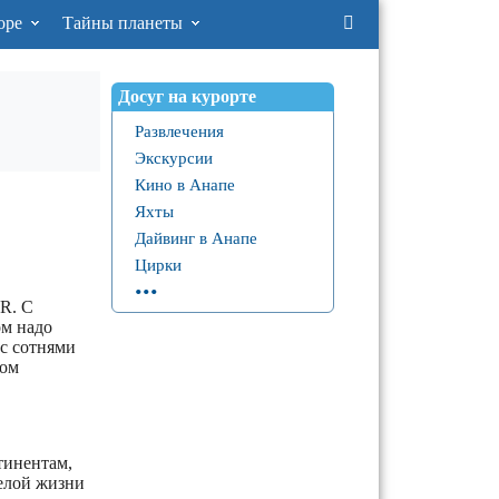
оре
Тайны планеты
Досуг на курорте
Развлечения
Экскурсии
Кино в Анапе
Яхты
Дайвинг в Анапе
Цирки
...
R. С
ом надо
 с сотнями
ком
тинентам,
елой жизни