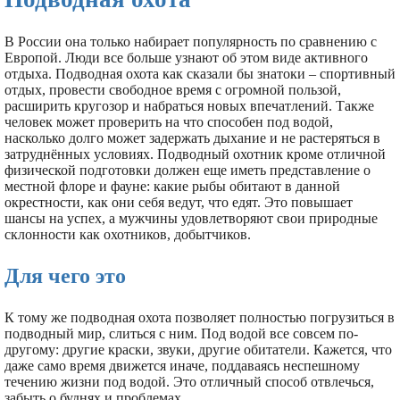
В России она только набирает популярность по сравнению с
Европой. Люди все больше узнают об этом виде активного
отдыха. Подводная охота как сказали бы знатоки – спортивный
отдых, провести свободное время с огромной пользой,
расширить кругозор и набраться новых впечатлений. Также
человек может проверить на что способен под водой,
насколько долго может задержать дыхание и не растеряться в
затруднённых условиях. Подводный охотник кроме отличной
физической подготовки должен еще иметь представление о
местной флоре и фауне: какие рыбы обитают в данной
окрестности, как они себя ведут, что едят. Это повышает
шансы на успех, а мужчины удовлетворяют свои природные
склонности как охотников, добытчиков.
Для чего это
К тому же подводная охота позволяет полностью погрузиться в
подводный мир, слиться с ним. Под водой все совсем по-
другому: другие краски, звуки, другие обитатели. Кажется, что
даже само время движется иначе, поддаваясь неспешному
течению жизни под водой. Это отличный способ отвлечься,
забыть о буднях и проблемах.