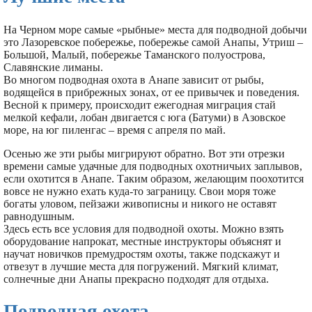
На Черном море самые «рыбные» места для подводной добычи
это Лазоревское побережье, побережье самой Анапы, Утриш –
Большой, Малый, побережье Таманского полуострова,
Славянские лиманы.
Во многом подводная охота в Анапе зависит от рыбы,
водящейся в прибрежных зонах, от ее привычек и поведения.
Весной к примеру, происходит ежегодная миграция стай
мелкой кефали, лобан двигается с юга (Батуми) в Азовское
море, на юг пиленгас – время с апреля по май.
Осенью же эти рыбы мигрируют обратно. Вот эти отрезки
времени самые удачные для подводных охотничьих заплывов,
если охотится в Анапе. Таким образом, желающим поохотится
вовсе не нужно ехать куда-то заграницу. Свои моря тоже
богаты уловом, пейзажи живописны и никого не оставят
равнодушным.
Здесь есть все условия для подводной охоты. Можно взять
оборудование напрокат, местные инструкторы объяснят и
научат новичков премудростям охоты, также подскажут и
отвезут в лучшие места для погружений. Мягкий климат,
солнечные дни Анапы прекрасно подходят для отдыха.
Подводная охота