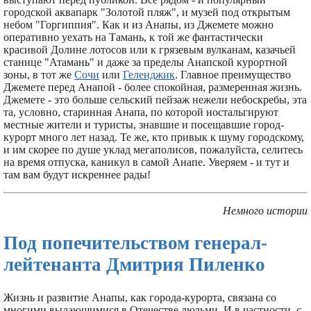
городской аквапарк "Золотой пляж", и музей под открытым
небом "Горгиппия". Как и из Анапы, из Джемете можно
оперативно уехать на Тамань, к той же фантастически
красивой Долине лотосов или к грязевым вулканам, казачьей
станице "Атамань" и даже за пределы Анапской курортной
зоны, в тот же
Сочи
или
Геленджик
. Главное преимущество
Джемете перед Анапой - более спокойная, размеренная жизнь.
Джемете - это больше сельский пейзаж нежели небоскребы, эта
та, условно, старинная Анапа, по которой ностальгируют
местные жители и туристы, знавшие и посещавшие город-
курорт много лет назад. Те же, кто привык к шуму городскому,
и им скорее по душе уклад мегаполисов, пожалуйста, селитесь
на время отпуска, каникул в самой Анапе. Уверяем - и тут и
там вам будут искреннее рады!
Немного истории
Под попечительством генерал-
лейтенанта Дмитрия Пиленко
Жизнь и развитие Анапы, как города-курорта, связана со
многими выдающимися в Отечестве людьми. И в частности, с