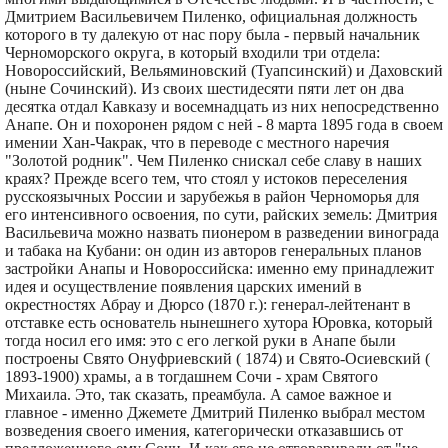
Дмитрием Васильевичем Пиленко, официальная должность
которого в ту далекую от нас пору была - первый начальник
Черноморского округа, в который входили три отдела:
Новороссийский, Вельяминовский (Туапсинский) и Даховский
(ныне Сочинский). Из своих шестидесяти пяти лет он два
десятка отдал Кавказу и восемнадцать из них непосредственно
Анапе. Он и похоронен рядом с ней - 8 марта 1895 года в своем
имении Хан-Чакрак, что в переводе с местного наречия
"Золотой родник". Чем Пиленко снискал себе славу в наших
краях? Прежде всего тем, что стоял у истоков переселения
русскоязычных России и зарубежья в район Черноморья для
его интенсивного освоения, по сути, райских земель: Дмитрия
Васильевича можно назвать пионером в разведении винограда
и табака на Кубани: он один из авторов генеральных планов
застройки Анапы и Новороссийска: именно ему принадлежит
идея и осуществление появления царских имений в
окрестностях Абрау и Дюрсо (1870 г.): генерал-лейтенант в
отставке есть основатель нынешнего хутора Юровка, который
тогда носил его имя: это с его легкой руки в Анапе были
построены Свято Онуфриевский ( 1874) и Свято-Осиевский (
1893-1900) храмы, а в тогдашнем Сочи - храм Святого
Михаила. Это, так сказать, преамбула. А самое важное и
главное - именно Джемете Дмитрий Пиленко выбрал местом
возведения своего имения, категорически отказавшись от