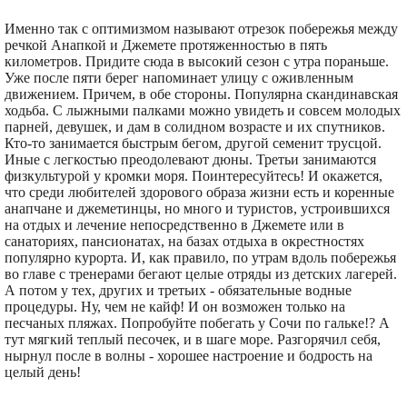
Именно так с оптимизмом называют отрезок побережья между
речкой Анапкой и Джемете протяженностью в пять
километров. Придите сюда в высокий сезон с утра пораньше.
Уже после пяти берег напоминает улицу с оживленным
движением. Причем, в обе стороны. Популярна скандинавская
ходьба. С лыжными палками можно увидеть и совсем молодых
парней, девушек, и дам в солидном возрасте и их спутников.
Кто-то занимается быстрым бегом, другой семенит трусцой.
Иные с легкостью преодолевают дюны. Третьи занимаются
физкультурой у кромки моря. Поинтересуйтесь! И окажется,
что среди любителей здорового образа жизни есть и коренные
анапчане и джеметинцы, но много и туристов, устроившихся
на отдых и лечение непосредственно в Джемете или в
санаториях, пансионатах, на базах отдыха в окрестностях
популярно курорта. И, как правило, по утрам вдоль побережья
во главе с тренерами бегают целые отряды из детских лагерей.
А потом у тех, других и третьих - обязательные водные
процедуры. Ну, чем не кайф! И он возможен только на
песчаных пляжах. Попробуйте побегать у Сочи по гальке!? А
тут мягкий теплый песочек, и в шаге море. Разгорячил себя,
нырнул после в волны - хорошее настроение и бодрость на
целый день!