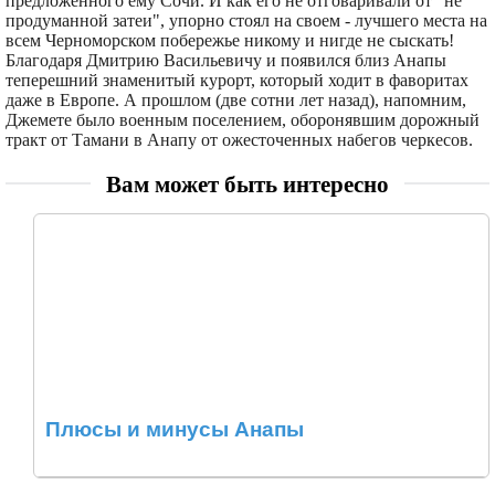
предложенного ему Сочи. И как его не отговаривали от "не
продуманной затеи", упорно стоял на своем - лучшего места на
всем Черноморском побережье никому и нигде не сыскать!
Благодаря Дмитрию Васильевичу и появился близ Анапы
теперешний знаменитый курорт, который ходит в фаворитах
даже в Европе. А прошлом (две сотни лет назад), напомним,
Джемете было военным поселением, оборонявшим дорожный
тракт от Тамани в Анапу от ожесточенных набегов черкесов.
Вам может быть интересно
Плюсы и минусы Анапы