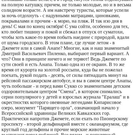
на полную катушку, причем, не только молодые, но и в весьма
солидном возрасте. А им навстречу туристы, которые успели
за ночь отдохнуть - с надувными матрацами, циновками,
покрывалами и прочим - к морю, на пляж. И так изо дня в
день! С мая по конец октября! С ума сойти, особенно для тех,
кто любит тишину и покой и сбежал в отпуск от суматохи,
чтобы хоть какое-то время побыть наедине с природой, вдали
от шума городского. В этом плане, где лучше летом - в
Джемете или в самой Анапе? Многие, как и наш знаменитый
Дмитрий Васильевич Пиленко, выбирают первый вариант. А
что? Они в принципе ничего и не теряют! Ведь Джемете по
сути своей и есть Анапа. Только одна из ее окраин. В то же
время от курорта на золотой россыпи, куда бы не пожелал
поехать, рукой подать - десять, от силы пятнадцать минут на
рейсовой пассажирском автобусе, и вы в самом центре Анапы,
чуть побольше - и перед вами Сукко со знаменитыми детским
оздоровительным центром "Смена", в котором снимались
серии популярного у детей и взрослых журнала "Ералаш" и в
окрестностях которого овеянные легендами Кипарисовое
озеро, монумент "Парящего орла", означающий начало у
Всероссийской здравницы Великих Кавказских гор.
Практически напротив Джемете, если ехать по Пионерскому
проспекту - второй дельфинарий вместе с океанариумом, где
круглый год дельфины и прочие морские животные
выступают перед публикой. Все рядом - и популярный