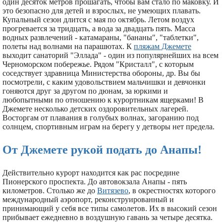
один десяток метров прошагать, чтобы вам стало по маковку. И
это безопасно для детей и взрослых, не умеющих плавать.
Купальный сезон длится с мая по октябрь. Летом воздух
прогревается за тридцать, а вода за двадцать пять. Масса
водных развлечений - катамараны, "бананы", "таблетки",
полеты над волнами на парашютах. К
пляжам Джемете
выходит санаторий "Эллада" - один из популярнейших на всем
Черноморском побережье. Рядом "Кристалл", с которым
соседствует здравница Министерства обороны, др. Вы бы
посмотрели, с каким удовольствием мальчишки и девчонки
гоняются друг за другом по дюнам, за юркими и
любопытными по отношению к курортникам ящерками! В
Джемете несколько детских оздоровительных лагерей.
Восторгам от плавания в голубых волнах, загоранию под
солнцем, спортивным играм на берегу у детворы нет предела.
От Джемете рукой подать до Анапы!
Действительно курорт находится как рас посредине
Пионерского проспекта. До автовокзала Анапы - пять
километров. Столько же до
Витязево
, в окрестностях которого
международный аэропорт, реконструированный и
принимающий у себя все типы самолетов. Их в высокий сезон
прибывает ежедневно в воздушную гавань за четыре десятка.