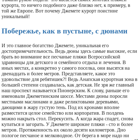
курорта, то ничего подобного даже близко нет, к примеру, в
той же Европе. Вот почему Джемете курорт поистине
уникальный!
Побережье, как в пустыне, с дюнами
И это главное богатство Джемете, уникальная его
достопримечательность. Ведь дюны здесь самые высокие, если
брать во внимание все песчаные пляжи Всероссийской
здравницы для детского и семейного отдыха и лечения. В
иных местах, а конкретно у самого поселка, они высятся на
двенадцать и более метров. Представляете, какое это
удовольствие для ребятишек?! Ведь Анапская курортная зона в
большей степени создавалась, как детская. Не зря же главный
наш проспект называется Пионерским. К слову, раньше его
именовали Джеметинским шоссе. Местами дюны поросли
местными маслинами и даже реликтовыми деревьями,
дающими в жару густую тень. Под их кронами вполне
разместится целое семейство или корпоратив. В полдень
можно накрыть стол. Перекусить. А когда жара спадет, снова
купаться и загорать. У Джемете широкие пляжи - сто и более
метров. Протяженность их около десяти километров. Дно
пологое песчаное и мелководное. От берега в море надо ни