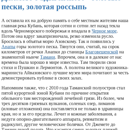
пески, золотая россыпь
А оставила их на добрую память о себе местным жителям наша
главная река Кубань, которая сотни и сотни лет назад текла
вдоль Черноморского побережья и впадала в
Черное море
.
Потом она вдруг закапризничала, резко изменила русло.
Бросилась в объятья морю Азовскому. Так и появились у
Анапы
горы золотого песка. Тянутся они, считай, на сорок
километров от речки Анапки до станицы
Благовещенской
на
знаменитой нынче
Тамани
. Впрочем, она и в далекие от нас
времена была хорошо в мире известна. Там творили свои
стихи и Пушкин и Лермонтов. А полотна великого художника-
мариниста Айвазовского лучшие музеи мира почитают за честь
демонстрировать публике в своих залах.
Напомним также, что с 2010 года Таманский полуостров стал
пятой курортной зоной Кубани по причине открытия
обильного там месторождений лечебной грязи. Из более, чем
трех десятков грязевых вулканов, соленых озер, лиманов
(иловые отложения) она поставляется не только в здравницы
края, но и за его пределы. Лечит и кожные заболевания, а
недуги опорно-двигательного аппарата, ревматизм и
радикулит, другие человеческие болячки. От Джемете до
Тамани рукой подать. Что касается самих золотых пляжей