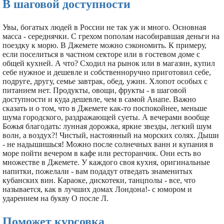
В шаговой доступности
Увы, богатых людей в России не так уж и много. Основная
масса - середнячки. С грехом пополам насобиравшая деньги на
поездку к морю. В Джемете можно сэкономить. К примеру,
если поселиться в частном секторе или в гостевом доме с
общей кухней. А что? Сходил на рынок или в магазин, купил
себе нужное и дешевле и собственноручно приготовил себе,
подруге, другу, семье завтрак, обед, ужин. Хлопот особых с
питанием нет. Продукты, овощи, фрукты - в шаговой
доступности и куда дешевле, чем в самой Анапе. Важно
сказать и о том, что в Джемете как-то поспокойнее, меньше
шума городского, раздражающей суеты. А вечерами вообще
Божья благодать: лунная дорожка, яркие звезды, легкий шум
волн, а воздух?! Чистый, настоянный на морских солях. Дыши
- не надышишься! Можно после солнечных ванн и купания в
море пойти вечером в кафе или ресторанчик. Они есть во
множестве в Джемете. У каждого своя кухня, оригинальные
напитки, пожелали - вам подадут отведать знаменитых
кубанских вин. Караоке, дискотеки, танцполы - все, что
называется, как в лучших домах Лондона!- с юмором и
ударением на букву О после Л.
Поможет курсовка