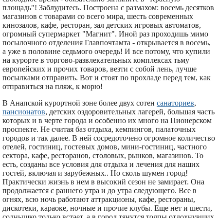
площадь"! Заблудитесь. Построена с размахом: восемь десятков
магазинов с товарами со всего мира, шесть современных
кинозалов, кафе, ресторан, зал детских игровых автоматов,
огромный супермаркет "Магнит". Иной раз проходишь мимо
посылочного отделения Главпочтамта - открывается в восемь,
а уже в половине седьмого очередь! И все потому, что купили
на курорте в торгово-развлекательных комплексах тьму
европейских и прочих товаров, везти с собой лень, лучше
посылками отправить. Вот и стоят по прохладе перед тем, как
отправиться на пляж, к морю!
В Анапской курортной зоне более двух сотен
санаториев
,
пансионатов
, детских оздоровительных лагерей, большая часть
которых и в черте города и особенно их много на Пионерском
проспекте. Не считая баз отдыха, кемпингов, палаточных
городов и так далее. В ней сосредоточено огромное количество
отелей, гостиниц, гостевых домов, мини-гостиниц, частного
сектора, кафе, ресторанов, столовых, рынков, магазинов. То
есть, созданы все условия для отдыха и лечения для наших
гостей, включая и зарубежных.. Но сколь шумен город!
Практически жизнь в нем в высокий сезон не замирает. Она
продолжается с раннего утра и до утра следующего. Все в
огнях, всю ночь работают аттракционы, кафе, рестораны,
дискотеки, караоке, ночные и прочие клубы. Еще нет и шести,
солнышко только встает, а в город тянутся толпы отдохнувших