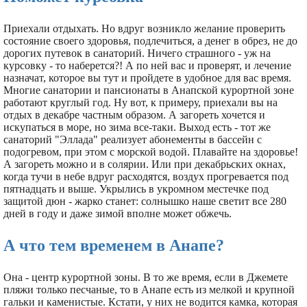
Приехали отдыхать. Но вдруг возникло желание проверить
состояние своего здоровья, подлечиться, а денег в обрез, не до
дорогих путевок в санаторий. Ничего страшного - уж на
курсовку - то наберется?! А по ней вас и проверят, и лечение
назначат, которое вы тут и пройдете в удобное для вас время.
Многие санатории и пансионаты в Анапской курортной зоне
работают круглый год. Ну вот, к примеру, приехали вы на
отдых в декабре частным образом. А загореть хочется и
искупаться в море, но зима все-таки. Выход есть - тот же
санаторий "Эллада" реализует абонементы в бассейн с
подогревом, при этом с морской водой. Плавайте на здоровье!
А загореть можно и в солярии. Или при декабрьских окнах,
когда тучи в небе вдруг расходятся, воздух прогревается под
пятнадцать и выше. Укрылись в укромном местечке под
защитой дюн - жарко станет: солнышко наше светит все 280
дней в году и даже зимой вполне может обжечь.
А что тем временем в Анапе?
Она - центр курортной зоны. В то же время, если в Джемете
пляжи только песчаные, то в Анапе есть из мелкой и крупной
гальки и каменистые. Кстати, у них не водится камка, которая