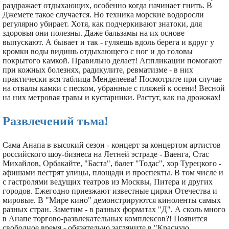
раздражает отдыхающих, особенно когда начинает гнить. В
Джемете такое случается. Но техника морские водоросли
регулярно убирает. Хотя, как подчеркивают знатоки, для
здоровья они полезны. Даже бальзамы на их основе
выпускают. А бывает и так - гуляешь вдоль берега и вдруг у
кромки воды видишь отдыхающего с ног и до головы
покрытого камкой. Правильно делает! Аппликации помогают
при кожных болезнях, радикулите, ревматизме - в них
практически вся таблица Менделеева! Посмотрите при случае
на отвалы камки с песком, убранные с пляжей к осени! Весной
на них метровая травы и кустарники. Растут, как на дрожжах!
Развлечений тьма!
Сама Анапа в высокий сезон - концерт за концертом артистов
российского шоу-бизнеса на Летней эстраде - Ваенга, Стас
Михайлов, Орбакайте, "Баста", балет "Тодас", хор Турецкого -
афишами пестрят улицы, площади и проспекты. В том числе и
с гастролями ведущих театров из Москвы, Питера и других
городов. Ежегодно приезжают известные цирки Отечества и
мировые. В "Мире кино" демонстрируются киноленты самых
разных стран. Заметим - в разных форматах "Д". А сколь много
в Анапе торгово-развлекательных комплексов?! Появится
свободное время - обязательно загляните в "Красную