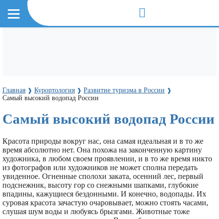
Главная
Курортология
Развитие туризма в России
❱
❱
❱
Самый высокий водопад России
Самый высокий водопад России
Красота природы вокруг нас, она самая идеальная и в то же
время абсолютно нет. Она похожа на законченную картину
художника, в любом своем проявлении, и в то же время никто
из фотографов или художников не может сполна передать
увиденное. Огненные сполохи заката, осенний лес, первый
подснежник, высоту гор со снежными шапками, глубокие
впадины, кажущиеся бездонными. И конечно, водопады. Их
суровая красота зачастую очаровывает, можно стоять часами,
слушая шум воды и любуясь брызгами. Животные тоже