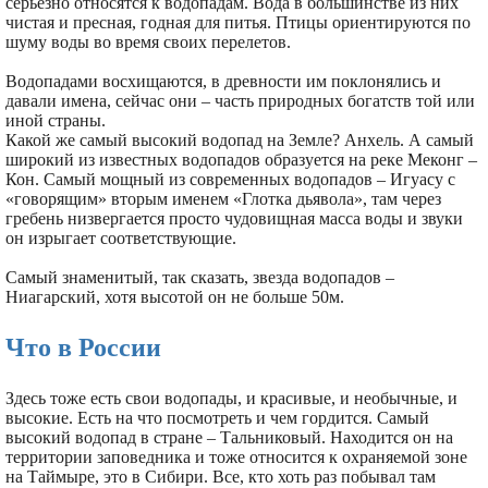
серьезно относятся к водопадам. Вода в большинстве из них
чистая и пресная, годная для питья. Птицы ориентируются по
шуму воды во время своих перелетов.
Водопадами восхищаются, в древности им поклонялись и
давали имена, сейчас они – часть природных богатств той или
иной страны.
Какой же самый высокий водопад на Земле? Анхель. А самый
широкий из известных водопадов образуется на реке Меконг –
Кон. Самый мощный из современных водопадов – Игуасу с
«говорящим» вторым именем «Глотка дьявола», там через
гребень низвергается просто чудовищная масса воды и звуки
он изрыгает соответствующие.
Самый знаменитый, так сказать, звезда водопадов –
Ниагарский, хотя высотой он не больше 50м.
Что в России
Здесь тоже есть свои водопады, и красивые, и необычные, и
высокие. Есть на что посмотреть и чем гордится. Самый
высокий водопад в стране – Тальниковый. Находится он на
территории заповедника и тоже относится к охраняемой зоне
на Таймыре, это в Сибири. Все, кто хоть раз побывал там