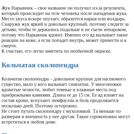
Жук Нарывник – свое название он получил из-за результата,
который происходит на теле человека после нападения жука.
Место укуса вскоре опухает, образуется нарыв или волдырь.
Снаружи жук яркий и довольно крупный, поэтому следите за
детьми, чтобы те держались подальше и не съели ненароком,
потому что Нарывник ядовит. Именно его яд вызывает такие
реакции на коже, а если попадет внутрь, может привести и к
смерти.
К счастью, его легко заметить по необычной окраске.
Кольчатая сколопендра
Кольчатая сколопендра – довольное крупное для насекомого
существо, мало у кого вызывает симпатии. У многоножки
ядовитые челюсти, любит темные и влажные места под
прибрежными камнями. Длина ее до 15 см. Ее яд влияет на
состав крови, вспухают лимфоузлы и боль продолжается
несколько дней. Поэтому осторожно.
Не стоит путать сколопендру с мухоловкой. Та меньше по
размерам и внешность у нее другая. Такие сороконожки могут
встретиться в любом доме.