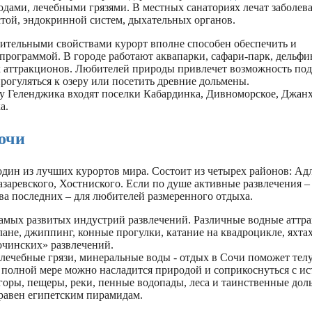
дами, лечебными грязями. В местных санаториях лечат заболев
стой, эндокринной систем, дыхательных органов.
вительными свойствами курорт вполне способен обеспечить и
программой. В городе работают аквапарки, сафари-парк, дельфи
 аттракционов. Любителей природы привлечет возможность под
рогуляться к озеру или посетить древние дольмены.
у Геленджика входят поселки Кабардинка, Дивноморское, Джанх
а.
очи
дин из лучших курортов мира. Состоит из четырех районов: Адл
заревского, Хостниского. Если по душе активные развлечения –
ва последних – для любителей размеренного отдыха.
самых развитых индустрий развлечений. Различные водные аттр
лане, джиппинг, конные прогулки, катание на квадроцикле, яхтах
очинских» развлечений.
лечебные грязи, минеральные воды - отдых в Сочи поможет телу
в полной мере можно насладится природой и соприкоснуться с ис
 горы, пещеры, реки, пенные водопады, леса и таинственные дол
 равен египетским пирамидам.