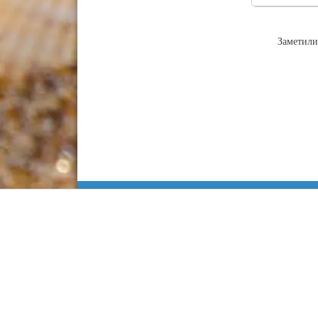
Заметили
Информация
Сочи
Карта Анапы
Куда сходить
Работа в Анапе
Адлер
Недвижимость
Лоо
Строительство
Хоста
Статьи
Кудепста
Контакты
Красная поляна
Информационный са