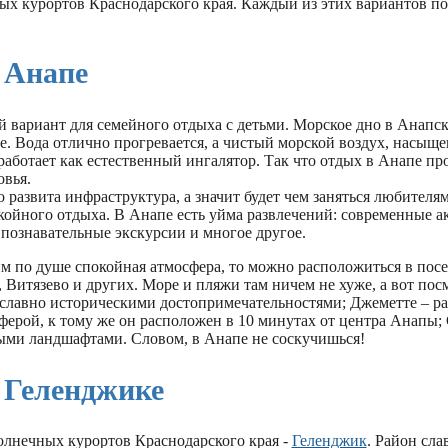
ных курортов Краснодарского края. Каждый из этих вариантов п
 Анапе
 вариант для семейного отдыха с детьми. Морское дно в Анапск
е. Вода отлично прогревается, а чистый морской воздух, насыщ
аботает как естественный ингалятор. Так что отдых в Анапе пр
овья.
 развита инфраструктура, а значит будет чем заняться любителям
койного отдыха. В Анапе есть уйма развлечений: современные а
 познавательные экскурсии и многое другое.
 по душе спокойная атмосфера, то можно расположиться в пос
 Витязево и других. Море и пляжи там ничем не хуже, а вот посм
о славно историческими достопримечательностями; Джеметте – р
ферой, к тому же он расположен в 10 минутах от центра Анапы;
ыми ландшафтами. Словом, в Анапе не соскучишься!
 Геленджике
олнечных курортов Краснодарского края -
Геленджик
. Район сла