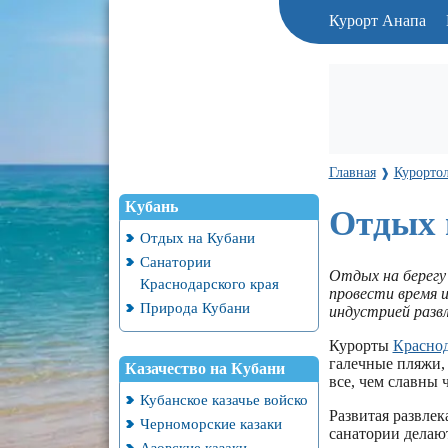
Курорт Анапа
Главная
Курорто
❱
Кубань
Отдых 
Отдых на Кубани
Санатории
Отдых на берегу
Краснодарского края
провести время 
Природа Кубани
индустрией разв
Курорты
Краснод
галечные пляжи,
Казачество на Кубани
все, чем славны 
Кубанское казачье войско
Развитая развле
Черноморские казаки
санатории делаю
Азовские казаки