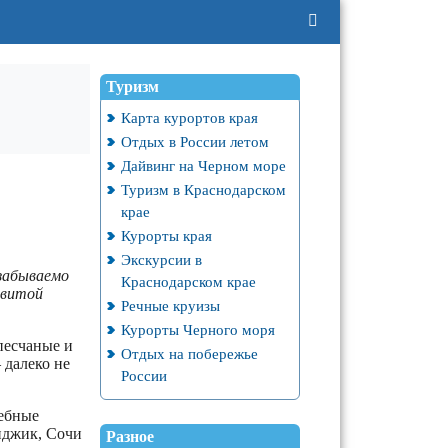
Туризм
Карта курортов края
Отдых в России летом
Дайвинг на Черном море
Туризм в Краснодарском
крае
Курорты края
Экскурсии в
езабываемо
Краснодарском крае
звитой
Речные круизы
Курорты Черного моря
 песчаные и
Отдых на побережье
 далеко не
России
чебные
нджик, Сочи
Разное