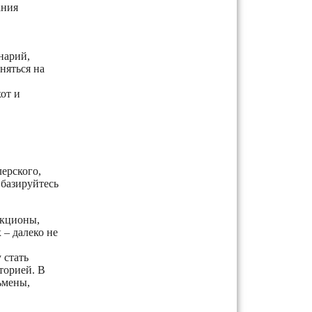
ания
нарий,
няться на
от и
ерского,
 базируйтесь
акционы,
 – далеко не
 стать
торией. В
ьмены,