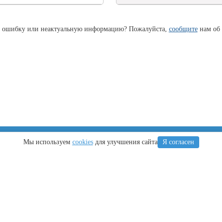
 ошибку или неактуальную информацию? Пожалуйста,
сообщите
нам об 
Крым
Регионы
Мы используем
cookies
для улучшения сайта
Я согласен
Что посетить
Тамань
Ялта
Новороссийск
Алушта
Туапсе
Евпатория
Геленджик
Керчь
Кубань
Симферополь
йт Анапа-Сити © 2009-2025. При копировании материалов активная ссылка н