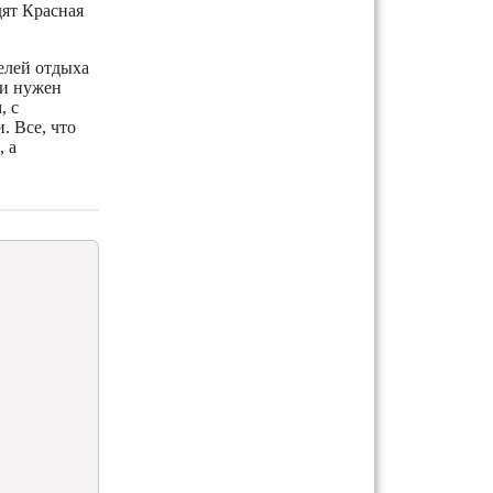
дят Красная
елей отдыха
ли нужен
, с
. Все, что
 а