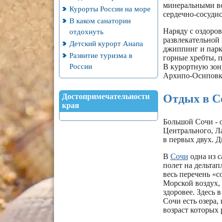
минеральными во
Курорты России на море
сердечно-сосуди
В каком санатории
Наряду с оздоро
отдохнуть
развлекательной 
Детский курорт Анапа
джиппинг и парк
Развитие туризма в
горные хребты, п
России
В курортную зон
Архипо-Осиповк
Достопримечательности
Отдых в С
края
Большой Сочи - о
Центрального, Ла
в первых двух. Д
В
Сочи
одна из 
полет на дельтап
весь перечень «с
Морской воздух, 
здоровее. Здесь 
Сочи есть озера,
возраст которых