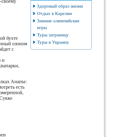
о-своему
Здоровый образ жизни
Отдых в Карелии
Зимние олимпийские
игры
Туры заграницу
ой бухте
Туры в Украину
енный озоном
ойдет с
 и
квапарки,
елках Анапы:
отреть есть
азмеренной,
 Сукко
вен