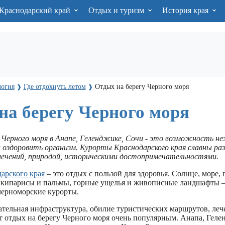
Краснодарский край
Отдых и туризм
История края
логия
Где отдохнуть летом
Отдых на берегу Черного моря
❱
❱
на берегу Черного моря
 Черного моря в Анапе, Геленджике, Сочи - это возможность н
и оздоровить организм. Курорты Краснодарского края славны ра
лечений, природой, историческими достопримечательностями.
арского края
– это отдых с пользой для здоровья. Солнце, море,
 кипарисы и пальмы, горные ущелья и живописные ландшафты –
черноморские курорты.
кательная инфраструктура, обилие туристических маршрутов, ле
т отдых на берегу Черного моря очень популярным. Анапа, Геле