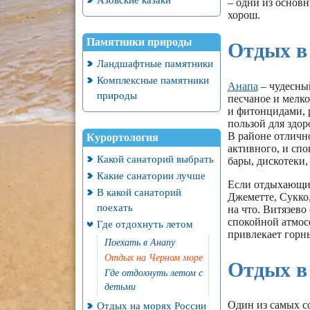
– одни из основ
хорош.
Памятники природы
Отдых в
Ландшафтные памятники
Комплексные памятники
Анапа
– чудесный
природы
песчаное и мелко
и фитонцидами, р
пользой для здор
В районе отлично
Курортология
активного, и спо
Какой санаторий выбрать
бары, дискотеки,
Какие санатории лучше
Если отдыхающим
В какой санаторий
Джеметте, Сукко,
поехать
на что. Витязев
спокойной атмос
Где отдохнуть летом
привлекает горн
Поехать в Анапу
Отдых на Черном море
Отдых в
Где отдохнуть летом с
детьми
Один из самых с
Отдых на морях России