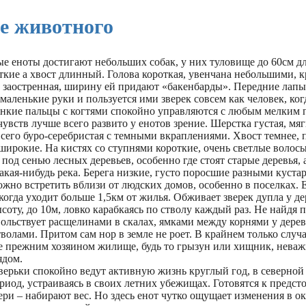
е животного
е еноты достигают небольших собак, у них туловище до 60см дл
откие а хвост длинный. Голова короткая, увенчана небольшими, 
 заостренная, ширину ей придают «бакенбарды». Передние лапы
маленькие руки и пользуется ими зверек совсем как человек, ког
Тонкие пальцы с когтями спокойно управляются с любым мелким 
чувств лучше всего развито у енотов зрение. Шерстка густая, мяг
сего буро-серебристая с темными вкраплениями. Хвост темнее, 
ирокие. На кистях со ступнями короткие, очень светлые волосы
 под сенью лесных деревьев, особенно где стоят старые деревья, 
акая-нибудь река. Берега низкие, густо поросшие разными куста
жно встретить вблизи от людских домов, особенно в поселках. 
когда уходит больше 1,5км от жилья. Обживает зверек дупла у де
оту, до 10м, ловко карабкаясь по стволу каждый раз. Не найдя 
вольствует расщелинами в скалах, ямками между корнями у дерев
олами. Притом сам нор в земле не роет. В крайнем только случ
е прежним хозяином жилище, будь то грызун или хищник, неваж
ядом.
верьки спокойно ведут активную жизнь круглый год, в северной
риод, устраиваясь в своих летних убежищах. Готовятся к предст
ери – набирают вес. Но здесь енот чутко ощущает изменения в 