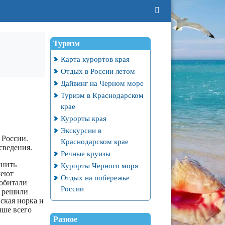
Туризм
Карта курортов края
Отдых в России летом
Дайвинг на Черном море
Туризм в Краснодарском
крае
Курорты края
Экскурсии в
 России.
Краснодарском крае
сведения.
Речные круизы
мнить
Курорты Черного моря
меют
Отдых на побережье
обитали
России
и решили
ская норка и
чше всего
Разное