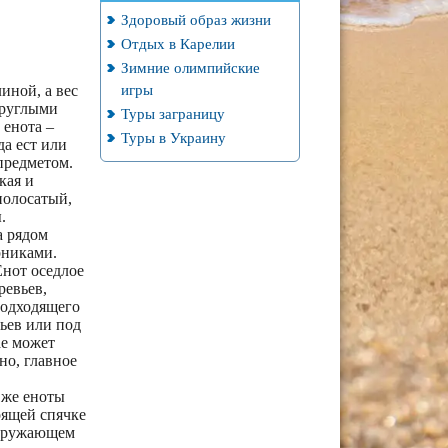
Здоровый образ жизни
Отдых в Карелии
Зимние олимпийские
игры
иной, а вес
круглыми
Туры заграницу
 енота –
Туры в Украину
да ест или
предметом.
кая и
полосатый,
.
а рядом
рниками.
Енот оседлое
ревьев,
подходящего
ьев или под
ае может
но, главное
 же еноты
оящей спячке
окружающем