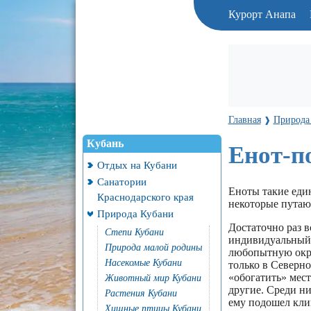
Курорт Анапа
Главная
Природа
❱
Кубань
Енот-п
Отдых на Кубани
Санатории
Еноты такие еди
Краснодарского края
некоторые путают
Природа Кубани
Достаточно раз в
Степи Кубани
индивидуальный о
Природа малой родины
любопытную окра
Насекомые Кубани
только в Северн
«обогатить» мест
Животный мир Кубани
другие. Среди н
Растения Кубани
ему подошел кл
Хищные птицы Кубани