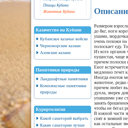
Птицы Кубани
Описани
Животные Кубани
Размером взрослы
Казачество на Кубани
до 8кг, ноги кор
ушами, мордочка
Кубанское казачье войско
очень похожи на 
Черноморские казаки
полоскает еду. 
Из всех органов 
Азовские казаки
пушистая, чаще в
причем полоски ш
Енот встречается
Памятники природы
медленно течет к
Иногда енотов мо
Ландшафтные памятники
животное, редко 
Комплексные памятники
причем любит выс
природы
дупла, зверек до
упавшими уже ств
занять брошенно
чтобы не бегал р
Курортология
В южной части з
Какой санаторий выбрать
спят в зимний пе
как остальные зв
Какие санатории лучше