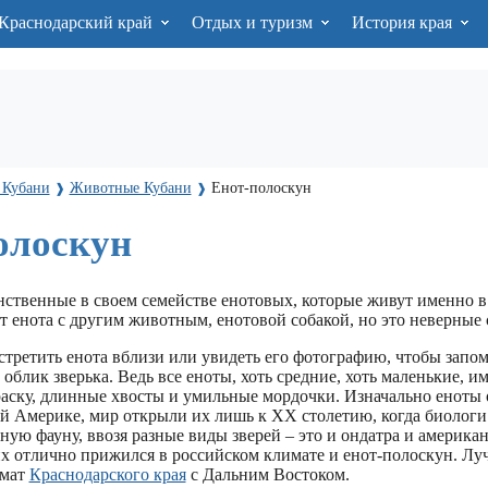
Краснодарский край
Отдых и туризм
История края
 Кубани
Животные Кубани
Енот-полоскун
❱
❱
олоскун
нственные в своем семействе енотовых, которые живут именно в
 енота с другим животным, енотовой собакой, но это неверные 
стретить енота вблизи или увидеть его фотографию, чтобы запо
блик зверька. Ведь все еноты, хоть средние, хоть маленькие, и
ску, длинные хвосты и умильные мордочки. Изначально еноты 
ой Америке, мир открыли их лишь к ХХ столетию, когда биолог
ную фауну, ввозя разные виды зверей – это и ондатра и американ
их отлично прижился в российском климате и енот-полоскун. Лу
имат
Краснодарского края
с Дальним Востоком.