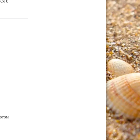
ся с
этом